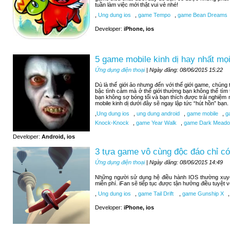
tuần làm việc mới thật vui vẻ nhé!
,
Ung dung ios
,
game Tempo
,
game Bean Dreams
Developer:
iPhone, ios
5 game mobile kinh dị hay nhất mọi
Ứng dụng điện thoại
| Ngày đăng: 08/06/2015 15:22
Dù là thế giới ảo nhưng đến với thế giới game, chúng
bậc tình cảm mà ở thế giới thường bạn không thể tìm
bạn không sợ bóng tối và bạn thích được trải nghiệm
mobile kinh dị dưới đây sẽ ngay lập tức “hút hồn” bạn.
,
Ung dung ios
,
ung dung android
,
game mobile
,
ga
Knock-Knock
,
game Year Walk
,
game Dark Meadow
Developer:
Android, ios
3 tựa game vô cùng độc đáo chỉ có
Ứng dụng điện thoại
| Ngày đăng: 08/06/2015 14:49
Những người sử dụng hệ điều hành IOS thường xuy
miễn phí. iFan sẽ tiếp tục được tận hưởng điều tuyệt 
,
Ung dung ios
,
game Tail Drift
,
game Gunship X
,
Developer:
iPhone, ios