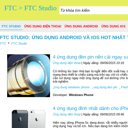
FTC > FTC Studio
FTC STUDIO
ỨNG DỤNG ĐIỆN THOẠI
ỨNG DỤNG ANDROID
ỨNG DỤNG IOS
FTC STUDIO: ỨNG DỤNG ANDROID VÀ IOS HOT NHẤT 
FTC
FTC Studio
4 ứng dụng đèn pin nên cài ngay 
Ứng dụng điện thoại
| Ngày đăng: 09/06/2015 10:16
Có những lúc bạn nhà bạn bị ngắt điện đột xuất hay c
mang theo thiết bị chiếu sáng mà trên tay chỉ có chiế
cần sử dụng ngay một ứng dụng để soi đường cho bạn
trải nghiệm.
,
Ung dung windows phone
,
ung dung den pin
,
Flash
Developer:
Windows Phone
4 ứng dụng đỉnh nhất dành cho iPh
Ứng dụng điện thoại
| Ngày đăng: 09/06/2015 09:46
Hiện nay, dòng iPhone 5s đang được rất nhiều người
ứng dụng hay và bổ ích. Nếu bạn đang tìm kiếm nhữn