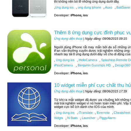
thì không nên bỏ lỡ những ứng dụng dưới đây.
,
Ung dung ios
,
ung dung iphone
,
Auxo
,
BattSaver
Developer:
iPhone, ios
Thêm 8 ứng dụng cực đỉnh phục vụ 
Ứng dụng điện thoại
| Ngày đăng: 09/06/2015 09:15
Người dùng iPhone rất may mắn bởi đa số những ứng
iFan vẫn thường xuyên được trải nghiệm những ứng 
nhanh tay tải 8 ứng dụng dưới đây về cho di động của
,
Ung dung ios
,
HelloCamera
,
Splashtop Remote D
iPixelCamera
,
Benjamin Gunships HD
,
Design360
Developer:
iPhone, ios
10 widget miễn phí cực chất thu hú
Ứng dụng điện thoại
| Ngày đăng: 08/06/2015 17:39
Từ khi ra mắt widget đã được ưa chuộng bởi những tí
mái trải nghiệm widget vì nó hoàn toàn miễn phí. Vậy
widget cực bổ ích dành cho IOS của mình.
,
Ung dung ios
,
iTranslate
,
Evernote
,
Cheatsheet
Wdgts
,
N Stats
,
Launcher
,
PiggyAlarm
Developer:
iPhone, ios