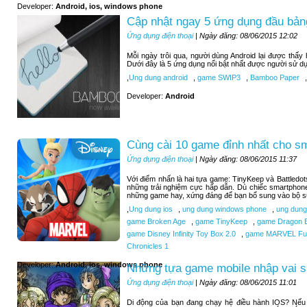
Developer:
Android, ios, windows phone
Cập nhật ngay 5 ứng dụng đầu bảng
Ứng dụng điện thoại
| Ngày đăng: 08/06/2015 12:02
Mỗi ngày trôi qua, người dùng Android lại được thấ
Dưới đây là 5 ứng dụng nổi bật nhất được người sử d
,
Ung dung android
,
game SWIP3
,
Bamboo Paper
,
Developer:
Android
Cùng cài 10 game đỉnh nhất cho s
Ứng dụng điện thoại
| Ngày đăng: 08/06/2015 11:37
Với điểm nhấn là hai tựa game: TinyKeep và Battledo
những trải nghiệm cực hấp dẫn. Dù chiếc smartphone
những game hay, xứng đáng để bạn bổ sung vào bộ sư
,
Ung dung ios
,
ung dung windows phone
,
ung dung
game Broken Age
,
game TinyKeep
,
game Dragon B
game Disney Infinity Toy Box 2.0
,
game MARVEL Futu
Chronicles 1
Developer:
Android, ios, windows phone
Những tựa game mobile nhập vai si
Ứng dụng điện thoại
| Ngày đăng: 08/06/2015 11:01
Di động của bạn đang chạy hệ điều hành IOS? Nếu b