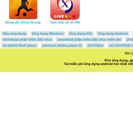
Bóng đá, bóng đá wap
Trực tiếp xổ số 24h
Kho ứng dụng
Ứng dụng Windows
Ứng dụng IOS
Ứng dụng Android
download phần mềm diệt virus
download phần mềm diệt virus miễn phí
phầ
tải adobe flash player
windows media player 11
tải Firefox
tải COUNTER S
Bản 
Kho ứng dụng, ap
Tải miễn phí ứng dụng android hot nhất t