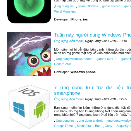
cực hấp dẫn dưới đây về trong bộ sưu tập game di độ
,
Ung dung ios
,
game Globlins
,
game Kotoro
,
game
Word Monsters
Developer:
iPhone, ios
Tuần này người dùng Windows Pho
Ứng dụng điện thoại
| Ngày đăng: 08/06/2015 13:18
Một tuần mới lại bắt đầu, bên cạnh những dự định c
mình những game thật hay để đón chào tuần mới nhé!
,
Ung dung windows phone
,
game Level 22
,
game H
Constructor
Developer:
Windows phone
7 ứng dụng lưu trữ dữ liệu tr
smartphone
Ứng dụng điện thoại
| Ngày đăng: 08/06/2015 12:05
Bạn đang muốn tìm kiếm những ứng dụng tốt nhất để lư
của bạn? Nhưng bạn lo lắng không biết chọn ứng dụn
trong khá nhỏ? 7 ứng dụng lưu trữ dữ liệu trên “mây” d
,
Ung dung ios
,
ung dung android
,
ung dung windo
Google Drive
,
MediaFire
,
Box
,
Copy
,
SugarSyn