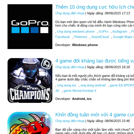
Thêm 10 ứng dụng cực hữu ích c
Ứng dụng điện thoại
| Ngày đăng: 08/06/2015 17:13
Dù bạn mới làm quen với hệ điều hành Windows Phon
hơn cho chiếc di động của mình thì bạn cũng nên cài 
,
Ung dung windows phone
,
GoPro
,
Itsdagram
,
F
Facebook
,
Pinterest
,
SoundCloud
,
Google Maps C
Developer:
Windows phone
4 game đối kháng tạo được tiếng v
Ứng dụng điện thoại
| Ngày đăng: 08/06/2015 16:18
Nếu bạn là một người yêu thích game đối kháng và luô
4 game dưới đây chắc chắn sẽ không làm lãng phí thờ
,
Ung dung ios
,
ung dung android
,
game EA SPOR
2K
,
game Mortal Kombat X
Developer:
Android, ios
Khởi động tuần mới với 4 game cự
Ứng dụng điện thoại
| Ngày đăng: 08/06/2015 15:46
Bạn đã sẵn sàng cho một tuần làm việc mới chưa? H
game siêu chất dưới đây để bạn có được những phút 