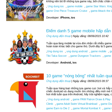
không nên bỏ lỡ những tựa game này, bởi chắc chắn n
,
Ung dung ios
,
game mobile
,
game Star Wars: Knigh
game One Piece Treasure Cruise
,
game Attack the L
Developer:
iPhone, ios
Điểm danh 5 game mobile hấp dẫn 
Ứng dụng điện thoại
| Ngày đăng: 08/06/2015 10:42
Tuần qua làng mobile lại vừa đón nhận rất nhiều game 
hoàn toàn khác biệt cho game thủ. Dưới đây là 5 gam
,
Ung dung ios
,
ung dung android
,
game mobile
,
ga
Tiki Taka Soccer
,
game Dungeon Trackers
,
game 
Developer:
Android, ios
10 game “nóng bỏng” nhất tuần qua
Ứng dụng điện thoại
| Ngày đăng: 08/06/2015 09:37
Tuần qua hàng loạt những tựa game cực hot và hấp d
chiếc Android và đang muốn tìm những điều mới mẻ 
hot nhất tuần qua trên Android, hãy trải nghiệm ngay,
,
Ung dung android
,
game PAW Patron Draw & Play
Climb
,
game Adult Swim Virtual Brainload
,
game Do
game Earn to Die 2
,
game Mortal Kombat X
,
game C