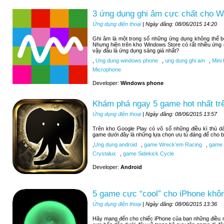
3 ứng dụng ghi âm cực chất cho 
Ứng dụng điện thoại
| Ngày đăng: 08/06/2015 14:20
Ghi âm là một trong số những ứng dụng không thể 
Nhưng hiện trên kho Windows Store có rất nhiều ứng
vậy đâu là ứng dụng sáng giá nhất?
,
Ung dung windows phone
,
ung dung ghi am
,
Mini 
Microphone
Developer:
Windows phone
Khám phá ngay 5 game hot nhất tr
Ứng dụng điện thoại
| Ngày đăng: 08/06/2015 13:57
Trên kho Google Play có vô số những điều kì thú d
game dưới đây là những lựa chọn ưu tú đáng để cho b
,
Ung dung android
,
game Wreck’em Racing
,
game 9
Crystalux
,
game Sidekick Cycle
Developer:
Android
5 game cực “cool” cho iPhone khôn
Ứng dụng điện thoại
| Ngày đăng: 08/06/2015 13:36
Hãy mang đến cho chiếc iPhone của bạn những điều