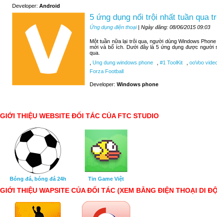
Developer:
Android
5 ứng dụng nổi trội nhất tuần qua
Ứng dụng điện thoại
| Ngày đăng: 08/06/2015 09:03
Một tuần nữa lại trôi qua, người dùng Windows Phone
mới và bổ ích. Dưới đây là 5 ứng dụng được người 
qua.
,
Ung dung windows phone
,
#1 ToolKit
,
ooVoo video
Forza Football
Developer:
Windows phone
GIỚI THIỆU WEBSITE ĐỐI TÁC CỦA FTC STUDIO
Bóng đá, bóng đá 24h
Tin Game Việt
GIỚI THIỆU WAPSITE CỦA ĐỐI TÁC (XEM BẰNG ĐIỆN THOẠI DI Đ