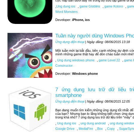
cực hấp dẫn dưới đây về trong bộ sưu tập game di độ
,
Ung dung ios
,
game Globlins
,
game Kotoro
,
game
Word Monsters
Developer:
iPhone, ios
Tuần này người dùng Windows Pho
Ứng dụng điện thoại
| Ngày đăng: 08/06/2015 13:18
Một tuần mới lại bắt đầu, bên cạnh những dự định c
mình những game thật hay để đón chào tuần mới nhé!
,
Ung dung windows phone
,
game Level 22
,
game H
Constructor
Developer:
Windows phone
7 ứng dụng lưu trữ dữ liệu tr
smartphone
Ứng dụng điện thoại
| Ngày đăng: 08/06/2015 12:05
Bạn đang muốn tìm kiếm những ứng dụng tốt nhất để lư
của bạn? Nhưng bạn lo lắng không biết chọn ứng dụn
trong khá nhỏ? 7 ứng dụng lưu trữ dữ liệu trên “mây” d
,
Ung dung ios
,
ung dung android
,
ung dung windo
Google Drive
,
MediaFire
,
Box
,
Copy
,
SugarSyn