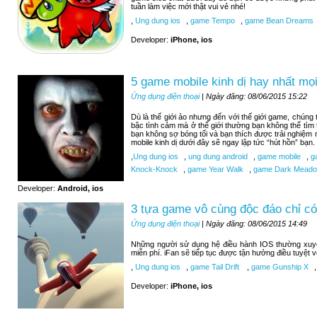
tuần làm việc mới thật vui vẻ nhé!
,
Ung dung ios
,
game Tempo
,
game Bean Dreams
Developer:
iPhone, ios
5 game mobile kinh dị hay nhất mọi
Ứng dụng điện thoại
| Ngày đăng: 08/06/2015 15:22
Dù là thế giới ảo nhưng đến với thế giới game, chúng
bậc tình cảm mà ở thế giới thường bạn không thể tìm
bạn không sợ bóng tối và bạn thích được trải nghiệm
mobile kinh dị dưới đây sẽ ngay lập tức “hút hồn” bạn.
,
Ung dung ios
,
ung dung android
,
game mobile
,
ga
Knock-Knock
,
game Year Walk
,
game Dark Meadow
Developer:
Android, ios
3 tựa game vô cùng độc đáo chỉ có
Ứng dụng điện thoại
| Ngày đăng: 08/06/2015 14:49
Những người sử dụng hệ điều hành IOS thường xuy
miễn phí. iFan sẽ tiếp tục được tận hưởng điều tuyệt 
,
Ung dung ios
,
game Tail Drift
,
game Gunship X
,
Developer:
iPhone, ios