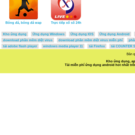
Bóng đá, bóng đá wap
Trực tiếp xổ số 24h
Kho ứng dụng
Ứng dụng Windows
Ứng dụng IOS
Ứng dụng Android
download phần mềm diệt virus
download phần mềm diệt virus miễn phí
phầ
tải adobe flash player
windows media player 11
tải Firefox
tải COUNTER S
Bản 
Kho ứng dụng, ap
Tải miễn phí ứng dụng android hot nhất t