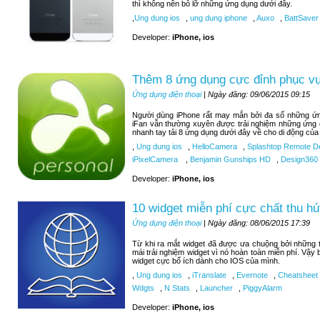
thì không nên bỏ lỡ những ứng dụng dưới đây.
,
Ung dung ios
,
ung dung iphone
,
Auxo
,
BattSaver
Developer:
iPhone, ios
Thêm 8 ứng dụng cực đỉnh phục vụ 
Ứng dụng điện thoại
| Ngày đăng: 09/06/2015 09:15
Người dùng iPhone rất may mắn bởi đa số những ứng
iFan vẫn thường xuyên được trải nghiệm những ứng 
nhanh tay tải 8 ứng dụng dưới đây về cho di động của
,
Ung dung ios
,
HelloCamera
,
Splashtop Remote D
iPixelCamera
,
Benjamin Gunships HD
,
Design360
Developer:
iPhone, ios
10 widget miễn phí cực chất thu hú
Ứng dụng điện thoại
| Ngày đăng: 08/06/2015 17:39
Từ khi ra mắt widget đã được ưa chuộng bởi những tí
mái trải nghiệm widget vì nó hoàn toàn miễn phí. Vậy
widget cực bổ ích dành cho IOS của mình.
,
Ung dung ios
,
iTranslate
,
Evernote
,
Cheatsheet
Wdgts
,
N Stats
,
Launcher
,
PiggyAlarm
Developer:
iPhone, ios