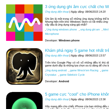
3 ứng dụng ghi âm cực chất cho 
Ứng dụng điện thoại
| Ngày đăng: 08/06/2015 14:20
Ghi âm là một trong số những ứng dụng không thể 
Nhưng hiện trên kho Windows Store có rất nhiều ứng
vậy đâu là ứng dụng sáng giá nhất?
,
Ung dung windows phone
,
ung dung ghi am
,
Mini 
Microphone
Developer:
Windows phone
Khám phá ngay 5 game hot nhất tr
Ứng dụng điện thoại
| Ngày đăng: 08/06/2015 13:57
Trên kho Google Play có vô số những điều kì thú d
game dưới đây là những lựa chọn ưu tú đáng để cho b
,
Ung dung android
,
game Wreck’em Racing
,
game 9
Crystalux
,
game Sidekick Cycle
Developer:
Android
5 game cực “cool” cho iPhone khôn
Ứng dụng điện thoại
| Ngày đăng: 08/06/2015 13:36
Hãy mang đến cho chiếc iPhone của bạn những điều