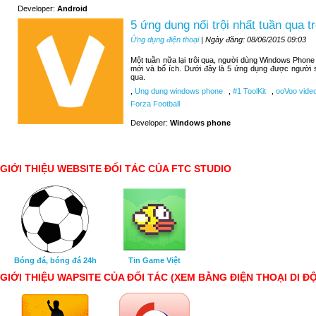
Developer:
Android
5 ứng dụng nổi trội nhất tuần qua
Ứng dụng điện thoại
| Ngày đăng: 08/06/2015 09:03
Một tuần nữa lại trôi qua, người dùng Windows Phone
mới và bổ ích. Dưới đây là 5 ứng dụng được người 
qua.
,
Ung dung windows phone
,
#1 ToolKit
,
ooVoo video
Forza Football
Developer:
Windows phone
GIỚI THIỆU WEBSITE ĐỐI TÁC CỦA FTC STUDIO
Bóng đá, bóng đá 24h
Tin Game Việt
GIỚI THIỆU WAPSITE CỦA ĐỐI TÁC (XEM BẰNG ĐIỆN THOẠI DI Đ