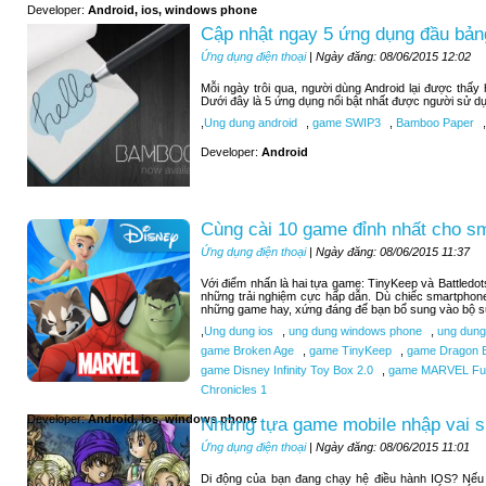
Developer:
Android, ios, windows phone
Cập nhật ngay 5 ứng dụng đầu bảng
Ứng dụng điện thoại
| Ngày đăng: 08/06/2015 12:02
Mỗi ngày trôi qua, người dùng Android lại được thấ
Dưới đây là 5 ứng dụng nổi bật nhất được người sử d
,
Ung dung android
,
game SWIP3
,
Bamboo Paper
,
Developer:
Android
Cùng cài 10 game đỉnh nhất cho s
Ứng dụng điện thoại
| Ngày đăng: 08/06/2015 11:37
Với điểm nhấn là hai tựa game: TinyKeep và Battledo
những trải nghiệm cực hấp dẫn. Dù chiếc smartphone
những game hay, xứng đáng để bạn bổ sung vào bộ sư
,
Ung dung ios
,
ung dung windows phone
,
ung dung
game Broken Age
,
game TinyKeep
,
game Dragon B
game Disney Infinity Toy Box 2.0
,
game MARVEL Futu
Chronicles 1
Developer:
Android, ios, windows phone
Những tựa game mobile nhập vai si
Ứng dụng điện thoại
| Ngày đăng: 08/06/2015 11:01
Di động của bạn đang chạy hệ điều hành IOS? Nếu b