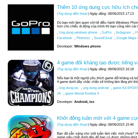
Thêm 10 ứng dụng cực hữu ích c
Ứng dụng điện thoại
| Ngày đăng: 08/06/2015 17:13
Dù bạn mới làm quen với hệ điều hành Windows Phon
hơn cho chiếc di động của mình thì bạn cũng nên cài 
,
Ung dung windows phone
,
GoPro
,
Itsdagram
,
F
Facebook
,
Pinterest
,
SoundCloud
,
Google Maps C
Developer:
Windows phone
4 game đối kháng tạo được tiếng v
Ứng dụng điện thoại
| Ngày đăng: 08/06/2015 16:18
Nếu bạn là một người yêu thích game đối kháng và luô
4 game dưới đây chắc chắn sẽ không làm lãng phí thờ
,
Ung dung ios
,
ung dung android
,
game EA SPOR
2K
,
game Mortal Kombat X
Developer:
Android, ios
Khởi động tuần mới với 4 game cự
Ứng dụng điện thoại
| Ngày đăng: 08/06/2015 15:46
Bạn đã sẵn sàng cho một tuần làm việc mới chưa? H
game siêu chất dưới đây để bạn có được những phút 