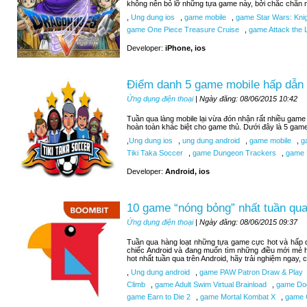
không nên bỏ lỡ những tựa game này, bởi chắc chắn n
,
Ung dung ios
,
game mobile
,
game Star Wars: Knigh
game One Piece Treasure Cruise
,
game Attack the L
Developer:
iPhone, ios
Điểm danh 5 game mobile hấp dẫn 
Ứng dụng điện thoại
| Ngày đăng: 08/06/2015 10:42
Tuần qua làng mobile lại vừa đón nhận rất nhiều game 
hoàn toàn khác biệt cho game thủ. Dưới đây là 5 gam
,
Ung dung ios
,
ung dung android
,
game mobile
,
ga
Tiki Taka Soccer
,
game Dungeon Trackers
,
game 
Developer:
Android, ios
10 game “nóng bỏng” nhất tuần qua
Ứng dụng điện thoại
| Ngày đăng: 08/06/2015 09:37
Tuần qua hàng loạt những tựa game cực hot và hấp d
chiếc Android và đang muốn tìm những điều mới mẻ 
hot nhất tuần qua trên Android, hãy trải nghiệm ngay,
,
Ung dung android
,
game PAW Patron Draw & Play
Climb
,
game Adult Swim Virtual Brainload
,
game Do
game Earn to Die 2
,
game Mortal Kombat X
,
game C