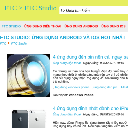
FTC > FTC Studio
FTC STUDIO
ỨNG DỤNG ĐIỆN THOẠI
ỨNG DỤNG ANDROID
ỨNG DỤNG IOS
FTC STUDIO: ỨNG DỤNG ANDROID VÀ IOS HOT NHẤT 
FTC
FTC Studio
4 ứng dụng đèn pin nên cài ngay 
Ứng dụng điện thoại
| Ngày đăng: 09/06/2015 10:16
Có những lúc bạn nhà bạn bị ngắt điện đột xuất hay c
mang theo thiết bị chiếu sáng mà trên tay chỉ có chiế
cần sử dụng ngay một ứng dụng để soi đường cho bạn
trải nghiệm.
,
Ung dung windows phone
,
ung dung den pin
,
Flash
Developer:
Windows Phone
4 ứng dụng đỉnh nhất dành cho iPh
Ứng dụng điện thoại
| Ngày đăng: 09/06/2015 09:46
Hiện nay, dòng iPhone 5s đang được rất nhiều người
ứng dụng hay và bổ ích. Nếu bạn đang tìm kiếm nhữn