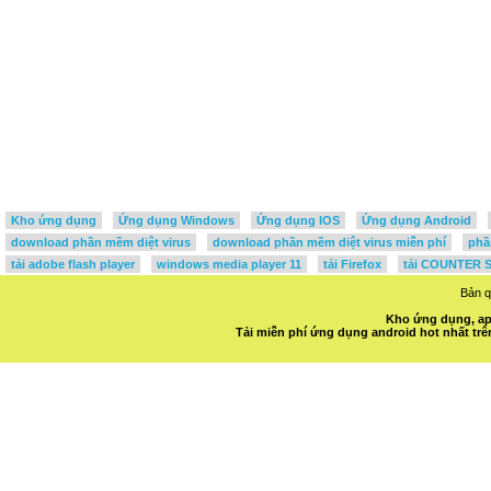
Kho ứng dụng
Ứng dụng Windows
Ứng dụng IOS
Ứng dụng Android
download phần mềm diệt virus
download phần mềm diệt virus miễn phí
phầ
tải adobe flash player
windows media player 11
tải Firefox
tải COUNTER S
Bản 
Kho ứng dụng, ap
Tải miễn phí ứng dụng android hot nhất t