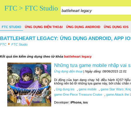
FTC > FTC Studio
FTC STUDIO
ỨNG DỤNG ĐIỆN THOẠI
ỨNG DỤNG ANDROID
ỨNG DỤNG IOS
BATTLEHEART LEGACY: ỨNG DỤNG ANDROID, APP I
FTC
FTC Studio
Kết quả tìm kiếm ứng dụng theo từ khóa
battleheart legacy
Những tựa game mobile nhập vai si
Ứng dụng điện thoại
| Ngày đăng: 08/06/2015 11:01
Di động của bạn đang chạy hệ điều hành IOS? Nếu b
không nên bỏ lỡ những tựa game này, bởi chắc chắn n
,
Ung dung ios
,
game mobile
,
game Star Wars: Knigh
game One Piece Treasure Cruise
,
game Attack the L
Developer:
iPhone, ios