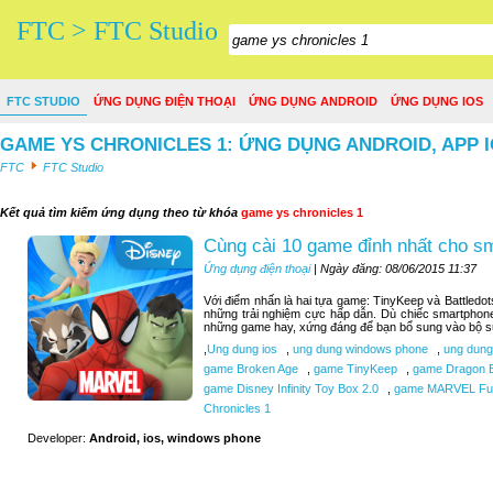
FTC > FTC Studio
FTC STUDIO
ỨNG DỤNG ĐIỆN THOẠI
ỨNG DỤNG ANDROID
ỨNG DỤNG IOS
GAME YS CHRONICLES 1: ỨNG DỤNG ANDROID, APP 
FTC
FTC Studio
Kết quả tìm kiếm ứng dụng theo từ khóa
game ys chronicles 1
Cùng cài 10 game đỉnh nhất cho s
Ứng dụng điện thoại
| Ngày đăng: 08/06/2015 11:37
Với điểm nhấn là hai tựa game: TinyKeep và Battledo
những trải nghiệm cực hấp dẫn. Dù chiếc smartphone
những game hay, xứng đáng để bạn bổ sung vào bộ sư
,
Ung dung ios
,
ung dung windows phone
,
ung dung
game Broken Age
,
game TinyKeep
,
game Dragon B
game Disney Infinity Toy Box 2.0
,
game MARVEL Futu
Chronicles 1
Developer:
Android, ios, windows phone