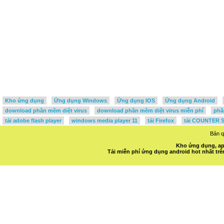
Kho ứng dụng
Ứng dụng Windows
Ứng dụng IOS
Ứng dụng Android
download phần mềm diệt virus
download phần mềm diệt virus miễn phí
phầ
tải adobe flash player
windows media player 11
tải Firefox
tải COUNTER S
Bản 
Kho ứng dụng, ap
Tải miễn phí ứng dụng android hot nhất t