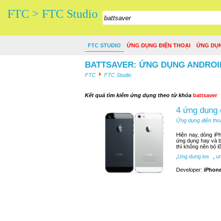
FTC > FTC Studio
FTC STUDIO
ỨNG DỤNG ĐIỆN THOẠI
ỨNG DỤ
BATTSAVER: ỨNG DỤNG ANDROID
FTC
FTC Studio
Kết quả tìm kiếm ứng dụng theo từ khóa
battsaver
4 ứng dụng 
Ứng dụng điện tho
Hiện nay, dòng iP
ứng dụng hay và b
thì không nên bỏ 
,
Ung dung ios
,
un
Developer:
iPhone