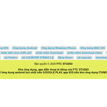
ng IOS
Ứng dụng Android
Ứng dụng Windows Phone
Ứng dụng MAC OS
mềm diệt virus miễn phí
phần mềm download
phần mềm download video
tải Firefox
tải COUNTER STRIKE 1.6
Bkav Home
tải sopcast
downloa
Bản quyền © 2020
FTC STUDIO
Kho ứng dụng, app điện thoại di động của FTC STUDIO
hí ứng dụng android hot nhất trên GOOGLE PLAY, app IOS trên kho ứng dụng ITUNE