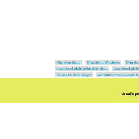
Kho ứng dụng
Ứng dụng Windows
Ứng dụ
download phần mềm diệt virus
download phần 
tải adobe flash player
windows media player 11
Tải miễn p