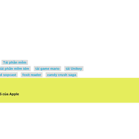
Tải phần mềm
tải phần mềm idm
tải game mario
tải Unikey
d sopcast
foxit reader
candy crush saga
S của Apple