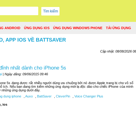
NG ANDROID
ỨNG DỤNG IOS
ỨNG DỤNG WINDOWS PHONE
TẢI ỨNG DỤNG
, APP IOS VỀ BATTSAVER
Cập nhật: 08/08/2026 0
đỉnh nhất dành cho iPhone 5s
ại
| Ngày đăng: 09/06/2015 09:46
hone 5s đang được rất nhiều người dùng ưa chuộng bởi nó được Apple trang bị cho vô số
ổ ích. Nếu bạn đang tìm kiếm những ứng dụng mới lạ độc đáo cho chiếc iPhone của mình
lỡ những ứng dụng dưới đây.
g dung iphone
,
Auxo
,
BattSaver
,
CleverPin
,
Voice Changer Plus
, ios