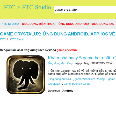
FTC > FTC Studio
FTC STUDIO
ỨNG DỤNG ĐIỆN THOẠI
ỨNG DỤNG ANDROID
ỨNG DỤNG IOS
GAME CRYSTALUX: ỨNG DỤNG ANDROID, APP IOS V
FTC
FTC Studio
Kết quả tìm kiếm ứng dụng theo từ khóa
game crystalux
Khám phá ngay 5 game hot nhất tr
Ứng dụng điện thoại
| Ngày đăng: 08/06/2015 13:57
Trên kho Google Play có vô số những điều kì thú d
game dưới đây là những lựa chọn ưu tú đáng để cho b
,
Ung dung android
,
game Wreck’em Racing
,
game 9
Crystalux
,
game Sidekick Cycle
Developer:
Android