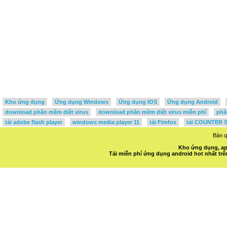
Kho ứng dụng
Ứng dụng Windows
Ứng dụng IOS
Ứng dụng Android
download phần mềm diệt virus
download phần mềm diệt virus miễn phí
phầ
tải adobe flash player
windows media player 11
tải Firefox
tải COUNTER S
Bản 
Kho ứng dụng, ap
Tải miễn phí ứng dụng android hot nhất t