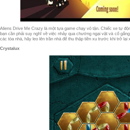
Aliens Drive Me Crazy là một tựa game chạy vô tận. Chiếc xe tự động
bạn cần phải suy nghĩ về việc nhảy qua chướng ngại vật và cố gắng
các tòa nhà, hãy leo lên trần nhà để thu thập tiền xu trước khi trở lại 
Crystalux