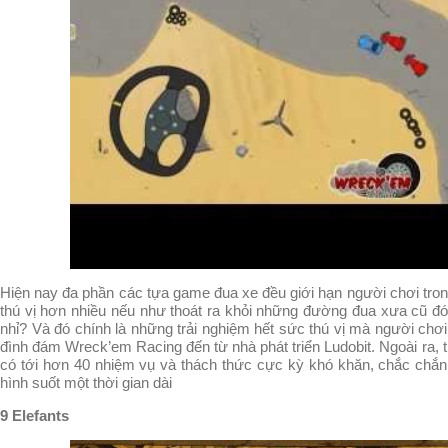
Hiện nay đa phần các tựa game đua xe đều giới hạn người chơi tron
thú vị hơn nhiều nếu như thoát ra khỏi những đường đua xưa cũ đó
nhỉ? Và đó chính là những trải nghiệm hết sức thú vị mà người chơ
đình đám Wreck’em Racing đến từ nhà phát triển Ludobit. Ngoài ra,
có tới hơn 40 nhiệm vụ và thách thức cực kỳ khó khăn, chắc chắn 
hình suốt một thời gian dài
9 Elefants