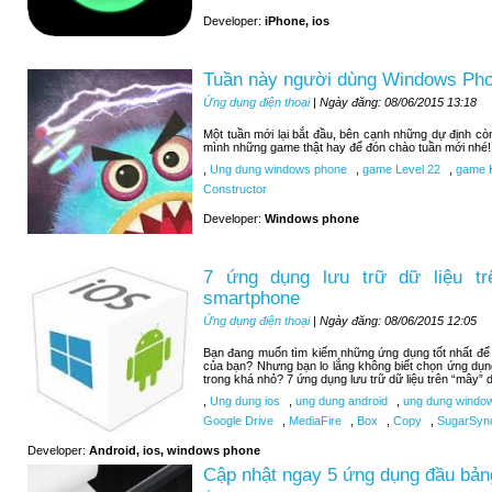
Developer:
iPhone, ios
Tuần này người dùng Windows Pho
Ứng dụng điện thoại
| Ngày đăng: 08/06/2015 13:18
Một tuần mới lại bắt đầu, bên cạnh những dự định c
mình những game thật hay để đón chào tuần mới nhé!
,
Ung dung windows phone
,
game Level 22
,
game H
Constructor
Developer:
Windows phone
7 ứng dụng lưu trữ dữ liệu tr
smartphone
Ứng dụng điện thoại
| Ngày đăng: 08/06/2015 12:05
Bạn đang muốn tìm kiếm những ứng dụng tốt nhất để lư
của bạn? Nhưng bạn lo lắng không biết chọn ứng dụn
trong khá nhỏ? 7 ứng dụng lưu trữ dữ liệu trên “mây” d
,
Ung dung ios
,
ung dung android
,
ung dung windo
Google Drive
,
MediaFire
,
Box
,
Copy
,
SugarSyn
Developer:
Android, ios, windows phone
Cập nhật ngay 5 ứng dụng đầu bảng