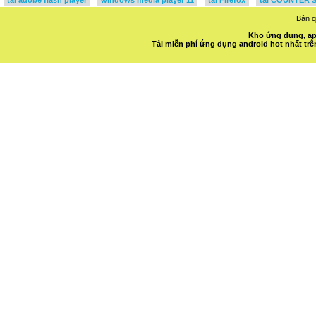
tải adobe flash player
windows media player 11
tải Firefox
tải COUNTER S
Bản 
Kho ứng dụng, ap
Tải miễn phí ứng dụng android hot nhất t