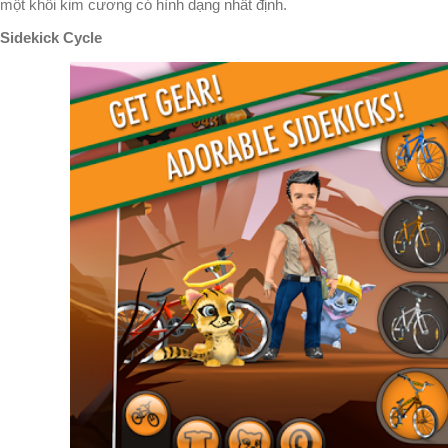
một khối kim cương có hình dạng nhất định.
Sidekick Cycle