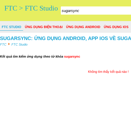
FTC > FTC Studio
FTC STUDIO
ỨNG DỤNG ĐIỆN THOẠI
ỨNG DỤNG ANDROID
ỨNG DỤNG IOS
SUGARSYNC: ỨNG DỤNG ANDROID, APP IOS VỀ SUG
FTC
FTC Studio
Kết quả tìm kiếm ứng dụng theo từ khóa
sugarsync
Không tìm thấy kết quả nào !