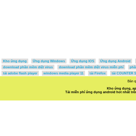
Kho ứng dụng
Ứng dụng Windows
Ứng dụng IOS
Ứng dụng Android
download phần mềm diệt virus
download phần mềm diệt virus miễn phí
phầ
tải adobe flash player
windows media player 11
tải Firefox
tải COUNTER S
Bản 
Kho ứng dụng, ap
Tải miễn phí ứng dụng android hot nhất t