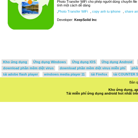
Photo Transfer WiFi cho phép người dùng chuyển file 
tính một cách dễ dàng
,
Photo Transfer WiFi
,
copy anh tu iphone
,
share an
Developer:
KeepSolid Inc
Kho ứng dụng
Ứng dụng Windows
Ứng dụng IOS
Ứng dụng Android
download phần mềm diệt virus
download phần mềm diệt virus miễn phí
phầ
tải adobe flash player
windows media player 11
tải Firefox
tải COUNTER S
Bản 
Kho ứng dụng, ap
Tải miễn phí ứng dụng android hot nhất t