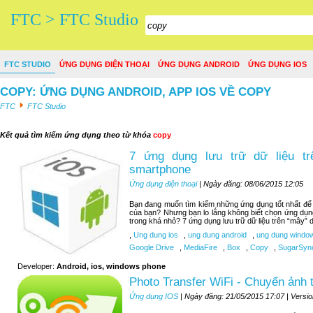
FTC > FTC Studio
FTC STUDIO
ỨNG DỤNG ĐIỆN THOẠI
ỨNG DỤNG ANDROID
ỨNG DỤNG IOS
COPY: ỨNG DỤNG ANDROID, APP IOS VỀ COPY
FTC
FTC Studio
Kết quả tìm kiếm ứng dụng theo từ khóa
copy
7 ứng dụng lưu trữ dữ liệu tr
smartphone
Ứng dụng điện thoại
| Ngày đăng: 08/06/2015 12:05
Bạn đang muốn tìm kiếm những ứng dụng tốt nhất để lư
của bạn? Nhưng bạn lo lắng không biết chọn ứng dụn
trong khá nhỏ? 7 ứng dụng lưu trữ dữ liệu trên “mây” d
,
Ung dung ios
,
ung dung android
,
ung dung windo
Google Drive
,
MediaFire
,
Box
,
Copy
,
SugarSyn
Developer:
Android, ios, windows phone
Photo Transfer WiFi - Chuyển ảnh 
Ứng dụng IOS
| Ngày đăng: 21/05/2015 17:07 | Versi