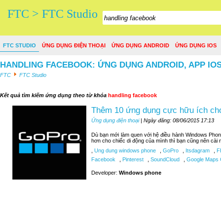
FTC > FTC Studio
FTC STUDIO
ỨNG DỤNG ĐIỆN THOẠI
ỨNG DỤNG ANDROID
ỨNG DỤNG IOS
HANDLING FACEBOOK: ỨNG DỤNG ANDROID, APP IO
FTC
FTC Studio
Kết quả tìm kiếm ứng dụng theo từ khóa
handling facebook
Thêm 10 ứng dụng cực hữu ích c
Ứng dụng điện thoại
| Ngày đăng: 08/06/2015 17:13
Dù bạn mới làm quen với hệ điều hành Windows Phon
hơn cho chiếc di động của mình thì bạn cũng nên cài 
,
Ung dung windows phone
,
GoPro
,
Itsdagram
,
F
Facebook
,
Pinterest
,
SoundCloud
,
Google Maps C
Developer:
Windows phone