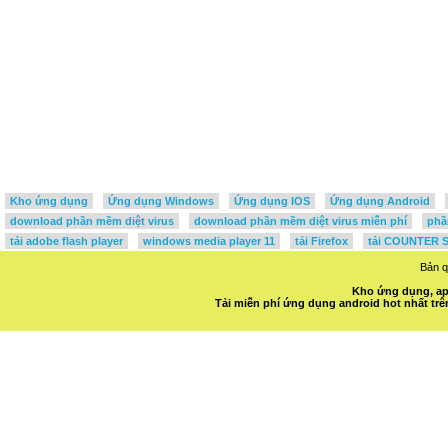
Kho ứng dụng
Ứng dụng Windows
Ứng dụng IOS
Ứng dụng Android
download phần mềm diệt virus
download phần mềm diệt virus miễn phí
phầ
tải adobe flash player
windows media player 11
tải Firefox
tải COUNTER S
Bản 
Kho ứng dụng, ap
Tải miễn phí ứng dụng android hot nhất t