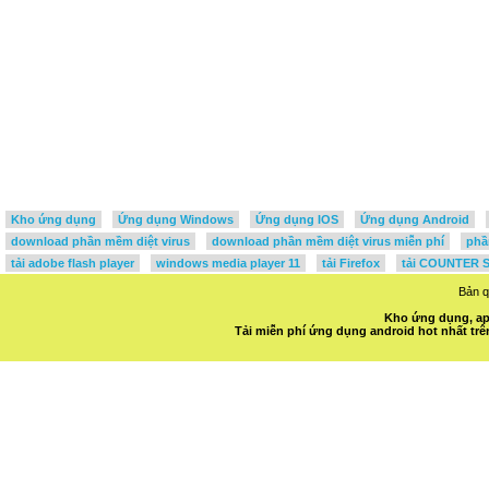
Kho ứng dụng
Ứng dụng Windows
Ứng dụng IOS
Ứng dụng Android
download phần mềm diệt virus
download phần mềm diệt virus miễn phí
phầ
tải adobe flash player
windows media player 11
tải Firefox
tải COUNTER S
Bản 
Kho ứng dụng, ap
Tải miễn phí ứng dụng android hot nhất t