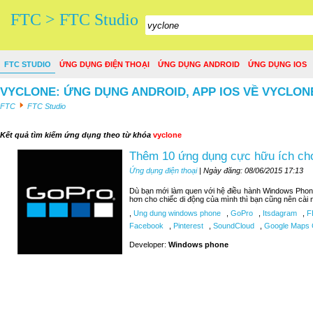
FTC > FTC Studio
FTC STUDIO
ỨNG DỤNG ĐIỆN THOẠI
ỨNG DỤNG ANDROID
ỨNG DỤNG IOS
VYCLONE: ỨNG DỤNG ANDROID, APP IOS VỀ VYCLON
FTC
FTC Studio
Kết quả tìm kiếm ứng dụng theo từ khóa
vyclone
Thêm 10 ứng dụng cực hữu ích c
Ứng dụng điện thoại
| Ngày đăng: 08/06/2015 17:13
Dù bạn mới làm quen với hệ điều hành Windows Phon
hơn cho chiếc di động của mình thì bạn cũng nên cài 
,
Ung dung windows phone
,
GoPro
,
Itsdagram
,
F
Facebook
,
Pinterest
,
SoundCloud
,
Google Maps C
Developer:
Windows phone