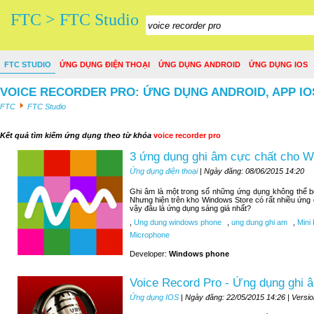
FTC > FTC Studio
FTC STUDIO
ỨNG DỤNG ĐIỆN THOẠI
ỨNG DỤNG ANDROID
ỨNG DỤNG IOS
VOICE RECORDER PRO: ỨNG DỤNG ANDROID, APP IO
FTC
FTC Studio
Kết quả tìm kiếm ứng dụng theo từ khóa
voice recorder pro
3 ứng dụng ghi âm cực chất cho 
Ứng dụng điện thoại
| Ngày đăng: 08/06/2015 14:20
Ghi âm là một trong số những ứng dụng không thể 
Nhưng hiện trên kho Windows Store có rất nhiều ứng
vậy đâu là ứng dụng sáng giá nhất?
,
Ung dung windows phone
,
ung dung ghi am
,
Mini 
Microphone
Developer:
Windows phone
Voice Record Pro - Ứng dụng ghi â
Ứng dụng IOS
| Ngày đăng: 22/05/2015 14:26 | Versi