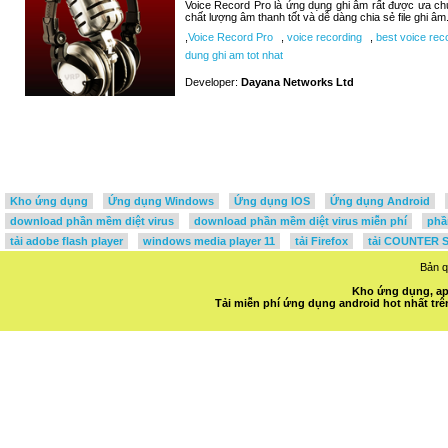
Voice Record Pro là ứng dụng ghi âm rất được ưa c
chất lượng âm thanh tốt và dễ dàng chia sẻ file ghi âm
,
Voice Record Pro
,
voice recording
,
best voice rec
dung ghi am tot nhat
Developer:
Dayana Networks Ltd
Kho ứng dụng
Ứng dụng Windows
Ứng dụng IOS
Ứng dụng Android
download phần mềm diệt virus
download phần mềm diệt virus miễn phí
phầ
tải adobe flash player
windows media player 11
tải Firefox
tải COUNTER S
Bản 
Kho ứng dụng, ap
Tải miễn phí ứng dụng android hot nhất t