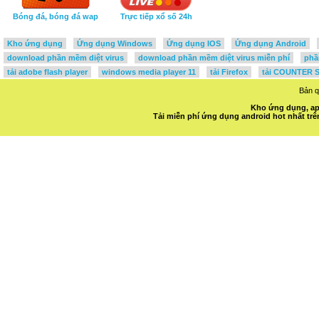
Bóng đá, bóng đá wap
Trực tiếp xổ số 24h
Kho ứng dụng
Ứng dụng Windows
Ứng dụng IOS
Ứng dụng Android
download phần mềm diệt virus
download phần mềm diệt virus miễn phí
phầ
tải adobe flash player
windows media player 11
tải Firefox
tải COUNTER S
Bản 
Kho ứng dụng, ap
Tải miễn phí ứng dụng android hot nhất t