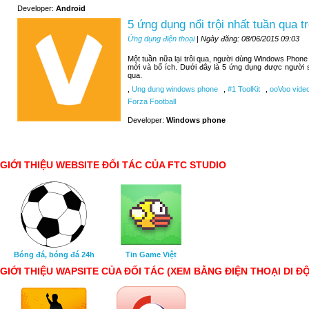
Developer:
Android
5 ứng dụng nổi trội nhất tuần qua
Ứng dụng điện thoại
| Ngày đăng: 08/06/2015 09:03
Một tuần nữa lại trôi qua, người dùng Windows Phone
mới và bổ ích. Dưới đây là 5 ứng dụng được người 
qua.
,
Ung dung windows phone
,
#1 ToolKit
,
ooVoo video
Forza Football
Developer:
Windows phone
GIỚI THIỆU WEBSITE ĐỐI TÁC CỦA FTC STUDIO
Bóng đá, bóng đá 24h
Tin Game Việt
GIỚI THIỆU WAPSITE CỦA ĐỐI TÁC (XEM BẰNG ĐIỆN THOẠI DI Đ