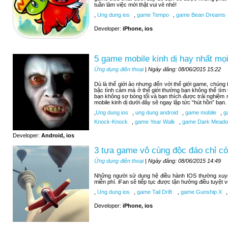
tuần làm việc mới thật vui vẻ nhé!
,
Ung dung ios
,
game Tempo
,
game Bean Dreams
Developer:
iPhone, ios
5 game mobile kinh dị hay nhất mọi
Ứng dụng điện thoại
| Ngày đăng: 08/06/2015 15:22
Dù là thế giới ảo nhưng đến với thế giới game, chúng
bậc tình cảm mà ở thế giới thường bạn không thể tìm
bạn không sợ bóng tối và bạn thích được trải nghiệm
mobile kinh dị dưới đây sẽ ngay lập tức “hút hồn” bạn.
,
Ung dung ios
,
ung dung android
,
game mobile
,
ga
Knock-Knock
,
game Year Walk
,
game Dark Meadow
Developer:
Android, ios
3 tựa game vô cùng độc đáo chỉ có
Ứng dụng điện thoại
| Ngày đăng: 08/06/2015 14:49
Những người sử dụng hệ điều hành IOS thường xuy
miễn phí. iFan sẽ tiếp tục được tận hưởng điều tuyệt 
,
Ung dung ios
,
game Tail Drift
,
game Gunship X
,
Developer:
iPhone, ios