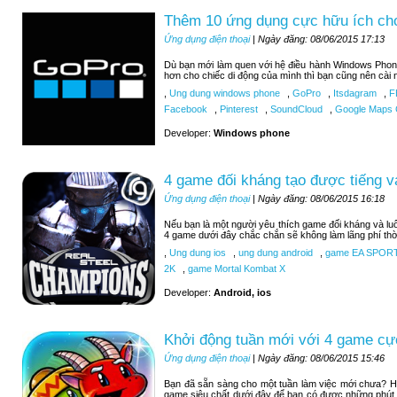
Thêm 10 ứng dụng cực hữu ích c
Ứng dụng điện thoại
| Ngày đăng: 08/06/2015 17:13
Dù bạn mới làm quen với hệ điều hành Windows Phon
hơn cho chiếc di động của mình thì bạn cũng nên cài 
,
Ung dung windows phone
,
GoPro
,
Itsdagram
,
F
Facebook
,
Pinterest
,
SoundCloud
,
Google Maps C
Developer:
Windows phone
4 game đối kháng tạo được tiếng v
Ứng dụng điện thoại
| Ngày đăng: 08/06/2015 16:18
Nếu bạn là một người yêu thích game đối kháng và luô
4 game dưới đây chắc chắn sẽ không làm lãng phí thờ
,
Ung dung ios
,
ung dung android
,
game EA SPOR
2K
,
game Mortal Kombat X
Developer:
Android, ios
Khởi động tuần mới với 4 game cự
Ứng dụng điện thoại
| Ngày đăng: 08/06/2015 15:46
Bạn đã sẵn sàng cho một tuần làm việc mới chưa? H
game siêu chất dưới đây để bạn có được những phút 