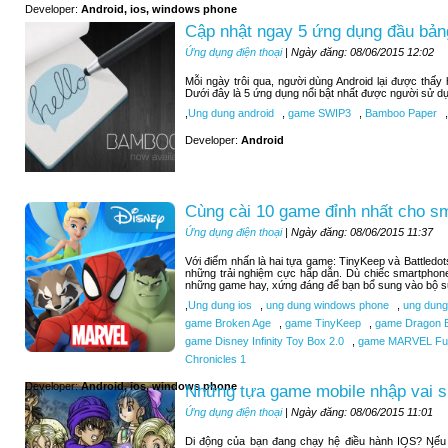
Developer:
Android, ios, windows phone
Cập nhật ngay 5 ứng dụng đầu bảng
Ứng dụng điện thoại
| Ngày đăng: 08/06/2015 12:02
Mỗi ngày trôi qua, người dùng Android lại được thấ
Dưới đây là 5 ứng dụng nổi bật nhất được người sử d
,
Ung dung android
,
game SWIP3
,
Bamboo Paper
,
Developer:
Android
Cùng cài 10 game đỉnh nhất cho s
Ứng dụng điện thoại
| Ngày đăng: 08/06/2015 11:37
Với điểm nhấn là hai tựa game: TinyKeep và Battledo
những trải nghiệm cực hấp dẫn. Dù chiếc smartphone
những game hay, xứng đáng để bạn bổ sung vào bộ sư
,
Ung dung ios
,
ung dung windows phone
,
ung dung
game Broken Age
,
game TinyKeep
,
game Dragon B
game Disney Infinity Toy Box 2.0
,
game MARVEL Futu
Chronicles 1
Developer:
Android, ios, windows phone
Những tựa game mobile nhập vai si
Ứng dụng điện thoại
| Ngày đăng: 08/06/2015 11:01
Di động của bạn đang chạy hệ điều hành IOS? Nếu b