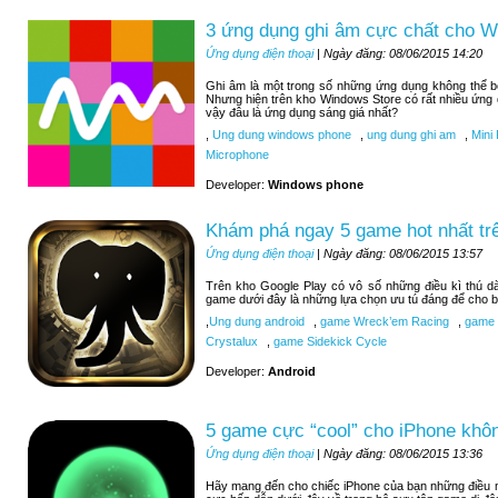
3 ứng dụng ghi âm cực chất cho 
Ứng dụng điện thoại
| Ngày đăng: 08/06/2015 14:20
Ghi âm là một trong số những ứng dụng không thể 
Nhưng hiện trên kho Windows Store có rất nhiều ứng
vậy đâu là ứng dụng sáng giá nhất?
,
Ung dung windows phone
,
ung dung ghi am
,
Mini 
Microphone
Developer:
Windows phone
Khám phá ngay 5 game hot nhất tr
Ứng dụng điện thoại
| Ngày đăng: 08/06/2015 13:57
Trên kho Google Play có vô số những điều kì thú d
game dưới đây là những lựa chọn ưu tú đáng để cho b
,
Ung dung android
,
game Wreck’em Racing
,
game 9
Crystalux
,
game Sidekick Cycle
Developer:
Android
5 game cực “cool” cho iPhone khôn
Ứng dụng điện thoại
| Ngày đăng: 08/06/2015 13:36
Hãy mang đến cho chiếc iPhone của bạn những điều