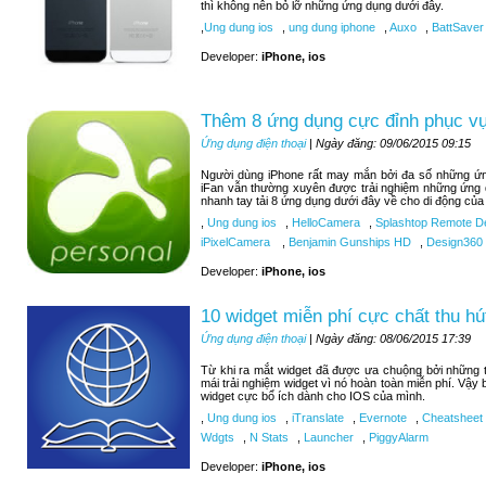
thì không nên bỏ lỡ những ứng dụng dưới đây.
,
Ung dung ios
,
ung dung iphone
,
Auxo
,
BattSaver
Developer:
iPhone, ios
Thêm 8 ứng dụng cực đỉnh phục vụ 
Ứng dụng điện thoại
| Ngày đăng: 09/06/2015 09:15
Người dùng iPhone rất may mắn bởi đa số những ứng
iFan vẫn thường xuyên được trải nghiệm những ứng 
nhanh tay tải 8 ứng dụng dưới đây về cho di động của
,
Ung dung ios
,
HelloCamera
,
Splashtop Remote D
iPixelCamera
,
Benjamin Gunships HD
,
Design360
Developer:
iPhone, ios
10 widget miễn phí cực chất thu hú
Ứng dụng điện thoại
| Ngày đăng: 08/06/2015 17:39
Từ khi ra mắt widget đã được ưa chuộng bởi những tí
mái trải nghiệm widget vì nó hoàn toàn miễn phí. Vậy
widget cực bổ ích dành cho IOS của mình.
,
Ung dung ios
,
iTranslate
,
Evernote
,
Cheatsheet
Wdgts
,
N Stats
,
Launcher
,
PiggyAlarm
Developer:
iPhone, ios