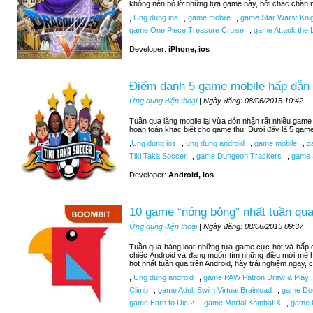
không nên bỏ lỡ những tựa game này, bởi chắc chắn n
,
Ung dung ios
,
game mobile
,
game Star Wars: Knigh
game One Piece Treasure Cruise
,
game Attack the L
Developer:
iPhone, ios
Điểm danh 5 game mobile hấp dẫn 
Ứng dụng điện thoại
| Ngày đăng: 08/06/2015 10:42
Tuần qua làng mobile lại vừa đón nhận rất nhiều game 
hoàn toàn khác biệt cho game thủ. Dưới đây là 5 gam
,
Ung dung ios
,
ung dung android
,
game mobile
,
ga
Tiki Taka Soccer
,
game Dungeon Trackers
,
game 
Developer:
Android, ios
10 game “nóng bỏng” nhất tuần qua
Ứng dụng điện thoại
| Ngày đăng: 08/06/2015 09:37
Tuần qua hàng loạt những tựa game cực hot và hấp d
chiếc Android và đang muốn tìm những điều mới mẻ 
hot nhất tuần qua trên Android, hãy trải nghiệm ngay,
,
Ung dung android
,
game PAW Patron Draw & Play
Climb
,
game Adult Swim Virtual Brainload
,
game Do
game Earn to Die 2
,
game Mortal Kombat X
,
game C