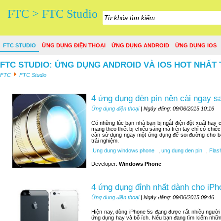
FTC > FTC Studio
FTC STUDIO
ỨNG DỤNG ĐIỆN THOẠI
ỨNG DỤNG ANDROID
ỨNG DỤNG IOS
FTC STUDIO: ỨNG DỤNG ANDROID VÀ IOS HOT NHẤT 
FTC
FTC Studio
4 ứng dụng đèn pin nên cài ngay 
Ứng dụng điện thoại
| Ngày đăng: 09/06/2015 10:16
Có những lúc bạn nhà bạn bị ngắt điện đột xuất hay c
mang theo thiết bị chiếu sáng mà trên tay chỉ có chiế
cần sử dụng ngay một ứng dụng để soi đường cho bạn
trải nghiệm.
,
Ung dung windows phone
,
ung dung den pin
,
Flash
Developer:
Windows Phone
4 ứng dụng đỉnh nhất dành cho iPh
Ứng dụng điện thoại
| Ngày đăng: 09/06/2015 09:46
Hiện nay, dòng iPhone 5s đang được rất nhiều người
ứng dụng hay và bổ ích. Nếu bạn đang tìm kiếm nhữn