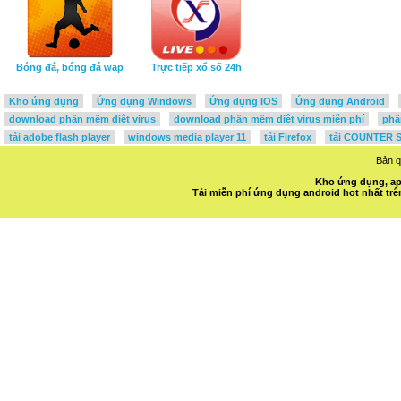
Bóng đá, bóng đá wap
Trực tiếp xổ số 24h
Kho ứng dụng
Ứng dụng Windows
Ứng dụng IOS
Ứng dụng Android
download phần mềm diệt virus
download phần mềm diệt virus miễn phí
phầ
tải adobe flash player
windows media player 11
tải Firefox
tải COUNTER S
Bản 
Kho ứng dụng, ap
Tải miễn phí ứng dụng android hot nhất t