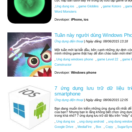
cực hấp dẫn dưới đây về trong bộ sưu tập game di độ
,
Ung dung ios
,
game Globlins
,
game Kotoro
,
game
Word Monsters
Developer:
iPhone, ios
Tuần này người dùng Windows Pho
Ứng dụng điện thoại
| Ngày đăng: 08/06/2015 13:18
Một tuần mới lại bắt đầu, bên cạnh những dự định c
mình những game thật hay để đón chào tuần mới nhé!
,
Ung dung windows phone
,
game Level 22
,
game H
Constructor
Developer:
Windows phone
7 ứng dụng lưu trữ dữ liệu tr
smartphone
Ứng dụng điện thoại
| Ngày đăng: 08/06/2015 12:05
Bạn đang muốn tìm kiếm những ứng dụng tốt nhất để lư
của bạn? Nhưng bạn lo lắng không biết chọn ứng dụn
trong khá nhỏ? 7 ứng dụng lưu trữ dữ liệu trên “mây” d
,
Ung dung ios
,
ung dung android
,
ung dung windo
Google Drive
,
MediaFire
,
Box
,
Copy
,
SugarSyn