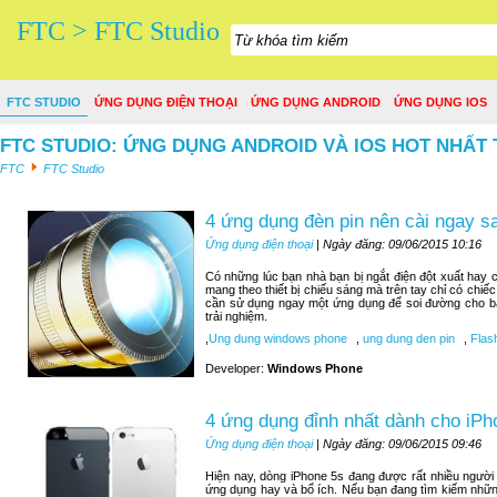
FTC > FTC Studio
FTC STUDIO
ỨNG DỤNG ĐIỆN THOẠI
ỨNG DỤNG ANDROID
ỨNG DỤNG IOS
FTC STUDIO: ỨNG DỤNG ANDROID VÀ IOS HOT NHẤT 
FTC
FTC Studio
4 ứng dụng đèn pin nên cài ngay 
Ứng dụng điện thoại
| Ngày đăng: 09/06/2015 10:16
Có những lúc bạn nhà bạn bị ngắt điện đột xuất hay c
mang theo thiết bị chiếu sáng mà trên tay chỉ có chiế
cần sử dụng ngay một ứng dụng để soi đường cho bạn
trải nghiệm.
,
Ung dung windows phone
,
ung dung den pin
,
Flash
Developer:
Windows Phone
4 ứng dụng đỉnh nhất dành cho iPh
Ứng dụng điện thoại
| Ngày đăng: 09/06/2015 09:46
Hiện nay, dòng iPhone 5s đang được rất nhiều người
ứng dụng hay và bổ ích. Nếu bạn đang tìm kiếm nhữn