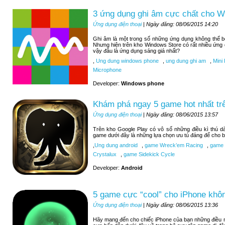
3 ứng dụng ghi âm cực chất cho 
Ứng dụng điện thoại
| Ngày đăng: 08/06/2015 14:20
Ghi âm là một trong số những ứng dụng không thể 
Nhưng hiện trên kho Windows Store có rất nhiều ứng
vậy đâu là ứng dụng sáng giá nhất?
,
Ung dung windows phone
,
ung dung ghi am
,
Mini 
Microphone
Developer:
Windows phone
Khám phá ngay 5 game hot nhất tr
Ứng dụng điện thoại
| Ngày đăng: 08/06/2015 13:57
Trên kho Google Play có vô số những điều kì thú d
game dưới đây là những lựa chọn ưu tú đáng để cho b
,
Ung dung android
,
game Wreck’em Racing
,
game 9
Crystalux
,
game Sidekick Cycle
Developer:
Android
5 game cực “cool” cho iPhone khôn
Ứng dụng điện thoại
| Ngày đăng: 08/06/2015 13:36
Hãy mang đến cho chiếc iPhone của bạn những điều