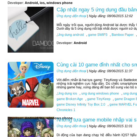
Developer:
Android, ios, windows phone
Cập nhật ngay 5 ứng dụng đầu bảng
Ứng dụng điện thoại
| Ngày đăng: 08/06/2015 12:02
Mỗi ngày trôi qua, người dùng Android lại được thấ
Dưới đây là 5 ứng dụng nổi bật nhất được người sử d
,
Ung dung android
,
game SWIP3
,
Bamboo Paper
,
Developer:
Android
Cùng cài 10 game đỉnh nhất cho s
Ứng dụng điện thoại
| Ngày đăng: 08/06/2015 11:37
Với điểm nhấn là hai tựa game: TinyKeep và Battledo
những trải nghiệm cực hấp dẫn. Dù chiếc smartphone
những game hay, xứng đáng để bạn bổ sung vào bộ sư
,
Ung dung ios
,
ung dung windows phone
,
ung dung
game Broken Age
,
game TinyKeep
,
game Dragon B
game Disney Infinity Toy Box 2.0
,
game MARVEL Futu
Chronicles 1
Developer:
Android, ios, windows phone
Những tựa game mobile nhập vai si
Ứng dụng điện thoại
| Ngày đăng: 08/06/2015 11:01
Di động của bạn đang chạy hệ điều hành IOS? Nếu b