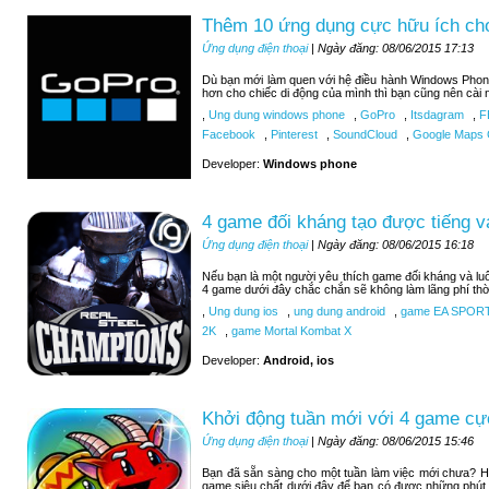
Thêm 10 ứng dụng cực hữu ích c
Ứng dụng điện thoại
| Ngày đăng: 08/06/2015 17:13
Dù bạn mới làm quen với hệ điều hành Windows Phon
hơn cho chiếc di động của mình thì bạn cũng nên cài 
,
Ung dung windows phone
,
GoPro
,
Itsdagram
,
F
Facebook
,
Pinterest
,
SoundCloud
,
Google Maps C
Developer:
Windows phone
4 game đối kháng tạo được tiếng v
Ứng dụng điện thoại
| Ngày đăng: 08/06/2015 16:18
Nếu bạn là một người yêu thích game đối kháng và luô
4 game dưới đây chắc chắn sẽ không làm lãng phí thờ
,
Ung dung ios
,
ung dung android
,
game EA SPOR
2K
,
game Mortal Kombat X
Developer:
Android, ios
Khởi động tuần mới với 4 game cự
Ứng dụng điện thoại
| Ngày đăng: 08/06/2015 15:46
Bạn đã sẵn sàng cho một tuần làm việc mới chưa? H
game siêu chất dưới đây để bạn có được những phút 