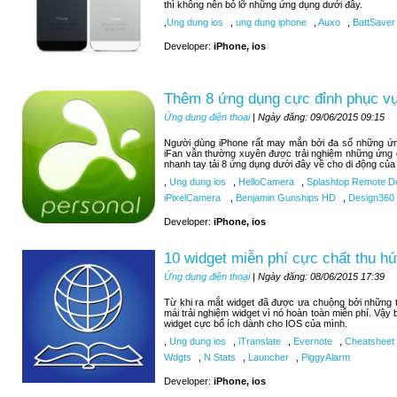
thì không nên bỏ lỡ những ứng dụng dưới đây.
,
Ung dung ios
,
ung dung iphone
,
Auxo
,
BattSaver
Developer:
iPhone, ios
Thêm 8 ứng dụng cực đỉnh phục vụ 
Ứng dụng điện thoại
| Ngày đăng: 09/06/2015 09:15
Người dùng iPhone rất may mắn bởi đa số những ứng
iFan vẫn thường xuyên được trải nghiệm những ứng 
nhanh tay tải 8 ứng dụng dưới đây về cho di động của
,
Ung dung ios
,
HelloCamera
,
Splashtop Remote D
iPixelCamera
,
Benjamin Gunships HD
,
Design360
Developer:
iPhone, ios
10 widget miễn phí cực chất thu hú
Ứng dụng điện thoại
| Ngày đăng: 08/06/2015 17:39
Từ khi ra mắt widget đã được ưa chuộng bởi những tí
mái trải nghiệm widget vì nó hoàn toàn miễn phí. Vậy
widget cực bổ ích dành cho IOS của mình.
,
Ung dung ios
,
iTranslate
,
Evernote
,
Cheatsheet
Wdgts
,
N Stats
,
Launcher
,
PiggyAlarm
Developer:
iPhone, ios