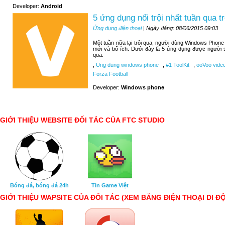
Developer:
Android
5 ứng dụng nổi trội nhất tuần qua
Ứng dụng điện thoại
| Ngày đăng: 08/06/2015 09:03
Một tuần nữa lại trôi qua, người dùng Windows Phone
mới và bổ ích. Dưới đây là 5 ứng dụng được người 
qua.
,
Ung dung windows phone
,
#1 ToolKit
,
ooVoo video
Forza Football
Developer:
Windows phone
GIỚI THIỆU WEBSITE ĐỐI TÁC CỦA FTC STUDIO
Bóng đá, bóng đá 24h
Tin Game Việt
GIỚI THIỆU WAPSITE CỦA ĐỐI TÁC (XEM BẰNG ĐIỆN THOẠI DI Đ