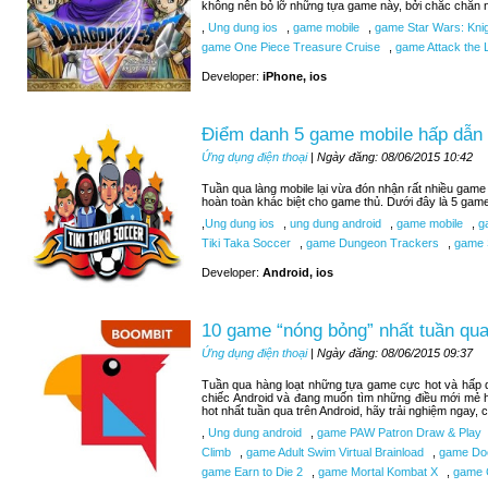
không nên bỏ lỡ những tựa game này, bởi chắc chắn n
,
Ung dung ios
,
game mobile
,
game Star Wars: Knigh
game One Piece Treasure Cruise
,
game Attack the L
Developer:
iPhone, ios
Điểm danh 5 game mobile hấp dẫn 
Ứng dụng điện thoại
| Ngày đăng: 08/06/2015 10:42
Tuần qua làng mobile lại vừa đón nhận rất nhiều game 
hoàn toàn khác biệt cho game thủ. Dưới đây là 5 gam
,
Ung dung ios
,
ung dung android
,
game mobile
,
ga
Tiki Taka Soccer
,
game Dungeon Trackers
,
game 
Developer:
Android, ios
10 game “nóng bỏng” nhất tuần qua
Ứng dụng điện thoại
| Ngày đăng: 08/06/2015 09:37
Tuần qua hàng loạt những tựa game cực hot và hấp d
chiếc Android và đang muốn tìm những điều mới mẻ 
hot nhất tuần qua trên Android, hãy trải nghiệm ngay,
,
Ung dung android
,
game PAW Patron Draw & Play
Climb
,
game Adult Swim Virtual Brainload
,
game Do
game Earn to Die 2
,
game Mortal Kombat X
,
game C