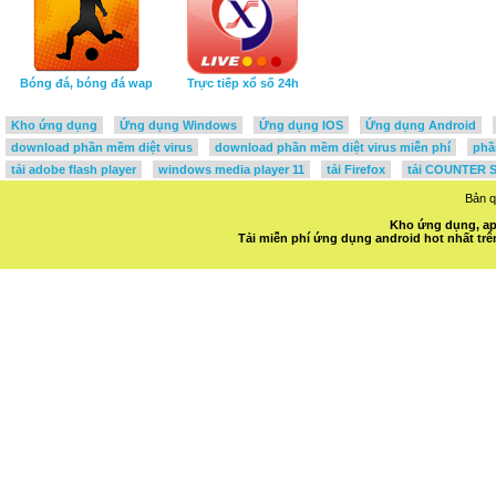
Bóng đá, bóng đá wap
Trực tiếp xổ số 24h
Kho ứng dụng
Ứng dụng Windows
Ứng dụng IOS
Ứng dụng Android
download phần mềm diệt virus
download phần mềm diệt virus miễn phí
phầ
tải adobe flash player
windows media player 11
tải Firefox
tải COUNTER S
Bản 
Kho ứng dụng, ap
Tải miễn phí ứng dụng android hot nhất t