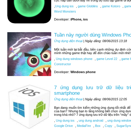
cực hấp dẫn dưới đây về trong bộ sưu tập game di độ
,
Ung dung ios
,
game Globlins
,
game Kotoro
,
game
Word Monsters
Developer:
iPhone, ios
Tuần này người dùng Windows Pho
Ứng dụng điện thoại
| Ngày đăng: 08/06/2015 13:18
Một tuần mới lại bắt đầu, bên cạnh những dự định c
mình những game thật hay để đón chào tuần mới nhé!
,
Ung dung windows phone
,
game Level 22
,
game H
Constructor
Developer:
Windows phone
7 ứng dụng lưu trữ dữ liệu tr
smartphone
Ứng dụng điện thoại
| Ngày đăng: 08/06/2015 12:05
Bạn đang muốn tìm kiếm những ứng dụng tốt nhất để lư
của bạn? Nhưng bạn lo lắng không biết chọn ứng dụn
trong khá nhỏ? 7 ứng dụng lưu trữ dữ liệu trên “mây” d
,
Ung dung ios
,
ung dung android
,
ung dung windo
Google Drive
,
MediaFire
,
Box
,
Copy
,
SugarSyn