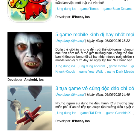
tuần làm việc mới thật vui vẻ nhé!
,
Ung dung ios
,
game Tempo
,
game Bean Dreams
Developer:
iPhone, ios
5 game mobile kinh dị hay nhất mọi
Ứng dụng điện thoại
| Ngày đăng: 08/06/2015 15:22
Dù là thế giới ảo nhưng đến với thế giới game, chúng
bậc tình cảm mà ở thế giới thường bạn không thể tìm
bạn không sợ bóng tối và bạn thích được trải nghiệm
mobile kinh dị dưới đây sẽ ngay lập tức “hút hồn” bạn.
,
Ung dung ios
,
ung dung android
,
game mobile
,
ga
Knock-Knock
,
game Year Walk
,
game Dark Meadow
Developer:
Android, ios
3 tựa game vô cùng độc đáo chỉ có
Ứng dụng điện thoại
| Ngày đăng: 08/06/2015 14:49
Những người sử dụng hệ điều hành IOS thường xuy
miễn phí. iFan sẽ tiếp tục được tận hưởng điều tuyệt 
,
Ung dung ios
,
game Tail Drift
,
game Gunship X
,
Developer:
iPhone, ios