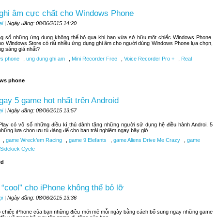
 ghi âm cực chất cho Windows Phone
ại
| Ngày đăng: 08/06/2015 14:20
ong số những ứng dụng không thể bỏ qua khi bạn vừa sở hữu một chiếc Windows Phone.
ho Windows Store có rất nhiều ứng dụng ghi âm cho người dùng Windows Phone lựa chọn,
ng sáng giá nhất?
s phone
,
ung dung ghi am
,
Mini Recorder Free
,
Voice Recorder Pro +
,
Real
ws phone
ay 5 game hot nhất trên Android
ại
| Ngày đăng: 08/06/2015 13:57
lay có vô số những điều kì thú dành tặng những người sử dụng hệ điều hành Androi. 5
những lựa chọn ưu tú đáng để cho bạn trải nghiệm ngay bây giờ.
,
game Wreck’em Racing
,
game 9 Elefants
,
game Aliens Drive Me Crazy
,
game
Sidekick Cycle
id
“cool” cho iPhone không thể bỏ lỡ
ại
| Ngày đăng: 08/06/2015 13:36
 chiếc iPhone của bạn những điều mới mẻ mỗi ngày bằng cách bổ sung ngay những game