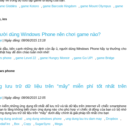
đây về trong bộ sưu tập game di động của bạn.
me Globlins
,
game Kotoro
,
game Barcode Kingdom
,
game Mount Olympus
,
game
, ios
gười dùng Windows Phone nên chơi game nào?
ại
| Ngày đăng: 08/06/2015 13:18
bắt đầu, bên cạnh những dự định còn ấp ủ, người dùng Windows Phone hãy tự thưởng cho
hật hay để đón chào tuần mới nhé!
s phone
,
game Level 22
,
game Hungry Monstr
,
game Go UP!
,
game Bridge
ws phone
 lưu trữ dữ liệu trên “mây” miễn phí tốt nhất trên
ại
| Ngày đăng: 08/06/2015 12:05
kiếm những ứng dụng tốt nhất để lưu trữ và tải dữ liệu trên internet về chiếc smartphone
n lo lắng không biết chọn ứng dụng nào cho phù hợp vì chiếc di động của bạn có bộ nhớ
ng dụng lưu trữ dữ liệu trên “mây” dưới đây chính là giải pháp tốt nhất cho bạn
ng dung android
,
ung dung windows phone
,
ung dung luu tru dam may
,
Dropbox
,
diaFire
,
Box
,
Copy
,
SugarSync
,
Mega