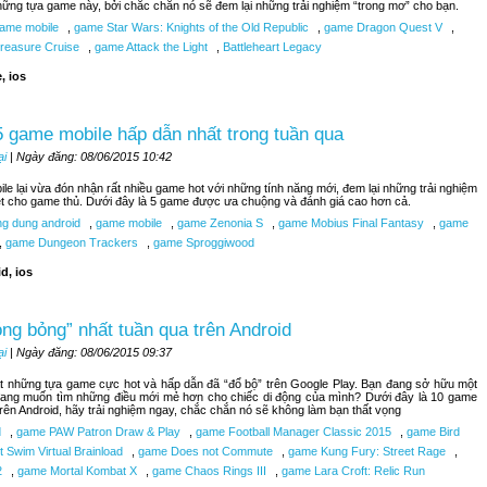
hững tựa game này, bởi chắc chắn nó sẽ đem lại những trải nghiệm “trong mơ” cho bạn.
ame mobile
,
game Star Wars: Knights of the Old Republic
,
game Dragon Quest V
,
reasure Cruise
,
game Attack the Light
,
Battleheart Legacy
, ios
 game mobile hấp dẫn nhất trong tuần qua
ại
| Ngày đăng: 08/06/2015 10:42
le lại vừa đón nhận rất nhiều game hot với những tính năng mới, đem lại những trải nghiệm
ệt cho game thủ. Dưới đây là 5 game được ưa chuộng và đánh giá cao hơn cả.
g dung android
,
game mobile
,
game Zenonia S
,
game Mobius Final Fantasy
,
game
,
game Dungeon Trackers
,
game Sproggiwood
d, ios
ng bỏng” nhất tuần qua trên Android
ại
| Ngày đăng: 08/06/2015 09:37
t những tựa game cực hot và hấp dẫn đã “đổ bộ” trên Google Play. Bạn đang sở hữu một
đang muốn tìm những điều mới mẻ hơn cho chiếc di động của mình? Dưới đây là 10 game
trên Android, hãy trải nghiệm ngay, chắc chắn nó sẽ không làm bạn thất vọng
d
,
game PAW Patron Draw & Play
,
game Football Manager Classic 2015
,
game Bird
 Swim Virtual Brainload
,
game Does not Commute
,
game Kung Fury: Street Rage
,
2
,
game Mortal Kombat X
,
game Chaos Rings III
,
game Lara Croft: Relic Run