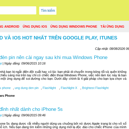
NG ANDROID
ỨNG DỤNG IOS
ỨNG DỤNG WINDOWS PHONE
TẢI ỨNG DỤNG
D VÀ IOS HOT NHẤT TRÊN GOOGLE PLAY, ITUNES
Cập nhật: 08/08/2026 0
đèn pin nên cài ngay sau khi mua Windows Phone
ại
| Ngày đăng: 09/06/2015 10:16
hà bạn bị ngắt điện đột xuất hay có lúc bạn phải di chuyển trong bóng tối và quên không
 chiếu sáng mà trên tay chỉ có chiếc điện thoại Windows Phone, việc nên làm lúc này là bạn
một ứng dụng để soi đường cho bạn. Dưới đây chính là 4 giải pháp cho bạn lựa chọn và
s phone
,
ung dung den pin
,
Flashlight
,
Flashlight-X
,
Brightest Flashlight
ws Phone
đỉnh nhất dành cho iPhone 5s
ại
| Ngày đăng: 09/06/2015 09:46
hone 5s đang được rất nhiều người dùng ưa chuộng bởi nó được Apple trang bị cho vô số
ổ ích. Nếu bạn đang tìm kiếm những ứng dụng mới lạ độc đáo cho chiếc iPhone của mình