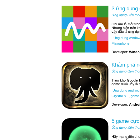
3 ứng dụng
Ứng dụng điện tho
Ghi âm là một tr
Nhưng hiện trên k
vậy đâu là ứng dụ
,
Ung dung window
Microphone
Developer:
Windo
Khám phá ng
Ứng dụng điện tho
Trên kho Google P
game dưới đây là 
,
Ung dung android
Crystalux
,
game 
Developer:
Andro
5 game cực 
Ứng dụng điện tho
Hãy mang đến cho