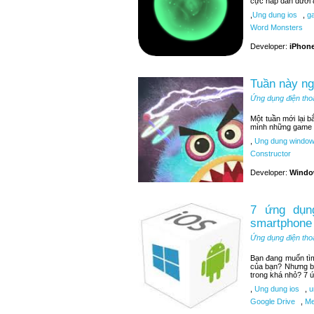
cực hấp dẫn dưới 
,
Ung dung ios
,
ga
Word Monsters
Developer:
iPhone
Tuần này n
Ứng dụng điện tho
Một tuần mới lại 
mình những game t
,
Ung dung window
Constructor
Developer:
Windo
7 ứng dụng
smartphone
Ứng dụng điện tho
Bạn đang muốn tìm 
của bạn? Nhưng bạ
trong khá nhỏ? 7 ứ
,
Ung dung ios
,
u
Google Drive
,
Me