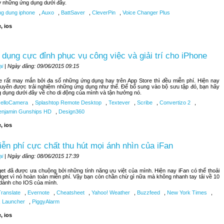
lỡ những ứng dụng dưới đây.
g dung iphone
,
Auxo
,
BattSaver
,
CleverPin
,
Voice Changer Plus
, ios
dụng cực đỉnh phục vụ công việc và giải trí cho iPhone
ại
| Ngày đăng: 09/06/2015 09:15
 rất may mắn bởi đa số những ứng dụng hay trên App Store thì đều miễn phí. Hiện nay
uyên được trải nghiệm những ứng dụng như thế. Để bổ sung vào bộ sưu tập đó, bạn hãy
g dụng dưới đây về cho di động của mình và tận hưởng nó.
elloCamera
,
Splashtop Remote Desktop
,
Textever
,
Scribe
,
Convertizo 2
,
njamin Gunships HD
,
Design360
, ios
iễn phí cực chất thu hút mọi ánh nhìn của iFan
ại
| Ngày đăng: 08/06/2015 17:39
get đã được ưa chuộng bởi những tính năng ưu việt của mình. Hiện nay iFan có thể thoải
dget vì nó hoàn toàn miễn phí. Vậy bạn còn chần chừ gì nữa mà không nhanh tay tải về 10
 dành cho IOS của mình.
Translate
,
Evernote
,
Cheatsheet
,
Yahoo! Weather
,
Buzzfeed
,
New York Times
,
,
Launcher
,
PiggyAlarm
, ios