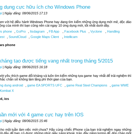
g dụng cực hữu ích cho Windows Phone
ại
| Ngày đăng: 08/06/2015 17:13
uen với hệ điều hành Windows Phone hay đang tìm kiếm những ứng dụng mới mẻ, độc đáo
ộng của mình thì bạn cũng nên cài ngay 10 ứng dụng mới, tốt nhất dưới đây.
s phone
,
GoPro
,
Itsdagram
,
FB App
,
Facebook Plus
,
Vyclone
,
Handling
est
,
SoundCloud
,
Google Maps Client
,
Intellicam
ws phone
kháng tạo được tiếng vang nhất trong tháng 5/2015
ại
| Ngày đăng: 08/06/2015 16:18
ời yêu thích game đối kháng và luôn tìm kiếm những tựa game hay nhất để trải nghiệm thì
hắc chắn sẽ không làm lãng phí thời gian của bạn.
ng dung android
,
game EA SPORTS UFC
,
game Real Steel Champions
,
game WWE
 Kombat X
d, ios
uần mới với 4 game cực hay trên IOS
ại
| Ngày đăng: 08/06/2015 15:46
ho một tuần làm việc mới chưa? Hãy cùng chiếc iPhone của bạn trải nghiệm ngay những
ới đây để bạn có được những phút giây sảng khoái, tràn đầy năng lượng để đón chào một