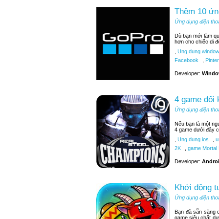
Thêm 10 ứn
Ứng dụng điện tho
Dù bạn mới làm q
hơn cho chiếc di đ
,
Ung dung window
Facebook
,
Pinter
Developer:
Windo
4 game đối 
Ứng dụng điện tho
Nếu bạn là một ngư
4 game dưới đây c
,
Ung dung ios
,
u
2K
,
game Mortal
Developer:
Androi
Khởi động t
Ứng dụng điện tho
Bạn đã sẵn sàng c
game siêu chất dư