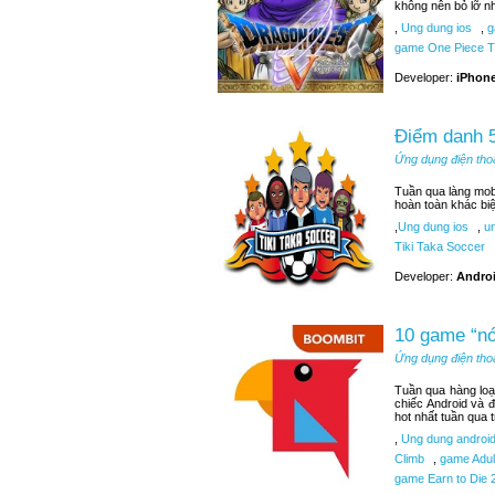
không nên bỏ lỡ n
,
Ung dung ios
,
g
game One Piece T
Developer:
iPhone
Điểm danh 5
Ứng dụng điện tho
Tuần qua làng mobi
hoàn toàn khác bi
,
Ung dung ios
,
un
Tiki Taka Soccer
Developer:
Androi
10 game “nó
Ứng dụng điện tho
Tuần qua hàng loạ
chiếc Android và 
hot nhất tuần qua 
,
Ung dung androi
Climb
,
game Adult
game Earn to Die 