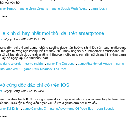
hật vui vẻ nhé!
ame Tempo
,
game Bean Dreams
,
game Squids Wilds West
,
game Boshi
, ios
le kinh dị hay nhất mọi thời đại trên smartphone
ại
| Ngày đăng: 08/06/2015 15:22
nhưng đến với thế giới game, chúng ta cũng được tận hưởng rất nhiều cảm xúc, nhiều cung
 thế giới thường bạn không thể tìm thấy. Nếu bạn đang sở hữu một chiếc smartphone, nếu
 tối và bạn thích được trải nghiệm những cảm giác rùng rợn đến nổi da gà thì những game
i đây sẽ ngay lập tức “hút hồn” bạn.
g dung android
,
game mobile
,
game The Descent
,
game Abandoned House
,
game
me Year Walk
,
game Dark Meadow: The Pact
vô cùng độc đáo chỉ có trên IOS
ại
| Ngày đăng: 08/06/2015 14:49
ụng hệ điều hành IOS thường xuyên được cập nhật những game vừa hay lại hoàn toàn
tiếp tục được tận hưởng điều tuyệt vời đó với 3 game cực hot dưới đây.
me Tail Drift
,
game Gunship X
,
game Adventures Of Poco Eco – Lost Sounds
, ios