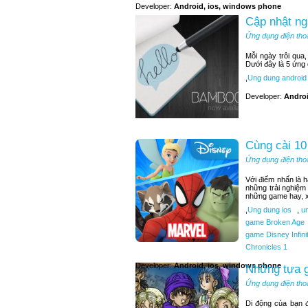
Developer:
Android, ios, windows phone
Cập nhật ng
Ứng dụng điện tho
Mỗi ngày trôi qua
Dưới đây là 5 ứng
,
Ung dung android
Developer:
Andro
Cùng cài 10
Ứng dụng điện tho
Với điểm nhấn là 
những trải nghiệm
những game hay, x
,
Ung dung ios
,
un
game Broken Age
game Disney Infini
Chronicles 1
Developer:
Android, ios, windows phone
Những tựa g
Ứng dụng điện tho
Di động của bạn 