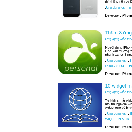
thì không nên bỏ 
,
Ung dung ios
,
un
Developer:
iPhone
Thêm 8 ứng 
Ứng dụng điện tho
Người dùng iPhone
iFan vẫn thường x
nhanh tay tải 8 ứn
,
Ung dung ios
,
H
iPixelCamera
,
Be
Developer:
iPhone
10 widget m
Ứng dụng điện tho
Từ khi ra mắt wid
mái trải nghiệm wi
widget cực bổ ích
,
Ung dung ios
,
i
Wdgts
,
N Stats
Developer:
iPhone