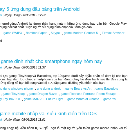
ay 5 ứng dụng đầu bảng trên Android
ại
| Ngày đăng: 08/06/2015 12:02
, người dùng Android lại được thấy hàng ngàn những ứng dụng hay cập bến Google Play.
 dụng nổi bật nhất được người sử dụng bình chọn và đánh giá cao.
,
game SWIP3
,
Bamboo Paper
,
Skype
,
game Modern Combat 5
,
Firefox Browser
id
 game đỉnh nhất cho smartphone ngay hôm nay
ại
| Ngày đăng: 08/06/2015 11:37
hai tựa game: TinyKeep và Battledots, top 10 game dưới đây chắc chắn sẽ đem lại cho bạn
 cực hấp dẫn. Dù chiếc smartphone của bạn đang chạy hệ điều hành nào thì đây cũng là
ứng đáng để bạn bổ sung vào bộ sưu tập game di động yêu thích của bạn.
g dung windows phone
,
ung dung android
,
game Bears vs Art
,
game Battledots
,
,
game TinyKeep
,
game Dragon Blaze
,
game Floorless Fortress Room Escape
,
ty Toy Box 2.0
,
game MARVEL Future Fight
,
game Wrath of Obama
,
game Ys
ame mobile nhập vai siêu kinh điển trên IOS
ại
| Ngày đăng: 08/06/2015 11:01
đang chạy hệ điều hành IOS? Nếu bạn là một người yêu thích game mobile nhập vai thì