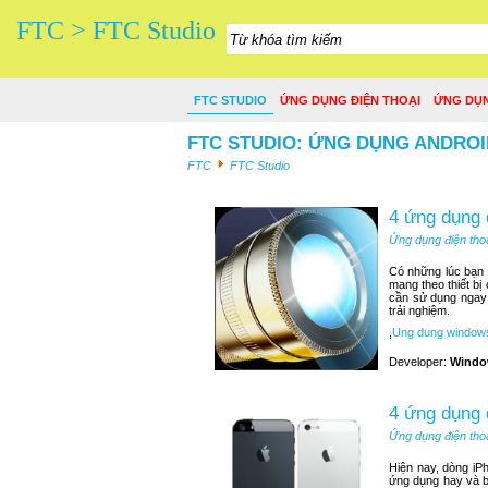
FTC > FTC Studio
FTC STUDIO
ỨNG DỤNG ĐIỆN THOẠI
ỨNG DỤ
FTC STUDIO: ỨNG DỤNG ANDROI
FTC
FTC Studio
4 ứng dụng 
Ứng dụng điện tho
Có những lúc bạn n
mang theo thiết bị
cần sử dụng ngay 
trải nghiệm.
,
Ung dung window
Developer:
Windo
4 ứng dụng 
Ứng dụng điện tho
Hiện nay, dòng iP
ứng dụng hay và b