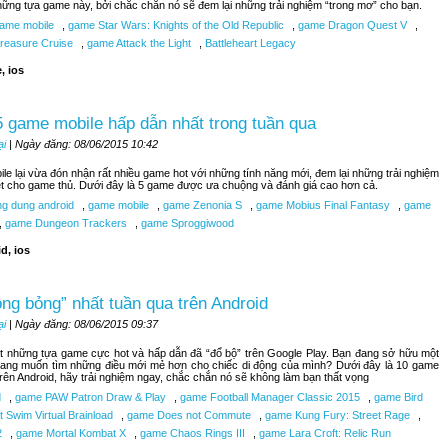
hững tựa game này, bởi chắc chắn nó sẽ đem lại những trải nghiệm “trong mơ” cho bạn.
ame mobile
,
game Star Wars: Knights of the Old Republic
,
game Dragon Quest V
,
reasure Cruise
,
game Attack the Light
,
Battleheart Legacy
, ios
 game mobile hấp dẫn nhất trong tuần qua
ại
| Ngày đăng: 08/06/2015 10:42
le lại vừa đón nhận rất nhiều game hot với những tính năng mới, đem lại những trải nghiệm
ệt cho game thủ. Dưới đây là 5 game được ưa chuộng và đánh giá cao hơn cả.
g dung android
,
game mobile
,
game Zenonia S
,
game Mobius Final Fantasy
,
game
,
game Dungeon Trackers
,
game Sproggiwood
d, ios
ng bỏng” nhất tuần qua trên Android
ại
| Ngày đăng: 08/06/2015 09:37
t những tựa game cực hot và hấp dẫn đã “đổ bộ” trên Google Play. Bạn đang sở hữu một
đang muốn tìm những điều mới mẻ hơn cho chiếc di động của mình? Dưới đây là 10 game
trên Android, hãy trải nghiệm ngay, chắc chắn nó sẽ không làm bạn thất vọng
d
,
game PAW Patron Draw & Play
,
game Football Manager Classic 2015
,
game Bird
 Swim Virtual Brainload
,
game Does not Commute
,
game Kung Fury: Street Rage
,
2
,
game Mortal Kombat X
,
game Chaos Rings III
,
game Lara Croft: Relic Run