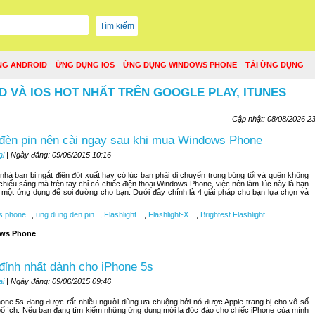
NG ANDROID
ỨNG DỤNG IOS
ỨNG DỤNG WINDOWS PHONE
TẢI ỨNG DỤNG
D VÀ IOS HOT NHẤT TRÊN GOOGLE PLAY, ITUNES
Cập nhật: 08/08/2026 2
đèn pin nên cài ngay sau khi mua Windows Phone
ại
| Ngày đăng: 09/06/2015 10:16
hà bạn bị ngắt điện đột xuất hay có lúc bạn phải di chuyển trong bóng tối và quên không
 chiếu sáng mà trên tay chỉ có chiếc điện thoại Windows Phone, việc nên làm lúc này là bạn
một ứng dụng để soi đường cho bạn. Dưới đây chính là 4 giải pháp cho bạn lựa chọn và
s phone
,
ung dung den pin
,
Flashlight
,
Flashlight-X
,
Brightest Flashlight
ws Phone
đỉnh nhất dành cho iPhone 5s
ại
| Ngày đăng: 09/06/2015 09:46
hone 5s đang được rất nhiều người dùng ưa chuộng bởi nó được Apple trang bị cho vô số
ổ ích. Nếu bạn đang tìm kiếm những ứng dụng mới lạ độc đáo cho chiếc iPhone của mình