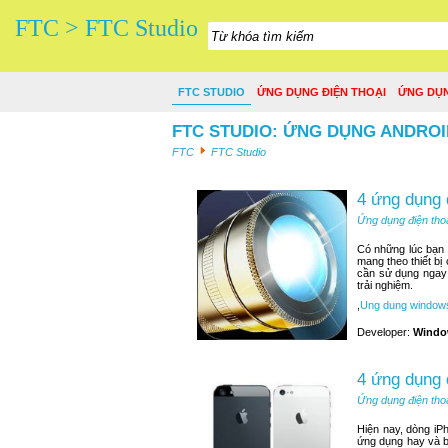
FTC > FTC Studio
FTC STUDIO
ỨNG DỤNG ĐIỆN THOẠI
ỨNG DỤ
FTC STUDIO: ỨNG DỤNG ANDROI
FTC
FTC Studio
4 ứng dụng 
Ứng dụng điện tho
Có những lúc bạn n
mang theo thiết bị
cần sử dụng ngay 
trải nghiệm.
,
Ung dung window
Developer:
Windo
4 ứng dụng 
Ứng dụng điện tho
Hiện nay, dòng iP
ứng dụng hay và b