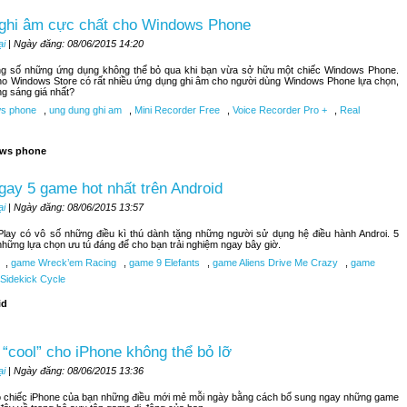
 ghi âm cực chất cho Windows Phone
ại
| Ngày đăng: 08/06/2015 14:20
ong số những ứng dụng không thể bỏ qua khi bạn vừa sở hữu một chiếc Windows Phone.
ho Windows Store có rất nhiều ứng dụng ghi âm cho người dùng Windows Phone lựa chọn,
ng sáng giá nhất?
s phone
,
ung dung ghi am
,
Mini Recorder Free
,
Voice Recorder Pro +
,
Real
ws phone
ay 5 game hot nhất trên Android
ại
| Ngày đăng: 08/06/2015 13:57
lay có vô số những điều kì thú dành tặng những người sử dụng hệ điều hành Androi. 5
những lựa chọn ưu tú đáng để cho bạn trải nghiệm ngay bây giờ.
,
game Wreck’em Racing
,
game 9 Elefants
,
game Aliens Drive Me Crazy
,
game
Sidekick Cycle
id
“cool” cho iPhone không thể bỏ lỡ
ại
| Ngày đăng: 08/06/2015 13:36
 chiếc iPhone của bạn những điều mới mẻ mỗi ngày bằng cách bổ sung ngay những game