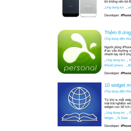
thì không nên bỏ 
,
Ung dung ios
,
un
Developer:
iPhone
Thêm 8 ứng 
Ứng dụng điện tho
Người dùng iPhone
iFan vẫn thường x
nhanh tay tải 8 ứn
,
Ung dung ios
,
H
iPixelCamera
,
Be
Developer:
iPhone
10 widget m
Ứng dụng điện tho
Từ khi ra mắt wid
mái trải nghiệm wi
widget cực bổ ích
,
Ung dung ios
,
i
Wdgts
,
N Stats
Developer:
iPhone