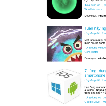
cực hấp dẫn dưới 
,
Ung dung ios
,
ga
Word Monsters
Developer:
iPhone
Tuần này n
Ứng dụng điện tho
Một tuần mới lại 
mình những game t
,
Ung dung window
Constructor
Developer:
Windo
7 ứng dụng
smartphone
Ứng dụng điện tho
Bạn đang muốn tìm 
của bạn? Nhưng bạ
trong khá nhỏ? 7 ứ
,
Ung dung ios
,
u
Google Drive
,
Me