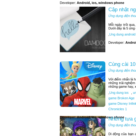
Developer:
Android, ios, windows phone
Cập nhật ng
Ứng dụng điện tho
Mỗi ngày trôi qua
Dưới đây là 5 ứng
,
Ung dung android
Developer:
Andro
Cùng cài 10
Ứng dụng điện tho
Với điểm nhấn là 
những trải nghiệm
những game hay, x
,
Ung dung ios
,
un
game Broken Age
game Disney Infini
Chronicles 1
Developer:
Android, ios, windows phone
Những tựa g
Ứng dụng điện tho
Di động của bạn 