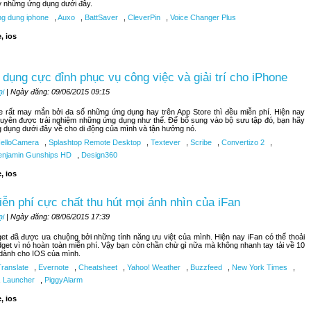
lỡ những ứng dụng dưới đây.
g dung iphone
,
Auxo
,
BattSaver
,
CleverPin
,
Voice Changer Plus
, ios
dụng cực đỉnh phục vụ công việc và giải trí cho iPhone
ại
| Ngày đăng: 09/06/2015 09:15
 rất may mắn bởi đa số những ứng dụng hay trên App Store thì đều miễn phí. Hiện nay
uyên được trải nghiệm những ứng dụng như thế. Để bổ sung vào bộ sưu tập đó, bạn hãy
g dụng dưới đây về cho di động của mình và tận hưởng nó.
elloCamera
,
Splashtop Remote Desktop
,
Textever
,
Scribe
,
Convertizo 2
,
njamin Gunships HD
,
Design360
, ios
iễn phí cực chất thu hút mọi ánh nhìn của iFan
ại
| Ngày đăng: 08/06/2015 17:39
get đã được ưa chuộng bởi những tính năng ưu việt của mình. Hiện nay iFan có thể thoải
dget vì nó hoàn toàn miễn phí. Vậy bạn còn chần chừ gì nữa mà không nhanh tay tải về 10
 dành cho IOS của mình.
Translate
,
Evernote
,
Cheatsheet
,
Yahoo! Weather
,
Buzzfeed
,
New York Times
,
,
Launcher
,
PiggyAlarm
, ios