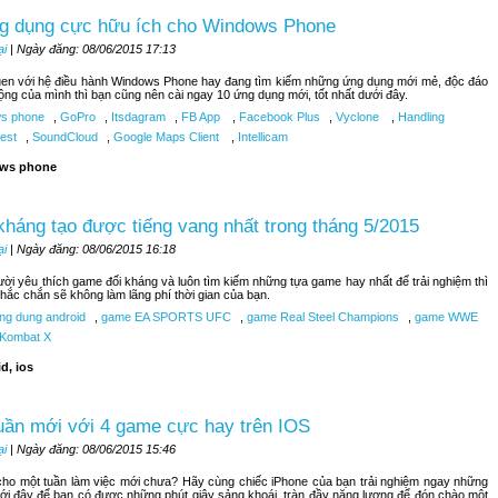
g dụng cực hữu ích cho Windows Phone
ại
| Ngày đăng: 08/06/2015 17:13
uen với hệ điều hành Windows Phone hay đang tìm kiếm những ứng dụng mới mẻ, độc đáo
ộng của mình thì bạn cũng nên cài ngay 10 ứng dụng mới, tốt nhất dưới đây.
s phone
,
GoPro
,
Itsdagram
,
FB App
,
Facebook Plus
,
Vyclone
,
Handling
est
,
SoundCloud
,
Google Maps Client
,
Intellicam
ws phone
kháng tạo được tiếng vang nhất trong tháng 5/2015
ại
| Ngày đăng: 08/06/2015 16:18
ời yêu thích game đối kháng và luôn tìm kiếm những tựa game hay nhất để trải nghiệm thì
hắc chắn sẽ không làm lãng phí thời gian của bạn.
ng dung android
,
game EA SPORTS UFC
,
game Real Steel Champions
,
game WWE
 Kombat X
d, ios
uần mới với 4 game cực hay trên IOS
ại
| Ngày đăng: 08/06/2015 15:46
ho một tuần làm việc mới chưa? Hãy cùng chiếc iPhone của bạn trải nghiệm ngay những
ới đây để bạn có được những phút giây sảng khoái, tràn đầy năng lượng để đón chào một