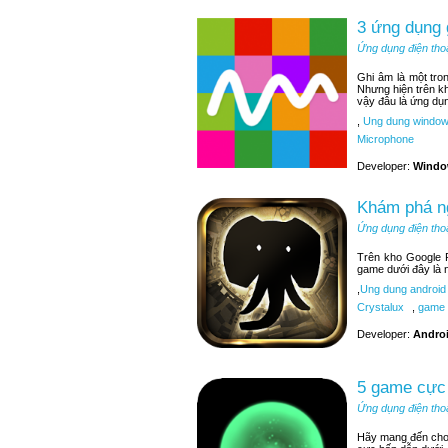
3 ứng dụng
Ứng dụng điện tho
Ghi âm là một tr
Nhưng hiện trên k
vậy đâu là ứng dụ
,
Ung dung window
Microphone
Developer:
Windo
Khám phá ng
Ứng dụng điện tho
Trên kho Google P
game dưới đây là 
,
Ung dung android
Crystalux
,
game 
Developer:
Andro
5 game cực 
Ứng dụng điện tho
Hãy mang đến cho