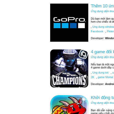
Thêm 10 ứn
Ứng dụng điện tho
Dù bạn mới làm q
hơn cho chiếc di đ
,
Ung dung window
Facebook
,
Pinter
Developer:
Windo
4 game đối 
Ứng dụng điện tho
Nếu bạn là một ngư
4 game dưới đây c
,
Ung dung ios
,
u
2K
,
game Mortal
Developer:
Androi
Khởi động t
Ứng dụng điện tho
Bạn đã sẵn sàng c
game siêu chất dư