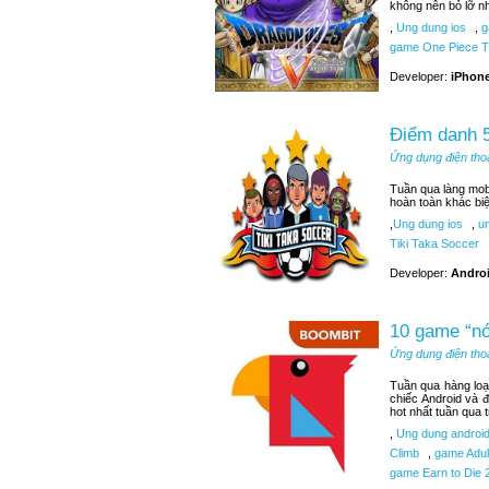
không nên bỏ lỡ n
,
Ung dung ios
,
g
game One Piece T
Developer:
iPhone
Điểm danh 5
Ứng dụng điện tho
Tuần qua làng mobi
hoàn toàn khác bi
,
Ung dung ios
,
un
Tiki Taka Soccer
Developer:
Androi
10 game “nó
Ứng dụng điện tho
Tuần qua hàng loạ
chiếc Android và 
hot nhất tuần qua 
,
Ung dung androi
Climb
,
game Adult
game Earn to Die 