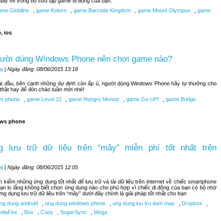
đây về trong bộ sưu tập game di động của bạn.
me Globlins
,
game Kotoro
,
game Barcode Kingdom
,
game Mount Olympus
,
game
, ios
gười dùng Windows Phone nên chơi game nào?
ại
| Ngày đăng: 08/06/2015 13:18
bắt đầu, bên cạnh những dự định còn ấp ủ, người dùng Windows Phone hãy tự thưởng cho
hật hay để đón chào tuần mới nhé!
s phone
,
game Level 22
,
game Hungry Monstr
,
game Go UP!
,
game Bridge
ws phone
 lưu trữ dữ liệu trên “mây” miễn phí tốt nhất trên
ại
| Ngày đăng: 08/06/2015 12:05
kiếm những ứng dụng tốt nhất để lưu trữ và tải dữ liệu trên internet về chiếc smartphone
n lo lắng không biết chọn ứng dụng nào cho phù hợp vì chiếc di động của bạn có bộ nhớ
ng dụng lưu trữ dữ liệu trên “mây” dưới đây chính là giải pháp tốt nhất cho bạn
ng dung android
,
ung dung windows phone
,
ung dung luu tru dam may
,
Dropbox
,
diaFire
,
Box
,
Copy
,
SugarSync
,
Mega