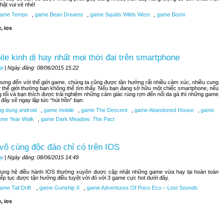
hật vui vẻ nhé!
ame Tempo
,
game Bean Dreams
,
game Squids Wilds West
,
game Boshi
, ios
le kinh dị hay nhất mọi thời đại trên smartphone
ại
| Ngày đăng: 08/06/2015 15:22
nhưng đến với thế giới game, chúng ta cũng được tận hưởng rất nhiều cảm xúc, nhiều cung
 thế giới thường bạn không thể tìm thấy. Nếu bạn đang sở hữu một chiếc smartphone, nếu
 tối và bạn thích được trải nghiệm những cảm giác rùng rợn đến nổi da gà thì những game
i đây sẽ ngay lập tức “hút hồn” bạn.
g dung android
,
game mobile
,
game The Descent
,
game Abandoned House
,
game
me Year Walk
,
game Dark Meadow: The Pact
vô cùng độc đáo chỉ có trên IOS
ại
| Ngày đăng: 08/06/2015 14:49
ụng hệ điều hành IOS thường xuyên được cập nhật những game vừa hay lại hoàn toàn
tiếp tục được tận hưởng điều tuyệt vời đó với 3 game cực hot dưới đây.
me Tail Drift
,
game Gunship X
,
game Adventures Of Poco Eco – Lost Sounds
, ios