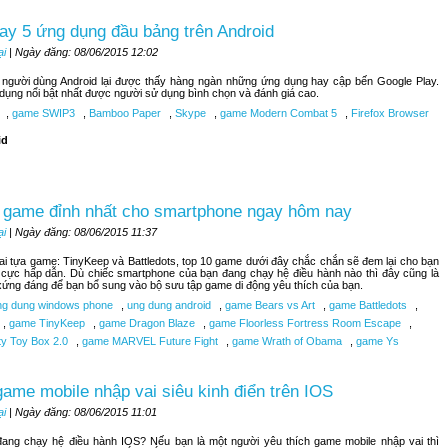
ay 5 ứng dụng đầu bảng trên Android
ại
| Ngày đăng: 08/06/2015 12:02
, người dùng Android lại được thấy hàng ngàn những ứng dụng hay cập bến Google Play.
 dụng nổi bật nhất được người sử dụng bình chọn và đánh giá cao.
,
game SWIP3
,
Bamboo Paper
,
Skype
,
game Modern Combat 5
,
Firefox Browser
id
 game đỉnh nhất cho smartphone ngay hôm nay
ại
| Ngày đăng: 08/06/2015 11:37
hai tựa game: TinyKeep và Battledots, top 10 game dưới đây chắc chắn sẽ đem lại cho bạn
 cực hấp dẫn. Dù chiếc smartphone của bạn đang chạy hệ điều hành nào thì đây cũng là
ứng đáng để bạn bổ sung vào bộ sưu tập game di động yêu thích của bạn.
g dung windows phone
,
ung dung android
,
game Bears vs Art
,
game Battledots
,
,
game TinyKeep
,
game Dragon Blaze
,
game Floorless Fortress Room Escape
,
ty Toy Box 2.0
,
game MARVEL Future Fight
,
game Wrath of Obama
,
game Ys
ame mobile nhập vai siêu kinh điển trên IOS
ại
| Ngày đăng: 08/06/2015 11:01
đang chạy hệ điều hành IOS? Nếu bạn là một người yêu thích game mobile nhập vai thì