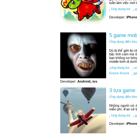
tuần làm việc mới t
,
Ung dung ios
,
g
Developer:
iPhone
5 game mobi
Ứng dụng điện tho
Dù là thế giới ảo 
bậc tình cảm mà ở
bạn không sợ bóng
mobile kinh dị dướ
,
Ung dung ios
,
un
Knock-Knock
,
ga
Developer:
Android, ios
3 tựa game 
Ứng dụng điện tho
Những người sử d
miễn phí. iFan sẽ 
,
Ung dung ios
,
ga
Developer:
iPhone