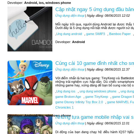
Developer:
Android, ios, windows phone
Cập nhật ngay 5 ứng dụng đầu bảng
Ứng dụng điện thoại
| Ngày đăng: 08/06/2015 12:02
Mỗi ngày trôi qua, người dùng Android lại được thấ
Dưới đây là 5 ứng dụng nổi bật nhất được người sử d
,
Ung dung android
,
game SWIP3
,
Bamboo Paper
,
Developer:
Android
Cùng cài 10 game đỉnh nhất cho s
Ứng dụng điện thoại
| Ngày đăng: 08/06/2015 11:37
Với điểm nhấn là hai tựa game: TinyKeep và Battledo
những trải nghiệm cực hấp dẫn. Dù chiếc smartphone
những game hay, xứng đáng để bạn bổ sung vào bộ sư
,
Ung dung ios
,
ung dung windows phone
,
ung dung
game Broken Age
,
game TinyKeep
,
game Dragon B
game Disney Infinity Toy Box 2.0
,
game MARVEL Futu
Chronicles 1
Developer:
Android, ios, windows phone
Những tựa game mobile nhập vai si
Ứng dụng điện thoại
| Ngày đăng: 08/06/2015 11:01
Di động của bạn đang chạy hệ điều hành IOS? Nếu b