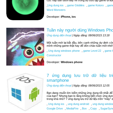
cực hấp dẫn dưới đây về trong bộ sưu tập game di độ
,
Ung dung ios
,
game Globlins
,
game Kotoro
,
game
Word Monsters
Developer:
iPhone, ios
Tuần này người dùng Windows Pho
Ứng dụng điện thoại
| Ngày đăng: 08/06/2015 13:18
Một tuần mới lại bắt đầu, bên cạnh những dự định c
mình những game thật hay để đón chào tuần mới nhé!
,
Ung dung windows phone
,
game Level 22
,
game H
Constructor
Developer:
Windows phone
7 ứng dụng lưu trữ dữ liệu tr
smartphone
Ứng dụng điện thoại
| Ngày đăng: 08/06/2015 12:05
Bạn đang muốn tìm kiếm những ứng dụng tốt nhất để lư
của bạn? Nhưng bạn lo lắng không biết chọn ứng dụn
trong khá nhỏ? 7 ứng dụng lưu trữ dữ liệu trên “mây” d
,
Ung dung ios
,
ung dung android
,
ung dung windo
Google Drive
,
MediaFire
,
Box
,
Copy
,
SugarSyn