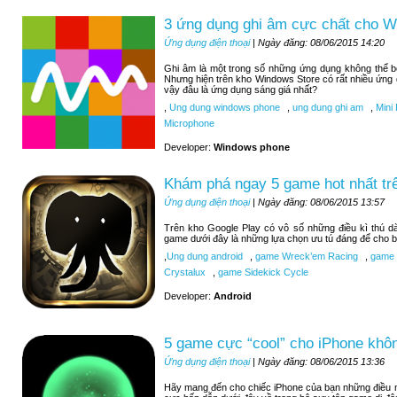
3 ứng dụng ghi âm cực chất cho 
Ứng dụng điện thoại
| Ngày đăng: 08/06/2015 14:20
Ghi âm là một trong số những ứng dụng không thể 
Nhưng hiện trên kho Windows Store có rất nhiều ứng
vậy đâu là ứng dụng sáng giá nhất?
,
Ung dung windows phone
,
ung dung ghi am
,
Mini 
Microphone
Developer:
Windows phone
Khám phá ngay 5 game hot nhất tr
Ứng dụng điện thoại
| Ngày đăng: 08/06/2015 13:57
Trên kho Google Play có vô số những điều kì thú d
game dưới đây là những lựa chọn ưu tú đáng để cho b
,
Ung dung android
,
game Wreck’em Racing
,
game 9
Crystalux
,
game Sidekick Cycle
Developer:
Android
5 game cực “cool” cho iPhone khôn
Ứng dụng điện thoại
| Ngày đăng: 08/06/2015 13:36
Hãy mang đến cho chiếc iPhone của bạn những điều