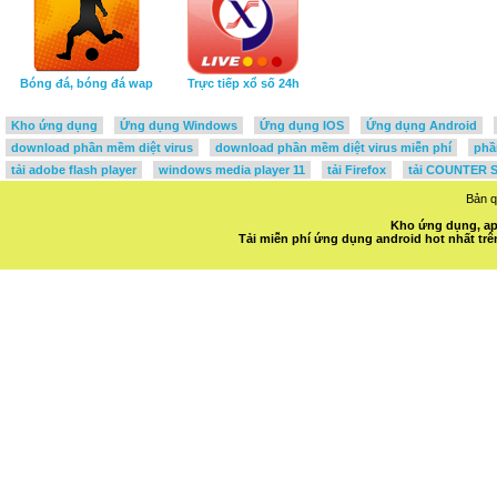
Bóng đá, bóng đá wap
Trực tiếp xổ số 24h
Kho ứng dụng
Ứng dụng Windows
Ứng dụng IOS
Ứng dụng Android
download phần mềm diệt virus
download phần mềm diệt virus miễn phí
phầ
tải adobe flash player
windows media player 11
tải Firefox
tải COUNTER S
Bản 
Kho ứng dụng, ap
Tải miễn phí ứng dụng android hot nhất t