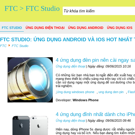
FTC > FTC Studio
FTC STUDIO
ỨNG DỤNG ĐIỆN THOẠI
ỨNG DỤNG ANDROID
ỨNG DỤNG IOS
FTC STUDIO: ỨNG DỤNG ANDROID VÀ IOS HOT NHẤT 
FTC
FTC Studio
4 ứng dụng đèn pin nên cài ngay 
Ứng dụng điện thoại
| Ngày đăng: 09/06/2015 10:16
Có những lúc bạn nhà bạn bị ngắt điện đột xuất hay c
mang theo thiết bị chiếu sáng mà trên tay chỉ có chiế
cần sử dụng ngay một ứng dụng để soi đường cho bạn
trải nghiệm.
,
Ung dung windows phone
,
ung dung den pin
,
Flash
Developer:
Windows Phone
4 ứng dụng đỉnh nhất dành cho iPh
Ứng dụng điện thoại
| Ngày đăng: 09/06/2015 09:46
Hiện nay, dòng iPhone 5s đang được rất nhiều người
ứng dụng hay và bổ ích. Nếu bạn đang tìm kiếm nhữn