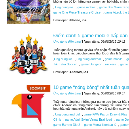
không nên bỏ lỡ những tựa game này, bởi chắc chắn n
,
Ung dung ios
,
game mobile
,
game Star Wars: Knigh
game One Piece Treasure Cruise
,
game Attack the L
Developer:
iPhone, ios
Điểm danh 5 game mobile hấp dẫn 
Ứng dụng điện thoại
| Ngày đăng: 08/06/2015 10:42
Tuần qua làng mobile lại vừa đón nhận rất nhiều game 
hoàn toàn khác biệt cho game thủ. Dưới đây là 5 gam
,
Ung dung ios
,
ung dung android
,
game mobile
,
ga
Tiki Taka Soccer
,
game Dungeon Trackers
,
game 
Developer:
Android, ios
10 game “nóng bỏng” nhất tuần qua
Ứng dụng điện thoại
| Ngày đăng: 08/06/2015 09:37
Tuần qua hàng loạt những tựa game cực hot và hấp d
chiếc Android và đang muốn tìm những điều mới mẻ 
hot nhất tuần qua trên Android, hãy trải nghiệm ngay,
,
Ung dung android
,
game PAW Patron Draw & Play
Climb
,
game Adult Swim Virtual Brainload
,
game Do
game Earn to Die 2
,
game Mortal Kombat X
,
game C