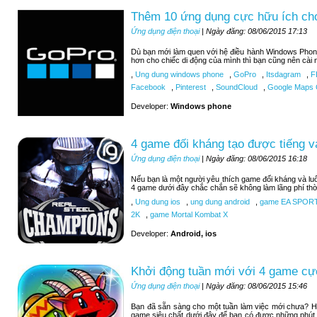
Thêm 10 ứng dụng cực hữu ích c
Ứng dụng điện thoại
| Ngày đăng: 08/06/2015 17:13
Dù bạn mới làm quen với hệ điều hành Windows Phon
hơn cho chiếc di động của mình thì bạn cũng nên cài 
,
Ung dung windows phone
,
GoPro
,
Itsdagram
,
F
Facebook
,
Pinterest
,
SoundCloud
,
Google Maps C
Developer:
Windows phone
4 game đối kháng tạo được tiếng v
Ứng dụng điện thoại
| Ngày đăng: 08/06/2015 16:18
Nếu bạn là một người yêu thích game đối kháng và luô
4 game dưới đây chắc chắn sẽ không làm lãng phí thờ
,
Ung dung ios
,
ung dung android
,
game EA SPOR
2K
,
game Mortal Kombat X
Developer:
Android, ios
Khởi động tuần mới với 4 game cự
Ứng dụng điện thoại
| Ngày đăng: 08/06/2015 15:46
Bạn đã sẵn sàng cho một tuần làm việc mới chưa? H
game siêu chất dưới đây để bạn có được những phút 