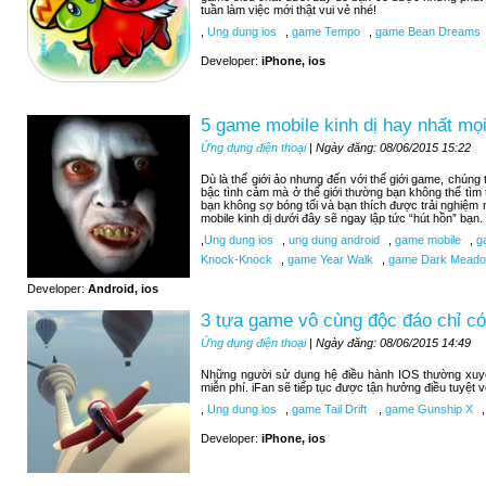
tuần làm việc mới thật vui vẻ nhé!
,
Ung dung ios
,
game Tempo
,
game Bean Dreams
Developer:
iPhone, ios
5 game mobile kinh dị hay nhất mọi
Ứng dụng điện thoại
| Ngày đăng: 08/06/2015 15:22
Dù là thế giới ảo nhưng đến với thế giới game, chúng
bậc tình cảm mà ở thế giới thường bạn không thể tìm
bạn không sợ bóng tối và bạn thích được trải nghiệm
mobile kinh dị dưới đây sẽ ngay lập tức “hút hồn” bạn.
,
Ung dung ios
,
ung dung android
,
game mobile
,
ga
Knock-Knock
,
game Year Walk
,
game Dark Meadow
Developer:
Android, ios
3 tựa game vô cùng độc đáo chỉ có
Ứng dụng điện thoại
| Ngày đăng: 08/06/2015 14:49
Những người sử dụng hệ điều hành IOS thường xuy
miễn phí. iFan sẽ tiếp tục được tận hưởng điều tuyệt 
,
Ung dung ios
,
game Tail Drift
,
game Gunship X
,
Developer:
iPhone, ios