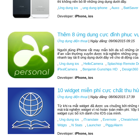
thì không nên bỏ lỡ những ứng dụng dưới đây.
,
Ung dung ios
,
ung dung iphone
,
Auxo
,
BattSaver
Developer:
iPhone, ios
Thêm 8 ứng dụng cực đỉnh phục vụ 
Ứng dụng điện thoại
| Ngày đăng: 09/06/2015 09:15
Người dùng iPhone rất may mắn bởi đa số những ứng
iFan vẫn thường xuyên được trải nghiệm những ứng 
nhanh tay tải 8 ứng dụng dưới đây về cho di động của
,
Ung dung ios
,
HelloCamera
,
Splashtop Remote D
iPixelCamera
,
Benjamin Gunships HD
,
Design360
Developer:
iPhone, ios
10 widget miễn phí cực chất thu hú
Ứng dụng điện thoại
| Ngày đăng: 08/06/2015 17:39
Từ khi ra mắt widget đã được ưa chuộng bởi những tí
mái trải nghiệm widget vì nó hoàn toàn miễn phí. Vậy
widget cực bổ ích dành cho IOS của mình.
,
Ung dung ios
,
iTranslate
,
Evernote
,
Cheatsheet
Wdgts
,
N Stats
,
Launcher
,
PiggyAlarm
Developer:
iPhone, ios