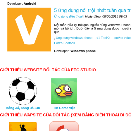
Developer:
Android
5 ứng dụng nổi trội nhất tuần qua
Ứng dụng điện thoại
| Ngày đăng: 08/06/2015 09:03
Một tuần nữa lại trôi qua, người dùng Windows Phone
mới và bổ ích. Dưới đây là 5 ứng dụng được người 
qua.
,
Ung dung windows phone
,
#1 ToolKit
,
ooVoo video
Forza Football
Developer:
Windows phone
GIỚI THIỆU WEBSITE ĐỐI TÁC CỦA FTC STUDIO
Bóng đá, bóng đá 24h
Tin Game Việt
GIỚI THIỆU WAPSITE CỦA ĐỐI TÁC (XEM BẰNG ĐIỆN THOẠI DI Đ