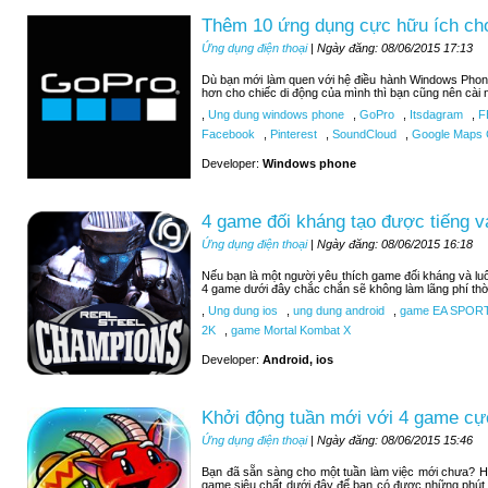
Thêm 10 ứng dụng cực hữu ích c
Ứng dụng điện thoại
| Ngày đăng: 08/06/2015 17:13
Dù bạn mới làm quen với hệ điều hành Windows Phon
hơn cho chiếc di động của mình thì bạn cũng nên cài 
,
Ung dung windows phone
,
GoPro
,
Itsdagram
,
F
Facebook
,
Pinterest
,
SoundCloud
,
Google Maps C
Developer:
Windows phone
4 game đối kháng tạo được tiếng v
Ứng dụng điện thoại
| Ngày đăng: 08/06/2015 16:18
Nếu bạn là một người yêu thích game đối kháng và luô
4 game dưới đây chắc chắn sẽ không làm lãng phí thờ
,
Ung dung ios
,
ung dung android
,
game EA SPOR
2K
,
game Mortal Kombat X
Developer:
Android, ios
Khởi động tuần mới với 4 game cự
Ứng dụng điện thoại
| Ngày đăng: 08/06/2015 15:46
Bạn đã sẵn sàng cho một tuần làm việc mới chưa? H
game siêu chất dưới đây để bạn có được những phút 