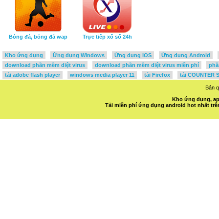
Bóng đá, bóng đá wap
Trực tiếp xổ số 24h
Kho ứng dụng
Ứng dụng Windows
Ứng dụng IOS
Ứng dụng Android
download phần mềm diệt virus
download phần mềm diệt virus miễn phí
phầ
tải adobe flash player
windows media player 11
tải Firefox
tải COUNTER S
Bản 
Kho ứng dụng, ap
Tải miễn phí ứng dụng android hot nhất t