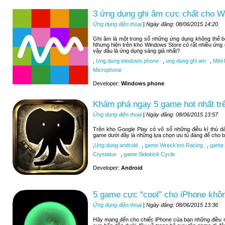
3 ứng dụng ghi âm cực chất cho 
Ứng dụng điện thoại
| Ngày đăng: 08/06/2015 14:20
Ghi âm là một trong số những ứng dụng không thể 
Nhưng hiện trên kho Windows Store có rất nhiều ứng
vậy đâu là ứng dụng sáng giá nhất?
,
Ung dung windows phone
,
ung dung ghi am
,
Mini 
Microphone
Developer:
Windows phone
Khám phá ngay 5 game hot nhất tr
Ứng dụng điện thoại
| Ngày đăng: 08/06/2015 13:57
Trên kho Google Play có vô số những điều kì thú d
game dưới đây là những lựa chọn ưu tú đáng để cho b
,
Ung dung android
,
game Wreck’em Racing
,
game 9
Crystalux
,
game Sidekick Cycle
Developer:
Android
5 game cực “cool” cho iPhone khôn
Ứng dụng điện thoại
| Ngày đăng: 08/06/2015 13:36
Hãy mang đến cho chiếc iPhone của bạn những điều