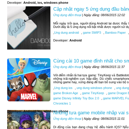
Developer:
Android, ios, windows phone
Cập nhật ngay 5 ứng dụng đầu bảng
Ứng dụng điện thoại
| Ngày đăng: 08/06/2015 12:02
Mỗi ngày trôi qua, người dùng Android lại được thấ
Dưới đây là 5 ứng dụng nổi bật nhất được người sử d
,
Ung dung android
,
game SWIP3
,
Bamboo Paper
,
Developer:
Android
Cùng cài 10 game đỉnh nhất cho s
Ứng dụng điện thoại
| Ngày đăng: 08/06/2015 11:37
Với điểm nhấn là hai tựa game: TinyKeep và Battledo
những trải nghiệm cực hấp dẫn. Dù chiếc smartphone
những game hay, xứng đáng để bạn bổ sung vào bộ sư
,
Ung dung ios
,
ung dung windows phone
,
ung dung
game Broken Age
,
game TinyKeep
,
game Dragon B
game Disney Infinity Toy Box 2.0
,
game MARVEL Futu
Chronicles 1
Developer:
Android, ios, windows phone
Những tựa game mobile nhập vai si
Ứng dụng điện thoại
| Ngày đăng: 08/06/2015 11:01
Di động của bạn đang chạy hệ điều hành IOS? Nếu b