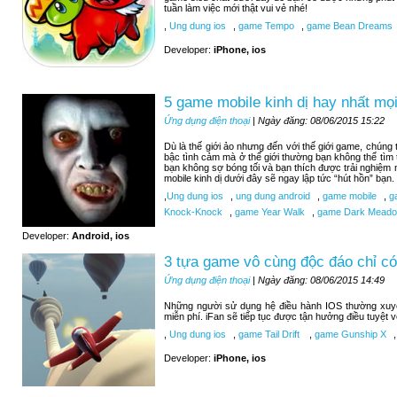
tuần làm việc mới thật vui vẻ nhé!
,
Ung dung ios
,
game Tempo
,
game Bean Dreams
Developer:
iPhone, ios
5 game mobile kinh dị hay nhất mọi
Ứng dụng điện thoại
| Ngày đăng: 08/06/2015 15:22
Dù là thế giới ảo nhưng đến với thế giới game, chúng
bậc tình cảm mà ở thế giới thường bạn không thể tìm
bạn không sợ bóng tối và bạn thích được trải nghiệm
mobile kinh dị dưới đây sẽ ngay lập tức “hút hồn” bạn.
,
Ung dung ios
,
ung dung android
,
game mobile
,
ga
Knock-Knock
,
game Year Walk
,
game Dark Meadow
Developer:
Android, ios
3 tựa game vô cùng độc đáo chỉ có
Ứng dụng điện thoại
| Ngày đăng: 08/06/2015 14:49
Những người sử dụng hệ điều hành IOS thường xuy
miễn phí. iFan sẽ tiếp tục được tận hưởng điều tuyệt 
,
Ung dung ios
,
game Tail Drift
,
game Gunship X
,
Developer:
iPhone, ios