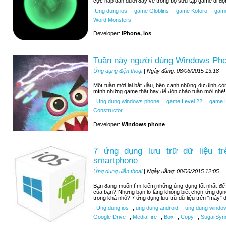
cực hấp dẫn dưới đây về trong bộ sưu tập game di độ
,
Ung dung ios
,
game Globlins
,
game Kotoro
,
game
Word Monsters
Developer:
iPhone, ios
Tuần này người dùng Windows Pho
Ứng dụng điện thoại
| Ngày đăng: 08/06/2015 13:18
Một tuần mới lại bắt đầu, bên cạnh những dự định c
mình những game thật hay để đón chào tuần mới nhé!
,
Ung dung windows phone
,
game Level 22
,
game H
Constructor
Developer:
Windows phone
7 ứng dụng lưu trữ dữ liệu tr
smartphone
Ứng dụng điện thoại
| Ngày đăng: 08/06/2015 12:05
Bạn đang muốn tìm kiếm những ứng dụng tốt nhất để lư
của bạn? Nhưng bạn lo lắng không biết chọn ứng dụn
trong khá nhỏ? 7 ứng dụng lưu trữ dữ liệu trên “mây” d
,
Ung dung ios
,
ung dung android
,
ung dung windo
Google Drive
,
MediaFire
,
Box
,
Copy
,
SugarSyn