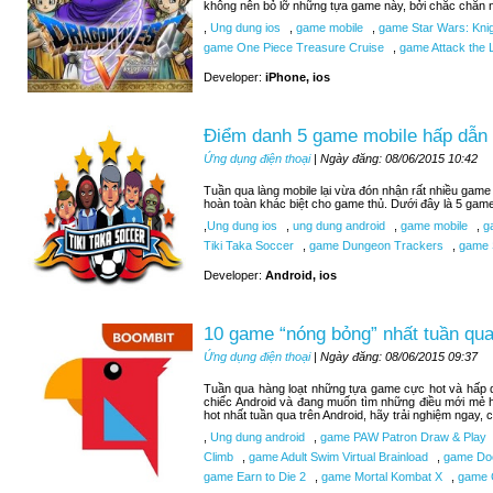
không nên bỏ lỡ những tựa game này, bởi chắc chắn n
,
Ung dung ios
,
game mobile
,
game Star Wars: Knigh
game One Piece Treasure Cruise
,
game Attack the L
Developer:
iPhone, ios
Điểm danh 5 game mobile hấp dẫn 
Ứng dụng điện thoại
| Ngày đăng: 08/06/2015 10:42
Tuần qua làng mobile lại vừa đón nhận rất nhiều game 
hoàn toàn khác biệt cho game thủ. Dưới đây là 5 gam
,
Ung dung ios
,
ung dung android
,
game mobile
,
ga
Tiki Taka Soccer
,
game Dungeon Trackers
,
game 
Developer:
Android, ios
10 game “nóng bỏng” nhất tuần qua
Ứng dụng điện thoại
| Ngày đăng: 08/06/2015 09:37
Tuần qua hàng loạt những tựa game cực hot và hấp d
chiếc Android và đang muốn tìm những điều mới mẻ 
hot nhất tuần qua trên Android, hãy trải nghiệm ngay,
,
Ung dung android
,
game PAW Patron Draw & Play
Climb
,
game Adult Swim Virtual Brainload
,
game Do
game Earn to Die 2
,
game Mortal Kombat X
,
game C