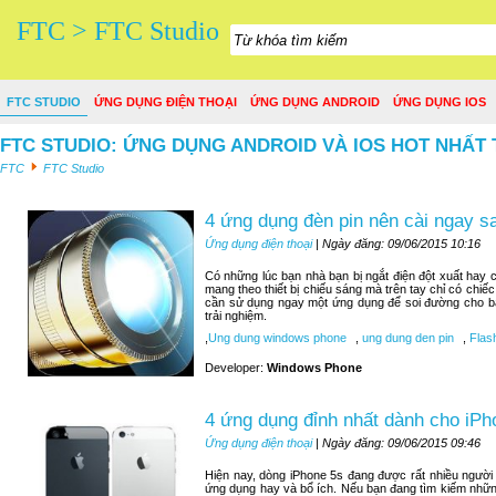
FTC > FTC Studio
FTC STUDIO
ỨNG DỤNG ĐIỆN THOẠI
ỨNG DỤNG ANDROID
ỨNG DỤNG IOS
FTC STUDIO: ỨNG DỤNG ANDROID VÀ IOS HOT NHẤT 
FTC
FTC Studio
4 ứng dụng đèn pin nên cài ngay 
Ứng dụng điện thoại
| Ngày đăng: 09/06/2015 10:16
Có những lúc bạn nhà bạn bị ngắt điện đột xuất hay c
mang theo thiết bị chiếu sáng mà trên tay chỉ có chiế
cần sử dụng ngay một ứng dụng để soi đường cho bạn
trải nghiệm.
,
Ung dung windows phone
,
ung dung den pin
,
Flash
Developer:
Windows Phone
4 ứng dụng đỉnh nhất dành cho iPh
Ứng dụng điện thoại
| Ngày đăng: 09/06/2015 09:46
Hiện nay, dòng iPhone 5s đang được rất nhiều người
ứng dụng hay và bổ ích. Nếu bạn đang tìm kiếm nhữn