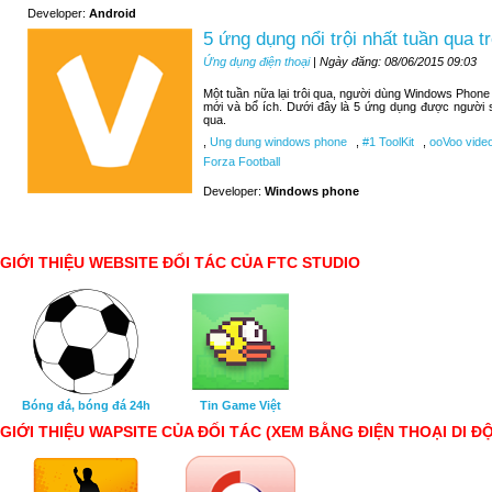
Developer:
Android
5 ứng dụng nổi trội nhất tuần qua
Ứng dụng điện thoại
| Ngày đăng: 08/06/2015 09:03
Một tuần nữa lại trôi qua, người dùng Windows Phone
mới và bổ ích. Dưới đây là 5 ứng dụng được người 
qua.
,
Ung dung windows phone
,
#1 ToolKit
,
ooVoo video
Forza Football
Developer:
Windows phone
GIỚI THIỆU WEBSITE ĐỐI TÁC CỦA FTC STUDIO
Bóng đá, bóng đá 24h
Tin Game Việt
GIỚI THIỆU WAPSITE CỦA ĐỐI TÁC (XEM BẰNG ĐIỆN THOẠI DI Đ