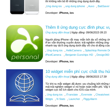
thì không nên bỏ lỡ những ứng dụng dưới đây.
,
Ung dung ios
,
ung dung iphone
,
Auxo
,
BattSaver
Developer:
iPhone, ios
Thêm 8 ứng dụng cực đỉnh phục vụ 
Ứng dụng điện thoại
| Ngày đăng: 09/06/2015 09:15
Người dùng iPhone rất may mắn bởi đa số những ứng
iFan vẫn thường xuyên được trải nghiệm những ứng 
nhanh tay tải 8 ứng dụng dưới đây về cho di động của
,
Ung dung ios
,
HelloCamera
,
Splashtop Remote D
iPixelCamera
,
Benjamin Gunships HD
,
Design360
Developer:
iPhone, ios
10 widget miễn phí cực chất thu hú
Ứng dụng điện thoại
| Ngày đăng: 08/06/2015 17:39
Từ khi ra mắt widget đã được ưa chuộng bởi những tí
mái trải nghiệm widget vì nó hoàn toàn miễn phí. Vậy
widget cực bổ ích dành cho IOS của mình.
,
Ung dung ios
,
iTranslate
,
Evernote
,
Cheatsheet
Wdgts
,
N Stats
,
Launcher
,
PiggyAlarm
Developer:
iPhone, ios