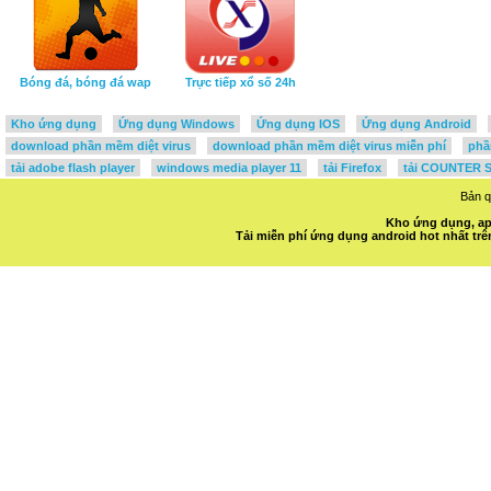
Bóng đá, bóng đá wap
Trực tiếp xổ số 24h
Kho ứng dụng
Ứng dụng Windows
Ứng dụng IOS
Ứng dụng Android
download phần mềm diệt virus
download phần mềm diệt virus miễn phí
phầ
tải adobe flash player
windows media player 11
tải Firefox
tải COUNTER S
Bản 
Kho ứng dụng, ap
Tải miễn phí ứng dụng android hot nhất t