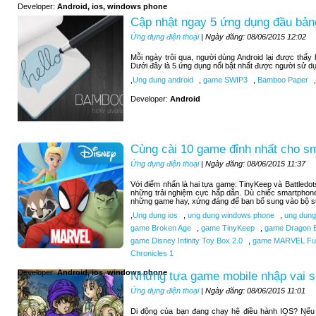
Developer:
Android, ios, windows phone
Cập nhật ngay 5 ứng dụng đầu bảng
Ứng dụng điện thoại
| Ngày đăng: 08/06/2015 12:02
Mỗi ngày trôi qua, người dùng Android lại được thấ
Dưới đây là 5 ứng dụng nổi bật nhất được người sử d
,
Ung dung android
,
game SWIP3
,
Bamboo Paper
,
Developer:
Android
Cùng cài 10 game đỉnh nhất cho s
Ứng dụng điện thoại
| Ngày đăng: 08/06/2015 11:37
Với điểm nhấn là hai tựa game: TinyKeep và Battledo
những trải nghiệm cực hấp dẫn. Dù chiếc smartphone
những game hay, xứng đáng để bạn bổ sung vào bộ sư
,
Ung dung ios
,
ung dung windows phone
,
ung dung
game Broken Age
,
game TinyKeep
,
game Dragon B
game Disney Infinity Toy Box 2.0
,
game MARVEL Futu
Chronicles 1
Developer:
Android, ios, windows phone
Những tựa game mobile nhập vai si
Ứng dụng điện thoại
| Ngày đăng: 08/06/2015 11:01
Di động của bạn đang chạy hệ điều hành IOS? Nếu b