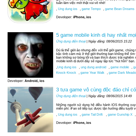
tuần làm việc mới thật vui vẻ nhé!
,
Ung dung ios
,
game Tempo
,
game Bean Dreams
Developer:
iPhone, ios
5 game mobile kinh dị hay nhất mọi
Ứng dụng điện thoại
| Ngày đăng: 08/06/2015 15:22
Dù là thế giới ảo nhưng đến với thế giới game, chúng
bậc tình cảm mà ở thế giới thường bạn không thể tìm
bạn không sợ bóng tối và bạn thích được trải nghiệm
mobile kinh dị dưới đây sẽ ngay lập tức “hút hồn” bạn.
,
Ung dung ios
,
ung dung android
,
game mobile
,
ga
Knock-Knock
,
game Year Walk
,
game Dark Meadow
Developer:
Android, ios
3 tựa game vô cùng độc đáo chỉ có
Ứng dụng điện thoại
| Ngày đăng: 08/06/2015 14:49
Những người sử dụng hệ điều hành IOS thường xuy
miễn phí. iFan sẽ tiếp tục được tận hưởng điều tuyệt 
,
Ung dung ios
,
game Tail Drift
,
game Gunship X
,
Developer:
iPhone, ios