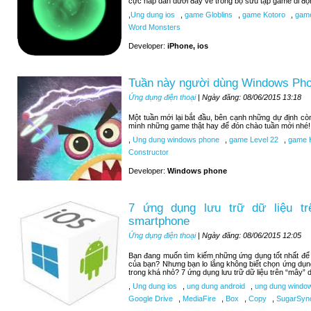
cực hấp dẫn dưới đây về trong bộ sưu tập game di độ
,
Ung dung ios
,
game Globlins
,
game Kotoro
,
game
Word Monsters
Developer:
iPhone, ios
Tuần này người dùng Windows Pho
Ứng dụng điện thoại
| Ngày đăng: 08/06/2015 13:18
Một tuần mới lại bắt đầu, bên cạnh những dự định c
mình những game thật hay để đón chào tuần mới nhé!
,
Ung dung windows phone
,
game Level 22
,
game H
Constructor
Developer:
Windows phone
7 ứng dụng lưu trữ dữ liệu tr
smartphone
Ứng dụng điện thoại
| Ngày đăng: 08/06/2015 12:05
Bạn đang muốn tìm kiếm những ứng dụng tốt nhất để lư
của bạn? Nhưng bạn lo lắng không biết chọn ứng dụn
trong khá nhỏ? 7 ứng dụng lưu trữ dữ liệu trên “mây” d
,
Ung dung ios
,
ung dung android
,
ung dung windo
Google Drive
,
MediaFire
,
Box
,
Copy
,
SugarSyn