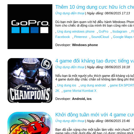
Thêm 10 ứng dụng cực hữu ích c
Ứng dụng điện thoại
| Ngày đăng: 08/06/2015 17:13
Dù bạn mới làm quen với hệ điều hành Windows Phon
hơn cho chiếc di động của mình thì bạn cũng nên cài 
,
Ung dung windows phone
,
GoPro
,
Itsdagram
,
F
Facebook
,
Pinterest
,
SoundCloud
,
Google Maps C
Developer:
Windows phone
4 game đối kháng tạo được tiếng v
Ứng dụng điện thoại
| Ngày đăng: 08/06/2015 16:18
Nếu bạn là một người yêu thích game đối kháng và luô
4 game dưới đây chắc chắn sẽ không làm lãng phí thờ
,
Ung dung ios
,
ung dung android
,
game EA SPOR
2K
,
game Mortal Kombat X
Developer:
Android, ios
Khởi động tuần mới với 4 game cự
Ứng dụng điện thoại
| Ngày đăng: 08/06/2015 15:46
Bạn đã sẵn sàng cho một tuần làm việc mới chưa? H
game siêu chất dưới đây để bạn có được những phút 