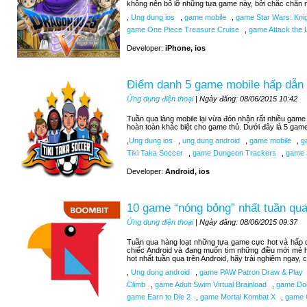
không nên bỏ lỡ những tựa game này, bởi chắc chắn n
,
Ung dung ios
,
game mobile
,
game Star Wars: Knigh
game One Piece Treasure Cruise
,
game Attack the L
Developer:
iPhone, ios
Điểm danh 5 game mobile hấp dẫn 
Ứng dụng điện thoại
| Ngày đăng: 08/06/2015 10:42
Tuần qua làng mobile lại vừa đón nhận rất nhiều game 
hoàn toàn khác biệt cho game thủ. Dưới đây là 5 gam
,
Ung dung ios
,
ung dung android
,
game mobile
,
ga
Tiki Taka Soccer
,
game Dungeon Trackers
,
game 
Developer:
Android, ios
10 game “nóng bỏng” nhất tuần qua
Ứng dụng điện thoại
| Ngày đăng: 08/06/2015 09:37
Tuần qua hàng loạt những tựa game cực hot và hấp d
chiếc Android và đang muốn tìm những điều mới mẻ 
hot nhất tuần qua trên Android, hãy trải nghiệm ngay,
,
Ung dung android
,
game PAW Patron Draw & Play
Climb
,
game Adult Swim Virtual Brainload
,
game Do
game Earn to Die 2
,
game Mortal Kombat X
,
game C