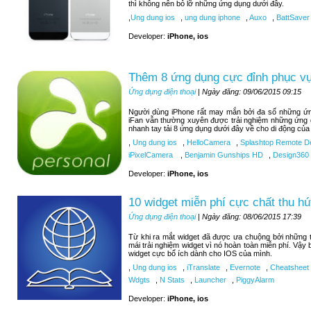
thì không nên bỏ lỡ những ứng dụng dưới đây.
,
Ung dung ios
,
ung dung iphone
,
Auxo
,
BattSaver
Developer:
iPhone, ios
Thêm 8 ứng dụng cực đỉnh phục vụ 
Ứng dụng điện thoại
| Ngày đăng: 09/06/2015 09:15
Người dùng iPhone rất may mắn bởi đa số những ứng
iFan vẫn thường xuyên được trải nghiệm những ứng 
nhanh tay tải 8 ứng dụng dưới đây về cho di động của
,
Ung dung ios
,
HelloCamera
,
Splashtop Remote D
iPixelCamera
,
Benjamin Gunships HD
,
Design360
Developer:
iPhone, ios
10 widget miễn phí cực chất thu hú
Ứng dụng điện thoại
| Ngày đăng: 08/06/2015 17:39
Từ khi ra mắt widget đã được ưa chuộng bởi những tí
mái trải nghiệm widget vì nó hoàn toàn miễn phí. Vậy
widget cực bổ ích dành cho IOS của mình.
,
Ung dung ios
,
iTranslate
,
Evernote
,
Cheatsheet
Wdgts
,
N Stats
,
Launcher
,
PiggyAlarm
Developer:
iPhone, ios