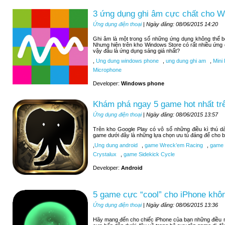
3 ứng dụng ghi âm cực chất cho 
Ứng dụng điện thoại
| Ngày đăng: 08/06/2015 14:20
Ghi âm là một trong số những ứng dụng không thể 
Nhưng hiện trên kho Windows Store có rất nhiều ứng
vậy đâu là ứng dụng sáng giá nhất?
,
Ung dung windows phone
,
ung dung ghi am
,
Mini 
Microphone
Developer:
Windows phone
Khám phá ngay 5 game hot nhất tr
Ứng dụng điện thoại
| Ngày đăng: 08/06/2015 13:57
Trên kho Google Play có vô số những điều kì thú d
game dưới đây là những lựa chọn ưu tú đáng để cho b
,
Ung dung android
,
game Wreck’em Racing
,
game 9
Crystalux
,
game Sidekick Cycle
Developer:
Android
5 game cực “cool” cho iPhone khôn
Ứng dụng điện thoại
| Ngày đăng: 08/06/2015 13:36
Hãy mang đến cho chiếc iPhone của bạn những điều