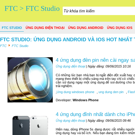
FTC > FTC Studio
FTC STUDIO
ỨNG DỤNG ĐIỆN THOẠI
ỨNG DỤNG ANDROID
ỨNG DỤNG IOS
FTC STUDIO: ỨNG DỤNG ANDROID VÀ IOS HOT NHẤT 
FTC
FTC Studio
4 ứng dụng đèn pin nên cài ngay 
Ứng dụng điện thoại
| Ngày đăng: 09/06/2015 10:16
Có những lúc bạn nhà bạn bị ngắt điện đột xuất hay c
mang theo thiết bị chiếu sáng mà trên tay chỉ có chiế
cần sử dụng ngay một ứng dụng để soi đường cho bạn
trải nghiệm.
,
Ung dung windows phone
,
ung dung den pin
,
Flash
Developer:
Windows Phone
4 ứng dụng đỉnh nhất dành cho iPh
Ứng dụng điện thoại
| Ngày đăng: 09/06/2015 09:46
Hiện nay, dòng iPhone 5s đang được rất nhiều người
ứng dụng hay và bổ ích. Nếu bạn đang tìm kiếm nhữn