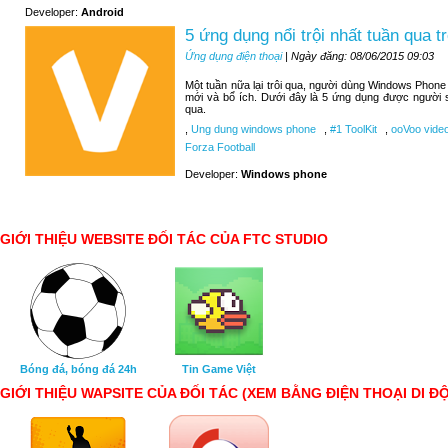
Developer:
Android
5 ứng dụng nổi trội nhất tuần qua
Ứng dụng điện thoại
| Ngày đăng: 08/06/2015 09:03
Một tuần nữa lại trôi qua, người dùng Windows Phone
mới và bổ ích. Dưới đây là 5 ứng dụng được người 
qua.
,
Ung dung windows phone
,
#1 ToolKit
,
ooVoo video
Forza Football
Developer:
Windows phone
GIỚI THIỆU WEBSITE ĐỐI TÁC CỦA FTC STUDIO
Bóng đá, bóng đá 24h
Tin Game Việt
GIỚI THIỆU WAPSITE CỦA ĐỐI TÁC (XEM BẰNG ĐIỆN THOẠI DI Đ