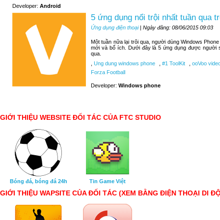
Developer:
Android
5 ứng dụng nổi trội nhất tuần qua
Ứng dụng điện thoại
| Ngày đăng: 08/06/2015 09:03
Một tuần nữa lại trôi qua, người dùng Windows Phone
mới và bổ ích. Dưới đây là 5 ứng dụng được người 
qua.
,
Ung dung windows phone
,
#1 ToolKit
,
ooVoo video
Forza Football
Developer:
Windows phone
GIỚI THIỆU WEBSITE ĐỐI TÁC CỦA FTC STUDIO
Bóng đá, bóng đá 24h
Tin Game Việt
GIỚI THIỆU WAPSITE CỦA ĐỐI TÁC (XEM BẰNG ĐIỆN THOẠI DI Đ