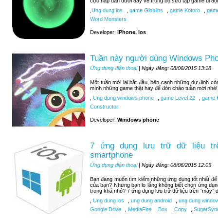
cực hấp dẫn dưới đây về trong bộ sưu tập game di độ
,
Ung dung ios
,
game Globlins
,
game Kotoro
,
game
Word Monsters
Developer:
iPhone, ios
Tuần này người dùng Windows Pho
Ứng dụng điện thoại
| Ngày đăng: 08/06/2015 13:18
Một tuần mới lại bắt đầu, bên cạnh những dự định c
mình những game thật hay để đón chào tuần mới nhé!
,
Ung dung windows phone
,
game Level 22
,
game H
Constructor
Developer:
Windows phone
7 ứng dụng lưu trữ dữ liệu tr
smartphone
Ứng dụng điện thoại
| Ngày đăng: 08/06/2015 12:05
Bạn đang muốn tìm kiếm những ứng dụng tốt nhất để lư
của bạn? Nhưng bạn lo lắng không biết chọn ứng dụn
trong khá nhỏ? 7 ứng dụng lưu trữ dữ liệu trên “mây” d
,
Ung dung ios
,
ung dung android
,
ung dung windo
Google Drive
,
MediaFire
,
Box
,
Copy
,
SugarSyn