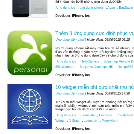
thì không nên bỏ lỡ những ứng dụng dưới đây.
,
Ung dung ios
,
ung dung iphone
,
Auxo
,
BattSaver
Developer:
iPhone, ios
Thêm 8 ứng dụng cực đỉnh phục vụ 
Ứng dụng điện thoại
| Ngày đăng: 09/06/2015 09:15
Người dùng iPhone rất may mắn bởi đa số những ứng
iFan vẫn thường xuyên được trải nghiệm những ứng 
nhanh tay tải 8 ứng dụng dưới đây về cho di động của
,
Ung dung ios
,
HelloCamera
,
Splashtop Remote D
iPixelCamera
,
Benjamin Gunships HD
,
Design360
Developer:
iPhone, ios
10 widget miễn phí cực chất thu hú
Ứng dụng điện thoại
| Ngày đăng: 08/06/2015 17:39
Từ khi ra mắt widget đã được ưa chuộng bởi những tí
mái trải nghiệm widget vì nó hoàn toàn miễn phí. Vậy
widget cực bổ ích dành cho IOS của mình.
,
Ung dung ios
,
iTranslate
,
Evernote
,
Cheatsheet
Wdgts
,
N Stats
,
Launcher
,
PiggyAlarm
Developer:
iPhone, ios