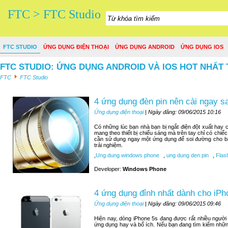
FTC > FTC Studio
FTC STUDIO
ỨNG DỤNG ĐIỆN THOẠI
ỨNG DỤNG ANDROID
ỨNG DỤNG IOS
FTC STUDIO: ỨNG DỤNG ANDROID VÀ IOS HOT NHẤT 
FTC
FTC Studio
4 ứng dụng đèn pin nên cài ngay 
Ứng dụng điện thoại
| Ngày đăng: 09/06/2015 10:16
Có những lúc bạn nhà bạn bị ngắt điện đột xuất hay c
mang theo thiết bị chiếu sáng mà trên tay chỉ có chiế
cần sử dụng ngay một ứng dụng để soi đường cho bạn
trải nghiệm.
,
Ung dung windows phone
,
ung dung den pin
,
Flash
Developer:
Windows Phone
4 ứng dụng đỉnh nhất dành cho iPh
Ứng dụng điện thoại
| Ngày đăng: 09/06/2015 09:46
Hiện nay, dòng iPhone 5s đang được rất nhiều người
ứng dụng hay và bổ ích. Nếu bạn đang tìm kiếm nhữn