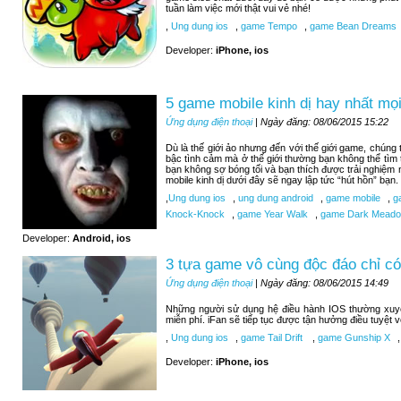
tuần làm việc mới thật vui vẻ nhé!
,
Ung dung ios
,
game Tempo
,
game Bean Dreams
Developer:
iPhone, ios
5 game mobile kinh dị hay nhất mọi
Ứng dụng điện thoại
| Ngày đăng: 08/06/2015 15:22
Dù là thế giới ảo nhưng đến với thế giới game, chúng
bậc tình cảm mà ở thế giới thường bạn không thể tìm
bạn không sợ bóng tối và bạn thích được trải nghiệm
mobile kinh dị dưới đây sẽ ngay lập tức “hút hồn” bạn.
,
Ung dung ios
,
ung dung android
,
game mobile
,
ga
Knock-Knock
,
game Year Walk
,
game Dark Meadow
Developer:
Android, ios
3 tựa game vô cùng độc đáo chỉ có
Ứng dụng điện thoại
| Ngày đăng: 08/06/2015 14:49
Những người sử dụng hệ điều hành IOS thường xuy
miễn phí. iFan sẽ tiếp tục được tận hưởng điều tuyệt 
,
Ung dung ios
,
game Tail Drift
,
game Gunship X
,
Developer:
iPhone, ios