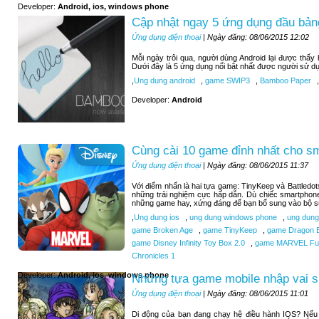
Developer:
Android, ios, windows phone
Cập nhật ngay 5 ứng dụng đầu bảng
Ứng dụng điện thoại
| Ngày đăng: 08/06/2015 12:02
Mỗi ngày trôi qua, người dùng Android lại được thấ
Dưới đây là 5 ứng dụng nổi bật nhất được người sử d
,
Ung dung android
,
game SWIP3
,
Bamboo Paper
,
Developer:
Android
Cùng cài 10 game đỉnh nhất cho s
Ứng dụng điện thoại
| Ngày đăng: 08/06/2015 11:37
Với điểm nhấn là hai tựa game: TinyKeep và Battledo
những trải nghiệm cực hấp dẫn. Dù chiếc smartphone
những game hay, xứng đáng để bạn bổ sung vào bộ sư
,
Ung dung ios
,
ung dung windows phone
,
ung dung
game Broken Age
,
game TinyKeep
,
game Dragon B
game Disney Infinity Toy Box 2.0
,
game MARVEL Futu
Chronicles 1
Developer:
Android, ios, windows phone
Những tựa game mobile nhập vai si
Ứng dụng điện thoại
| Ngày đăng: 08/06/2015 11:01
Di động của bạn đang chạy hệ điều hành IOS? Nếu b