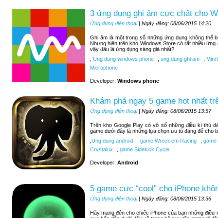
3 ứng dụng ghi âm cực chất cho 
Ứng dụng điện thoại
| Ngày đăng: 08/06/2015 14:20
Ghi âm là một trong số những ứng dụng không thể 
Nhưng hiện trên kho Windows Store có rất nhiều ứng
vậy đâu là ứng dụng sáng giá nhất?
,
Ung dung windows phone
,
ung dung ghi am
,
Mini 
Microphone
Developer:
Windows phone
Khám phá ngay 5 game hot nhất tr
Ứng dụng điện thoại
| Ngày đăng: 08/06/2015 13:57
Trên kho Google Play có vô số những điều kì thú d
game dưới đây là những lựa chọn ưu tú đáng để cho b
,
Ung dung android
,
game Wreck’em Racing
,
game 9
Crystalux
,
game Sidekick Cycle
Developer:
Android
5 game cực “cool” cho iPhone khôn
Ứng dụng điện thoại
| Ngày đăng: 08/06/2015 13:36
Hãy mang đến cho chiếc iPhone của bạn những điều