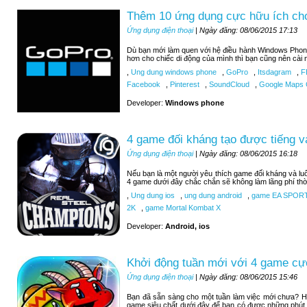
Thêm 10 ứng dụng cực hữu ích c
Ứng dụng điện thoại
| Ngày đăng: 08/06/2015 17:13
Dù bạn mới làm quen với hệ điều hành Windows Phon
hơn cho chiếc di động của mình thì bạn cũng nên cài 
,
Ung dung windows phone
,
GoPro
,
Itsdagram
,
F
Facebook
,
Pinterest
,
SoundCloud
,
Google Maps C
Developer:
Windows phone
4 game đối kháng tạo được tiếng v
Ứng dụng điện thoại
| Ngày đăng: 08/06/2015 16:18
Nếu bạn là một người yêu thích game đối kháng và luô
4 game dưới đây chắc chắn sẽ không làm lãng phí thờ
,
Ung dung ios
,
ung dung android
,
game EA SPOR
2K
,
game Mortal Kombat X
Developer:
Android, ios
Khởi động tuần mới với 4 game cự
Ứng dụng điện thoại
| Ngày đăng: 08/06/2015 15:46
Bạn đã sẵn sàng cho một tuần làm việc mới chưa? H
game siêu chất dưới đây để bạn có được những phút 