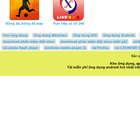
Bóng đá, bóng đá wap
Trực tiếp xổ số 24h
Kho ứng dụng
Ứng dụng Windows
Ứng dụng IOS
Ứng dụng Android
download phần mềm diệt virus
download phần mềm diệt virus miễn phí
phầ
tải adobe flash player
windows media player 11
tải Firefox
tải COUNTER S
Bản 
Kho ứng dụng, ap
Tải miễn phí ứng dụng android hot nhất t