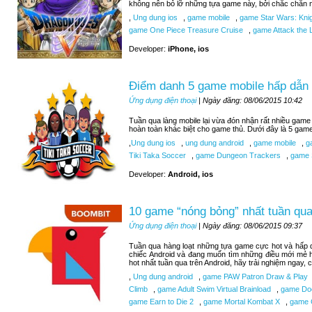
không nên bỏ lỡ những tựa game này, bởi chắc chắn n
,
Ung dung ios
,
game mobile
,
game Star Wars: Knigh
game One Piece Treasure Cruise
,
game Attack the L
Developer:
iPhone, ios
Điểm danh 5 game mobile hấp dẫn 
Ứng dụng điện thoại
| Ngày đăng: 08/06/2015 10:42
Tuần qua làng mobile lại vừa đón nhận rất nhiều game 
hoàn toàn khác biệt cho game thủ. Dưới đây là 5 gam
,
Ung dung ios
,
ung dung android
,
game mobile
,
ga
Tiki Taka Soccer
,
game Dungeon Trackers
,
game 
Developer:
Android, ios
10 game “nóng bỏng” nhất tuần qua
Ứng dụng điện thoại
| Ngày đăng: 08/06/2015 09:37
Tuần qua hàng loạt những tựa game cực hot và hấp d
chiếc Android và đang muốn tìm những điều mới mẻ 
hot nhất tuần qua trên Android, hãy trải nghiệm ngay,
,
Ung dung android
,
game PAW Patron Draw & Play
Climb
,
game Adult Swim Virtual Brainload
,
game Do
game Earn to Die 2
,
game Mortal Kombat X
,
game C