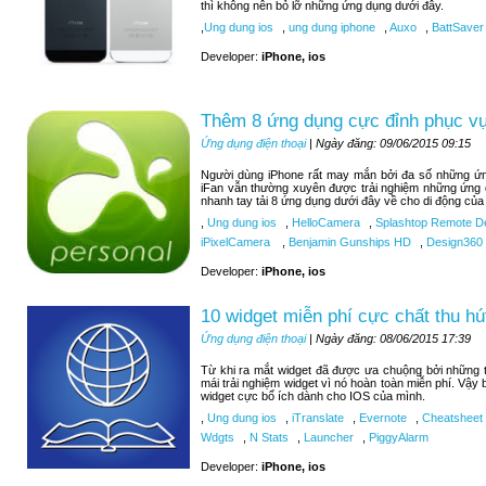
thì không nên bỏ lỡ những ứng dụng dưới đây.
,
Ung dung ios
,
ung dung iphone
,
Auxo
,
BattSaver
Developer:
iPhone, ios
Thêm 8 ứng dụng cực đỉnh phục vụ 
Ứng dụng điện thoại
| Ngày đăng: 09/06/2015 09:15
Người dùng iPhone rất may mắn bởi đa số những ứng
iFan vẫn thường xuyên được trải nghiệm những ứng 
nhanh tay tải 8 ứng dụng dưới đây về cho di động của
,
Ung dung ios
,
HelloCamera
,
Splashtop Remote D
iPixelCamera
,
Benjamin Gunships HD
,
Design360
Developer:
iPhone, ios
10 widget miễn phí cực chất thu hú
Ứng dụng điện thoại
| Ngày đăng: 08/06/2015 17:39
Từ khi ra mắt widget đã được ưa chuộng bởi những tí
mái trải nghiệm widget vì nó hoàn toàn miễn phí. Vậy
widget cực bổ ích dành cho IOS của mình.
,
Ung dung ios
,
iTranslate
,
Evernote
,
Cheatsheet
Wdgts
,
N Stats
,
Launcher
,
PiggyAlarm
Developer:
iPhone, ios