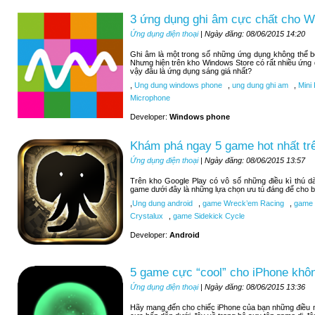
3 ứng dụng ghi âm cực chất cho 
Ứng dụng điện thoại
| Ngày đăng: 08/06/2015 14:20
Ghi âm là một trong số những ứng dụng không thể 
Nhưng hiện trên kho Windows Store có rất nhiều ứng
vậy đâu là ứng dụng sáng giá nhất?
,
Ung dung windows phone
,
ung dung ghi am
,
Mini 
Microphone
Developer:
Windows phone
Khám phá ngay 5 game hot nhất tr
Ứng dụng điện thoại
| Ngày đăng: 08/06/2015 13:57
Trên kho Google Play có vô số những điều kì thú d
game dưới đây là những lựa chọn ưu tú đáng để cho b
,
Ung dung android
,
game Wreck’em Racing
,
game 9
Crystalux
,
game Sidekick Cycle
Developer:
Android
5 game cực “cool” cho iPhone khôn
Ứng dụng điện thoại
| Ngày đăng: 08/06/2015 13:36
Hãy mang đến cho chiếc iPhone của bạn những điều