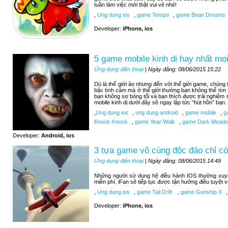
tuần làm việc mới thật vui vẻ nhé!
,
Ung dung ios
,
game Tempo
,
game Bean Dreams
Developer:
iPhone, ios
5 game mobile kinh dị hay nhất mọi
Ứng dụng điện thoại
| Ngày đăng: 08/06/2015 15:22
Dù là thế giới ảo nhưng đến với thế giới game, chúng
bậc tình cảm mà ở thế giới thường bạn không thể tìm
bạn không sợ bóng tối và bạn thích được trải nghiệm
mobile kinh dị dưới đây sẽ ngay lập tức “hút hồn” bạn.
,
Ung dung ios
,
ung dung android
,
game mobile
,
ga
Knock-Knock
,
game Year Walk
,
game Dark Meadow
Developer:
Android, ios
3 tựa game vô cùng độc đáo chỉ có
Ứng dụng điện thoại
| Ngày đăng: 08/06/2015 14:49
Những người sử dụng hệ điều hành IOS thường xuy
miễn phí. iFan sẽ tiếp tục được tận hưởng điều tuyệt 
,
Ung dung ios
,
game Tail Drift
,
game Gunship X
,
Developer:
iPhone, ios