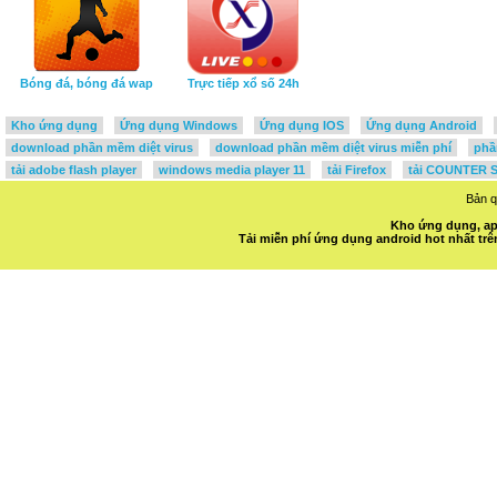
Bóng đá, bóng đá wap
Trực tiếp xổ số 24h
Kho ứng dụng
Ứng dụng Windows
Ứng dụng IOS
Ứng dụng Android
download phần mềm diệt virus
download phần mềm diệt virus miễn phí
phầ
tải adobe flash player
windows media player 11
tải Firefox
tải COUNTER S
Bản 
Kho ứng dụng, ap
Tải miễn phí ứng dụng android hot nhất t