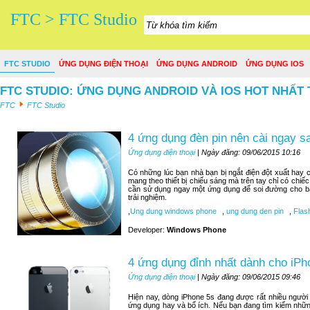
FTC > FTC Studio
FTC STUDIO
ỨNG DỤNG ĐIỆN THOẠI
ỨNG DỤNG ANDROID
ỨNG DỤNG IOS
FTC STUDIO: ỨNG DỤNG ANDROID VÀ IOS HOT NHẤT 
FTC
FTC Studio
4 ứng dụng đèn pin nên cài ngay 
Ứng dụng điện thoại
| Ngày đăng: 09/06/2015 10:16
Có những lúc bạn nhà bạn bị ngắt điện đột xuất hay c
mang theo thiết bị chiếu sáng mà trên tay chỉ có chiế
cần sử dụng ngay một ứng dụng để soi đường cho bạn
trải nghiệm.
,
Ung dung windows phone
,
ung dung den pin
,
Flash
Developer:
Windows Phone
4 ứng dụng đỉnh nhất dành cho iPh
Ứng dụng điện thoại
| Ngày đăng: 09/06/2015 09:46
Hiện nay, dòng iPhone 5s đang được rất nhiều người
ứng dụng hay và bổ ích. Nếu bạn đang tìm kiếm nhữn