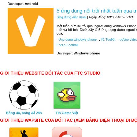
Developer:
Android
5 ứng dụng nổi trội nhất tuần qua
Ứng dụng điện thoại
| Ngày đăng: 08/06/2015 09:03
Một tuần nữa lại trôi qua, người dùng Windows Phone
mới và bổ ích. Dưới đây là 5 ứng dụng được người 
qua.
,
Ung dung windows phone
,
#1 ToolKit
,
ooVoo video
Forza Football
Developer:
Windows phone
GIỚI THIỆU WEBSITE ĐỐI TÁC CỦA FTC STUDIO
Bóng đá, bóng đá 24h
Tin Game Việt
GIỚI THIỆU WAPSITE CỦA ĐỐI TÁC (XEM BẰNG ĐIỆN THOẠI DI Đ