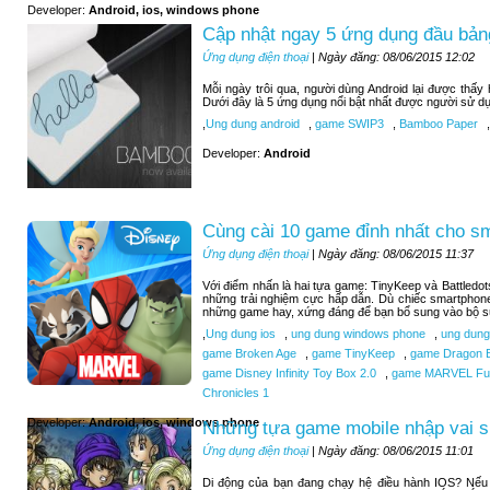
Developer:
Android, ios, windows phone
Cập nhật ngay 5 ứng dụng đầu bảng
Ứng dụng điện thoại
| Ngày đăng: 08/06/2015 12:02
Mỗi ngày trôi qua, người dùng Android lại được thấ
Dưới đây là 5 ứng dụng nổi bật nhất được người sử d
,
Ung dung android
,
game SWIP3
,
Bamboo Paper
,
Developer:
Android
Cùng cài 10 game đỉnh nhất cho s
Ứng dụng điện thoại
| Ngày đăng: 08/06/2015 11:37
Với điểm nhấn là hai tựa game: TinyKeep và Battledo
những trải nghiệm cực hấp dẫn. Dù chiếc smartphone
những game hay, xứng đáng để bạn bổ sung vào bộ sư
,
Ung dung ios
,
ung dung windows phone
,
ung dung
game Broken Age
,
game TinyKeep
,
game Dragon B
game Disney Infinity Toy Box 2.0
,
game MARVEL Futu
Chronicles 1
Developer:
Android, ios, windows phone
Những tựa game mobile nhập vai si
Ứng dụng điện thoại
| Ngày đăng: 08/06/2015 11:01
Di động của bạn đang chạy hệ điều hành IOS? Nếu b