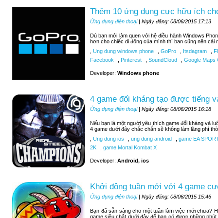
Thêm 10 ứng dụng cực hữu ích c
Ứng dụng điện thoại
| Ngày đăng: 08/06/2015 17:13
Dù bạn mới làm quen với hệ điều hành Windows Phon
hơn cho chiếc di động của mình thì bạn cũng nên cài 
,
Ung dung windows phone
,
GoPro
,
Itsdagram
,
F
Facebook
,
Pinterest
,
SoundCloud
,
Google Maps C
Developer:
Windows phone
4 game đối kháng tạo được tiếng v
Ứng dụng điện thoại
| Ngày đăng: 08/06/2015 16:18
Nếu bạn là một người yêu thích game đối kháng và luô
4 game dưới đây chắc chắn sẽ không làm lãng phí thờ
,
Ung dung ios
,
ung dung android
,
game EA SPOR
2K
,
game Mortal Kombat X
Developer:
Android, ios
Khởi động tuần mới với 4 game cự
Ứng dụng điện thoại
| Ngày đăng: 08/06/2015 15:46
Bạn đã sẵn sàng cho một tuần làm việc mới chưa? H
game siêu chất dưới đây để bạn có được những phút 