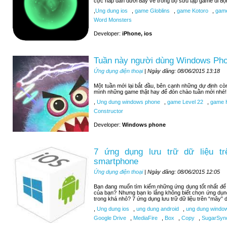
cực hấp dẫn dưới đây về trong bộ sưu tập game di độ
,
Ung dung ios
,
game Globlins
,
game Kotoro
,
game
Word Monsters
Developer:
iPhone, ios
Tuần này người dùng Windows Pho
Ứng dụng điện thoại
| Ngày đăng: 08/06/2015 13:18
Một tuần mới lại bắt đầu, bên cạnh những dự định c
mình những game thật hay để đón chào tuần mới nhé!
,
Ung dung windows phone
,
game Level 22
,
game H
Constructor
Developer:
Windows phone
7 ứng dụng lưu trữ dữ liệu tr
smartphone
Ứng dụng điện thoại
| Ngày đăng: 08/06/2015 12:05
Bạn đang muốn tìm kiếm những ứng dụng tốt nhất để lư
của bạn? Nhưng bạn lo lắng không biết chọn ứng dụn
trong khá nhỏ? 7 ứng dụng lưu trữ dữ liệu trên “mây” d
,
Ung dung ios
,
ung dung android
,
ung dung windo
Google Drive
,
MediaFire
,
Box
,
Copy
,
SugarSyn