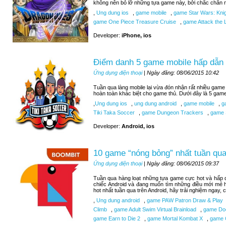
không nên bỏ lỡ những tựa game này, bởi chắc chắn n
,
Ung dung ios
,
game mobile
,
game Star Wars: Knigh
game One Piece Treasure Cruise
,
game Attack the L
Developer:
iPhone, ios
Điểm danh 5 game mobile hấp dẫn 
Ứng dụng điện thoại
| Ngày đăng: 08/06/2015 10:42
Tuần qua làng mobile lại vừa đón nhận rất nhiều game 
hoàn toàn khác biệt cho game thủ. Dưới đây là 5 gam
,
Ung dung ios
,
ung dung android
,
game mobile
,
ga
Tiki Taka Soccer
,
game Dungeon Trackers
,
game 
Developer:
Android, ios
10 game “nóng bỏng” nhất tuần qua
Ứng dụng điện thoại
| Ngày đăng: 08/06/2015 09:37
Tuần qua hàng loạt những tựa game cực hot và hấp d
chiếc Android và đang muốn tìm những điều mới mẻ 
hot nhất tuần qua trên Android, hãy trải nghiệm ngay,
,
Ung dung android
,
game PAW Patron Draw & Play
Climb
,
game Adult Swim Virtual Brainload
,
game Do
game Earn to Die 2
,
game Mortal Kombat X
,
game C