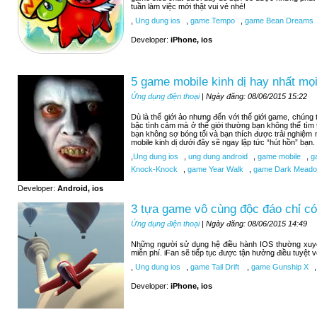
tuần làm việc mới thật vui vẻ nhé!
,
Ung dung ios
,
game Tempo
,
game Bean Dreams
Developer:
iPhone, ios
5 game mobile kinh dị hay nhất mọi
Ứng dụng điện thoại
| Ngày đăng: 08/06/2015 15:22
Dù là thế giới ảo nhưng đến với thế giới game, chúng
bậc tình cảm mà ở thế giới thường bạn không thể tìm
bạn không sợ bóng tối và bạn thích được trải nghiệm
mobile kinh dị dưới đây sẽ ngay lập tức “hút hồn” bạn.
,
Ung dung ios
,
ung dung android
,
game mobile
,
ga
Knock-Knock
,
game Year Walk
,
game Dark Meadow
Developer:
Android, ios
3 tựa game vô cùng độc đáo chỉ có
Ứng dụng điện thoại
| Ngày đăng: 08/06/2015 14:49
Những người sử dụng hệ điều hành IOS thường xuy
miễn phí. iFan sẽ tiếp tục được tận hưởng điều tuyệt 
,
Ung dung ios
,
game Tail Drift
,
game Gunship X
,
Developer:
iPhone, ios