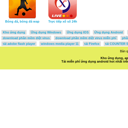
Bóng đá, bóng đá wap
Trực tiếp xổ số 24h
Kho ứng dụng
Ứng dụng Windows
Ứng dụng IOS
Ứng dụng Android
download phần mềm diệt virus
download phần mềm diệt virus miễn phí
phầ
tải adobe flash player
windows media player 11
tải Firefox
tải COUNTER S
Bản 
Kho ứng dụng, ap
Tải miễn phí ứng dụng android hot nhất t