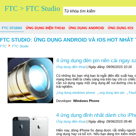
FTC > FTC Studio
FTC STUDIO
ỨNG DỤNG ĐIỆN THOẠI
ỨNG DỤNG ANDROID
ỨNG DỤNG IOS
FTC STUDIO: ỨNG DỤNG ANDROID VÀ IOS HOT NHẤT 
FTC
FTC Studio
4 ứng dụng đèn pin nên cài ngay 
Ứng dụng điện thoại
| Ngày đăng: 09/06/2015 10:16
Có những lúc bạn nhà bạn bị ngắt điện đột xuất hay c
mang theo thiết bị chiếu sáng mà trên tay chỉ có chiế
cần sử dụng ngay một ứng dụng để soi đường cho bạn
trải nghiệm.
,
Ung dung windows phone
,
ung dung den pin
,
Flash
Developer:
Windows Phone
4 ứng dụng đỉnh nhất dành cho iPh
Ứng dụng điện thoại
| Ngày đăng: 09/06/2015 09:46
Hiện nay, dòng iPhone 5s đang được rất nhiều người
ứng dụng hay và bổ ích. Nếu bạn đang tìm kiếm nhữn