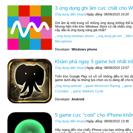
3 ứng dụng ghi âm cực chất cho 
Ứng dụng điện thoại
| Ngày đăng: 08/06/2015 14:20
Ghi âm là một trong số những ứng dụng không thể 
Nhưng hiện trên kho Windows Store có rất nhiều ứng
vậy đâu là ứng dụng sáng giá nhất?
,
Ung dung windows phone
,
ung dung ghi am
,
Mini 
Microphone
Developer:
Windows phone
Khám phá ngay 5 game hot nhất tr
Ứng dụng điện thoại
| Ngày đăng: 08/06/2015 13:57
Trên kho Google Play có vô số những điều kì thú d
game dưới đây là những lựa chọn ưu tú đáng để cho b
,
Ung dung android
,
game Wreck’em Racing
,
game 9
Crystalux
,
game Sidekick Cycle
Developer:
Android
5 game cực “cool” cho iPhone khôn
Ứng dụng điện thoại
| Ngày đăng: 08/06/2015 13:36
Hãy mang đến cho chiếc iPhone của bạn những điều