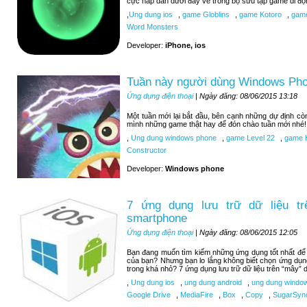
cực hấp dẫn dưới đây về trong bộ sưu tập game di độ
,
Ung dung ios
,
game Globlins
,
game Kotoro
,
game
Word Monsters
Developer:
iPhone, ios
Tuần này người dùng Windows Pho
Ứng dụng điện thoại
| Ngày đăng: 08/06/2015 13:18
Một tuần mới lại bắt đầu, bên cạnh những dự định c
mình những game thật hay để đón chào tuần mới nhé!
,
Ung dung windows phone
,
game Level 22
,
game H
Constructor
Developer:
Windows phone
7 ứng dụng lưu trữ dữ liệu tr
smartphone
Ứng dụng điện thoại
| Ngày đăng: 08/06/2015 12:05
Bạn đang muốn tìm kiếm những ứng dụng tốt nhất để lư
của bạn? Nhưng bạn lo lắng không biết chọn ứng dụn
trong khá nhỏ? 7 ứng dụng lưu trữ dữ liệu trên “mây” d
,
Ung dung ios
,
ung dung android
,
ung dung windo
Google Drive
,
MediaFire
,
Box
,
Copy
,
SugarSyn