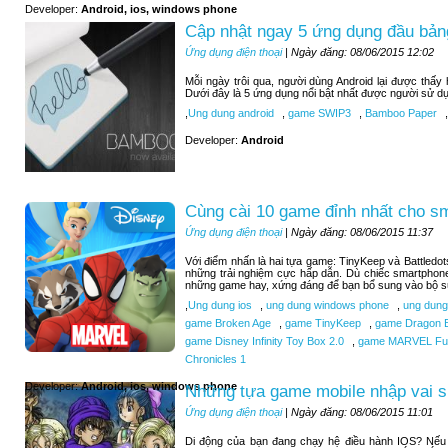
Developer:
Android, ios, windows phone
Cập nhật ngay 5 ứng dụng đầu bảng
Ứng dụng điện thoại
| Ngày đăng: 08/06/2015 12:02
Mỗi ngày trôi qua, người dùng Android lại được thấ
Dưới đây là 5 ứng dụng nổi bật nhất được người sử d
,
Ung dung android
,
game SWIP3
,
Bamboo Paper
,
Developer:
Android
Cùng cài 10 game đỉnh nhất cho s
Ứng dụng điện thoại
| Ngày đăng: 08/06/2015 11:37
Với điểm nhấn là hai tựa game: TinyKeep và Battledo
những trải nghiệm cực hấp dẫn. Dù chiếc smartphone
những game hay, xứng đáng để bạn bổ sung vào bộ sư
,
Ung dung ios
,
ung dung windows phone
,
ung dung
game Broken Age
,
game TinyKeep
,
game Dragon B
game Disney Infinity Toy Box 2.0
,
game MARVEL Futu
Chronicles 1
Developer:
Android, ios, windows phone
Những tựa game mobile nhập vai si
Ứng dụng điện thoại
| Ngày đăng: 08/06/2015 11:01
Di động của bạn đang chạy hệ điều hành IOS? Nếu b