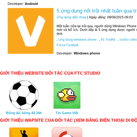
Developer:
Android
5 ứng dụng nổi trội nhất tuần qua
Ứng dụng điện thoại
| Ngày đăng: 08/06/2015 09:03
Một tuần nữa lại trôi qua, người dùng Windows Phone
mới và bổ ích. Dưới đây là 5 ứng dụng được người 
qua.
,
Ung dung windows phone
,
#1 ToolKit
,
ooVoo video
Forza Football
Developer:
Windows phone
GIỚI THIỆU WEBSITE ĐỐI TÁC CỦA FTC STUDIO
Bóng đá, bóng đá 24h
Tin Game Việt
GIỚI THIỆU WAPSITE CỦA ĐỐI TÁC (XEM BẰNG ĐIỆN THOẠI DI Đ