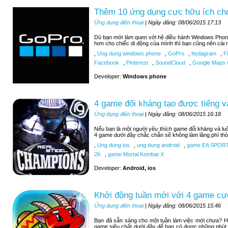
Thêm 10 ứng dụng cực hữu ích c
Ứng dụng điện thoại
| Ngày đăng: 08/06/2015 17:13
Dù bạn mới làm quen với hệ điều hành Windows Phon
hơn cho chiếc di động của mình thì bạn cũng nên cài 
,
Ung dung windows phone
,
GoPro
,
Itsdagram
,
F
Facebook
,
Pinterest
,
SoundCloud
,
Google Maps C
Developer:
Windows phone
4 game đối kháng tạo được tiếng v
Ứng dụng điện thoại
| Ngày đăng: 08/06/2015 16:18
Nếu bạn là một người yêu thích game đối kháng và luô
4 game dưới đây chắc chắn sẽ không làm lãng phí thờ
,
Ung dung ios
,
ung dung android
,
game EA SPOR
2K
,
game Mortal Kombat X
Developer:
Android, ios
Khởi động tuần mới với 4 game cự
Ứng dụng điện thoại
| Ngày đăng: 08/06/2015 15:46
Bạn đã sẵn sàng cho một tuần làm việc mới chưa? H
game siêu chất dưới đây để bạn có được những phút 