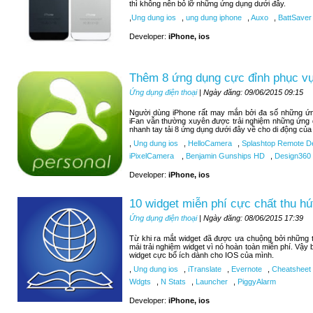
thì không nên bỏ lỡ những ứng dụng dưới đây.
,
Ung dung ios
,
ung dung iphone
,
Auxo
,
BattSaver
Developer:
iPhone, ios
Thêm 8 ứng dụng cực đỉnh phục vụ 
Ứng dụng điện thoại
| Ngày đăng: 09/06/2015 09:15
Người dùng iPhone rất may mắn bởi đa số những ứng
iFan vẫn thường xuyên được trải nghiệm những ứng 
nhanh tay tải 8 ứng dụng dưới đây về cho di động của
,
Ung dung ios
,
HelloCamera
,
Splashtop Remote D
iPixelCamera
,
Benjamin Gunships HD
,
Design360
Developer:
iPhone, ios
10 widget miễn phí cực chất thu hú
Ứng dụng điện thoại
| Ngày đăng: 08/06/2015 17:39
Từ khi ra mắt widget đã được ưa chuộng bởi những tí
mái trải nghiệm widget vì nó hoàn toàn miễn phí. Vậy
widget cực bổ ích dành cho IOS của mình.
,
Ung dung ios
,
iTranslate
,
Evernote
,
Cheatsheet
Wdgts
,
N Stats
,
Launcher
,
PiggyAlarm
Developer:
iPhone, ios