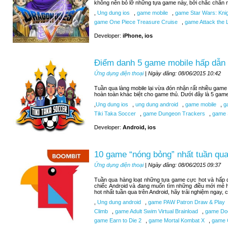
không nên bỏ lỡ những tựa game này, bởi chắc chắn n
,
Ung dung ios
,
game mobile
,
game Star Wars: Knigh
game One Piece Treasure Cruise
,
game Attack the L
Developer:
iPhone, ios
Điểm danh 5 game mobile hấp dẫn 
Ứng dụng điện thoại
| Ngày đăng: 08/06/2015 10:42
Tuần qua làng mobile lại vừa đón nhận rất nhiều game 
hoàn toàn khác biệt cho game thủ. Dưới đây là 5 gam
,
Ung dung ios
,
ung dung android
,
game mobile
,
ga
Tiki Taka Soccer
,
game Dungeon Trackers
,
game 
Developer:
Android, ios
10 game “nóng bỏng” nhất tuần qua
Ứng dụng điện thoại
| Ngày đăng: 08/06/2015 09:37
Tuần qua hàng loạt những tựa game cực hot và hấp d
chiếc Android và đang muốn tìm những điều mới mẻ 
hot nhất tuần qua trên Android, hãy trải nghiệm ngay,
,
Ung dung android
,
game PAW Patron Draw & Play
Climb
,
game Adult Swim Virtual Brainload
,
game Do
game Earn to Die 2
,
game Mortal Kombat X
,
game C