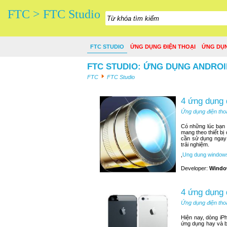
FTC > FTC Studio
FTC STUDIO
ỨNG DỤNG ĐIỆN THOẠI
ỨNG DỤ
FTC STUDIO: ỨNG DỤNG ANDROI
FTC
FTC Studio
4 ứng dụng 
Ứng dụng điện tho
Có những lúc bạn n
mang theo thiết bị
cần sử dụng ngay 
trải nghiệm.
,
Ung dung window
Developer:
Windo
4 ứng dụng 
Ứng dụng điện tho
Hiện nay, dòng iP
ứng dụng hay và b