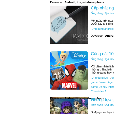
Developer:
Android, ios, windows phone
Cập nhật ng
Ứng dụng điện tho
Mỗi ngày trôi qua
Dưới đây là 5 ứng
,
Ung dung android
Developer:
Andro
Cùng cài 10
Ứng dụng điện tho
Với điểm nhấn là 
những trải nghiệm
những game hay, x
,
Ung dung ios
,
un
game Broken Age
game Disney Infini
Chronicles 1
Developer:
Android, ios, windows phone
Những tựa g
Ứng dụng điện tho
Di động của bạn 