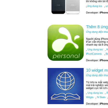
thì không nên bỏ 
,
Ung dung ios
,
un
Developer:
iPhone
Thêm 8 ứng 
Ứng dụng điện tho
Người dùng iPhone
iFan vẫn thường x
nhanh tay tải 8 ứn
,
Ung dung ios
,
H
iPixelCamera
,
Be
Developer:
iPhone
10 widget m
Ứng dụng điện tho
Từ khi ra mắt wid
mái trải nghiệm wi
widget cực bổ ích
,
Ung dung ios
,
i
Wdgts
,
N Stats
Developer:
iPhone