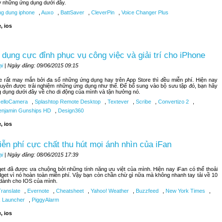
lỡ những ứng dụng dưới đây.
g dung iphone
,
Auxo
,
BattSaver
,
CleverPin
,
Voice Changer Plus
, ios
dụng cực đỉnh phục vụ công việc và giải trí cho iPhone
ại
| Ngày đăng: 09/06/2015 09:15
 rất may mắn bởi đa số những ứng dụng hay trên App Store thì đều miễn phí. Hiện nay
uyên được trải nghiệm những ứng dụng như thế. Để bổ sung vào bộ sưu tập đó, bạn hãy
g dụng dưới đây về cho di động của mình và tận hưởng nó.
elloCamera
,
Splashtop Remote Desktop
,
Textever
,
Scribe
,
Convertizo 2
,
njamin Gunships HD
,
Design360
, ios
iễn phí cực chất thu hút mọi ánh nhìn của iFan
ại
| Ngày đăng: 08/06/2015 17:39
get đã được ưa chuộng bởi những tính năng ưu việt của mình. Hiện nay iFan có thể thoải
dget vì nó hoàn toàn miễn phí. Vậy bạn còn chần chừ gì nữa mà không nhanh tay tải về 10
 dành cho IOS của mình.
Translate
,
Evernote
,
Cheatsheet
,
Yahoo! Weather
,
Buzzfeed
,
New York Times
,
,
Launcher
,
PiggyAlarm
, ios