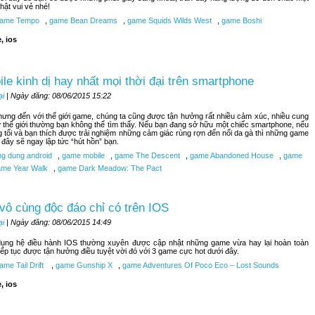
hật vui vẻ nhé!
ame Tempo
,
game Bean Dreams
,
game Squids Wilds West
,
game Boshi
, ios
le kinh dị hay nhất mọi thời đại trên smartphone
ại
| Ngày đăng: 08/06/2015 15:22
nhưng đến với thế giới game, chúng ta cũng được tận hưởng rất nhiều cảm xúc, nhiều cung
 thế giới thường bạn không thể tìm thấy. Nếu bạn đang sở hữu một chiếc smartphone, nếu
 tối và bạn thích được trải nghiệm những cảm giác rùng rợn đến nổi da gà thì những game
i đây sẽ ngay lập tức “hút hồn” bạn.
g dung android
,
game mobile
,
game The Descent
,
game Abandoned House
,
game
me Year Walk
,
game Dark Meadow: The Pact
vô cùng độc đáo chỉ có trên IOS
ại
| Ngày đăng: 08/06/2015 14:49
ụng hệ điều hành IOS thường xuyên được cập nhật những game vừa hay lại hoàn toàn
tiếp tục được tận hưởng điều tuyệt vời đó với 3 game cực hot dưới đây.
me Tail Drift
,
game Gunship X
,
game Adventures Of Poco Eco – Lost Sounds
, ios