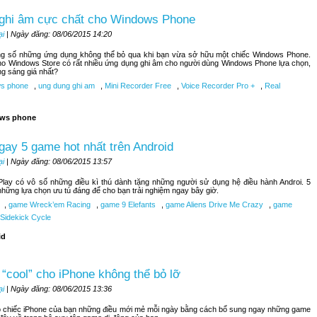
 ghi âm cực chất cho Windows Phone
ại
| Ngày đăng: 08/06/2015 14:20
ong số những ứng dụng không thể bỏ qua khi bạn vừa sở hữu một chiếc Windows Phone.
ho Windows Store có rất nhiều ứng dụng ghi âm cho người dùng Windows Phone lựa chọn,
ng sáng giá nhất?
s phone
,
ung dung ghi am
,
Mini Recorder Free
,
Voice Recorder Pro +
,
Real
ws phone
ay 5 game hot nhất trên Android
ại
| Ngày đăng: 08/06/2015 13:57
lay có vô số những điều kì thú dành tặng những người sử dụng hệ điều hành Androi. 5
những lựa chọn ưu tú đáng để cho bạn trải nghiệm ngay bây giờ.
,
game Wreck’em Racing
,
game 9 Elefants
,
game Aliens Drive Me Crazy
,
game
Sidekick Cycle
id
“cool” cho iPhone không thể bỏ lỡ
ại
| Ngày đăng: 08/06/2015 13:36
 chiếc iPhone của bạn những điều mới mẻ mỗi ngày bằng cách bổ sung ngay những game