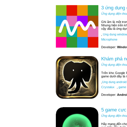
3 ứng dụng
Ứng dụng điện tho
Ghi âm là một tr
Nhưng hiện trên k
vậy đâu là ứng dụ
,
Ung dung window
Microphone
Developer:
Windo
Khám phá ng
Ứng dụng điện tho
Trên kho Google P
game dưới đây là 
,
Ung dung android
Crystalux
,
game 
Developer:
Andro
5 game cực 
Ứng dụng điện tho
Hãy mang đến cho