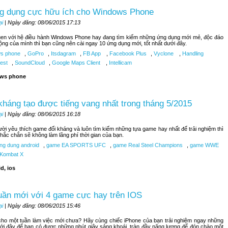
g dụng cực hữu ích cho Windows Phone
ại
| Ngày đăng: 08/06/2015 17:13
uen với hệ điều hành Windows Phone hay đang tìm kiếm những ứng dụng mới mẻ, độc đáo
ộng của mình thì bạn cũng nên cài ngay 10 ứng dụng mới, tốt nhất dưới đây.
s phone
,
GoPro
,
Itsdagram
,
FB App
,
Facebook Plus
,
Vyclone
,
Handling
est
,
SoundCloud
,
Google Maps Client
,
Intellicam
ws phone
kháng tạo được tiếng vang nhất trong tháng 5/2015
ại
| Ngày đăng: 08/06/2015 16:18
ời yêu thích game đối kháng và luôn tìm kiếm những tựa game hay nhất để trải nghiệm thì
hắc chắn sẽ không làm lãng phí thời gian của bạn.
ng dung android
,
game EA SPORTS UFC
,
game Real Steel Champions
,
game WWE
 Kombat X
d, ios
uần mới với 4 game cực hay trên IOS
ại
| Ngày đăng: 08/06/2015 15:46
ho một tuần làm việc mới chưa? Hãy cùng chiếc iPhone của bạn trải nghiệm ngay những
ới đây để bạn có được những phút giây sảng khoái, tràn đầy năng lượng để đón chào một