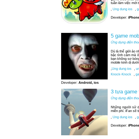
tuần làm việc mới t
,
Ung dung ios
,
g
Developer:
iPhone
5 game mobi
Ứng dụng điện tho
Dù là thế giới ảo 
bậc tình cảm mà ở
bạn không sợ bóng
mobile kinh dị dướ
,
Ung dung ios
,
un
Knock-Knock
,
ga
Developer:
Android, ios
3 tựa game 
Ứng dụng điện tho
Những người sử d
miễn phí. iFan sẽ 
,
Ung dung ios
,
ga
Developer:
iPhone