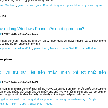
đây về trong bộ sưu tập game di động của bạn.
me Globlins
,
game Kotoro
,
game Barcode Kingdom
,
game Mount Olympus
,
game
, ios
gười dùng Windows Phone nên chơi game nào?
ại
| Ngày đăng: 08/06/2015 13:18
bắt đầu, bên cạnh những dự định còn ấp ủ, người dùng Windows Phone hãy tự thưởng cho
hật hay để đón chào tuần mới nhé!
s phone
,
game Level 22
,
game Hungry Monstr
,
game Go UP!
,
game Bridge
ws phone
 lưu trữ dữ liệu trên “mây” miễn phí tốt nhất trên
ại
| Ngày đăng: 08/06/2015 12:05
kiếm những ứng dụng tốt nhất để lưu trữ và tải dữ liệu trên internet về chiếc smartphone
n lo lắng không biết chọn ứng dụng nào cho phù hợp vì chiếc di động của bạn có bộ nhớ
ng dụng lưu trữ dữ liệu trên “mây” dưới đây chính là giải pháp tốt nhất cho bạn
ng dung android
,
ung dung windows phone
,
ung dung luu tru dam may
,
Dropbox
,
diaFire
,
Box
,
Copy
,
SugarSync
,
Mega