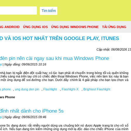
NG ANDROID
ỨNG DỤNG IOS
ỨNG DỤNG WINDOWS PHONE
TẢI ỨNG DỤNG
D VÀ IOS HOT NHẤT TRÊN GOOGLE PLAY, ITUNES
Cập nhật: 06/08/2026 1
đèn pin nên cài ngay sau khi mua Windows Phone
ại
| Ngày đăng: 09/06/2015 10:16
hà bạn bị ngắt điện đột xuất hay có lúc bạn phải di chuyển trong bóng tối và quên không
 chiếu sáng mà trên tay chỉ có chiếc điện thoại Windows Phone, việc nên làm lúc này là bạn
một ứng dụng để soi đường cho bạn. Dưới đây chính là 4 giải pháp cho bạn lựa chọn và
s phone
,
ung dung den pin
,
Flashlight
,
Flashlight-X
,
Brightest Flashlight
ws Phone
đỉnh nhất dành cho iPhone 5s
ại
| Ngày đăng: 09/06/2015 09:46
hone 5s đang được rất nhiều người dùng ưa chuộng bởi nó được Apple trang bị cho vô số
ổ ích. Nếu bạn đang tìm kiếm những ứng dụng mới lạ độc đáo cho chiếc iPhone của mình