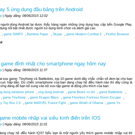
ay 5 ứng dụng đầu bảng trên Android
ại
| Ngày đăng: 08/06/2015 12:02
, người dùng Android lại được thấy hàng ngàn những ứng dụng hay cập bến Google Play.
 dụng nổi bật nhất được người sử dụng bình chọn và đánh giá cao.
,
game SWIP3
,
Bamboo Paper
,
Skype
,
game Modern Combat 5
,
Firefox Browser
id
 game đỉnh nhất cho smartphone ngay hôm nay
ại
| Ngày đăng: 08/06/2015 11:37
hai tựa game: TinyKeep và Battledots, top 10 game dưới đây chắc chắn sẽ đem lại cho bạn
 cực hấp dẫn. Dù chiếc smartphone của bạn đang chạy hệ điều hành nào thì đây cũng là
ứng đáng để bạn bổ sung vào bộ sưu tập game di động yêu thích của bạn.
g dung windows phone
,
ung dung android
,
game Bears vs Art
,
game Battledots
,
,
game TinyKeep
,
game Dragon Blaze
,
game Floorless Fortress Room Escape
,
ty Toy Box 2.0
,
game MARVEL Future Fight
,
game Wrath of Obama
,
game Ys
ame mobile nhập vai siêu kinh điển trên IOS
ại
| Ngày đăng: 08/06/2015 11:01
đang chạy hệ điều hành IOS? Nếu bạn là một người yêu thích game mobile nhập vai thì