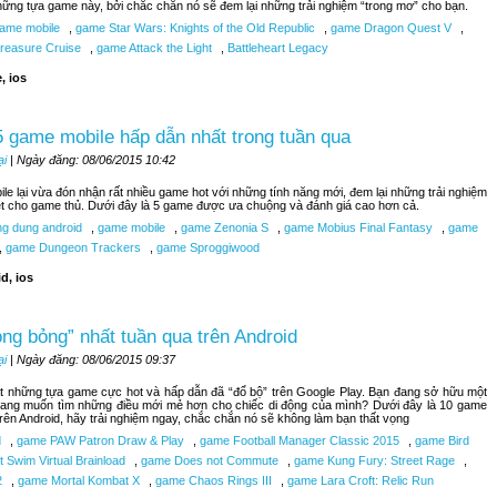
hững tựa game này, bởi chắc chắn nó sẽ đem lại những trải nghiệm “trong mơ” cho bạn.
ame mobile
,
game Star Wars: Knights of the Old Republic
,
game Dragon Quest V
,
reasure Cruise
,
game Attack the Light
,
Battleheart Legacy
, ios
 game mobile hấp dẫn nhất trong tuần qua
ại
| Ngày đăng: 08/06/2015 10:42
le lại vừa đón nhận rất nhiều game hot với những tính năng mới, đem lại những trải nghiệm
ệt cho game thủ. Dưới đây là 5 game được ưa chuộng và đánh giá cao hơn cả.
g dung android
,
game mobile
,
game Zenonia S
,
game Mobius Final Fantasy
,
game
,
game Dungeon Trackers
,
game Sproggiwood
d, ios
ng bỏng” nhất tuần qua trên Android
ại
| Ngày đăng: 08/06/2015 09:37
t những tựa game cực hot và hấp dẫn đã “đổ bộ” trên Google Play. Bạn đang sở hữu một
đang muốn tìm những điều mới mẻ hơn cho chiếc di động của mình? Dưới đây là 10 game
trên Android, hãy trải nghiệm ngay, chắc chắn nó sẽ không làm bạn thất vọng
d
,
game PAW Patron Draw & Play
,
game Football Manager Classic 2015
,
game Bird
 Swim Virtual Brainload
,
game Does not Commute
,
game Kung Fury: Street Rage
,
2
,
game Mortal Kombat X
,
game Chaos Rings III
,
game Lara Croft: Relic Run