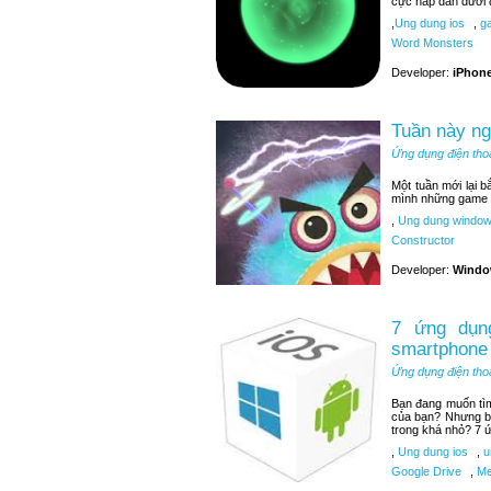
cực hấp dẫn dưới 
,
Ung dung ios
,
ga
Word Monsters
Developer:
iPhone
Tuần này n
Ứng dụng điện tho
Một tuần mới lại 
mình những game t
,
Ung dung window
Constructor
Developer:
Windo
7 ứng dụng
smartphone
Ứng dụng điện tho
Bạn đang muốn tìm 
của bạn? Nhưng bạ
trong khá nhỏ? 7 ứ
,
Ung dung ios
,
u
Google Drive
,
Me