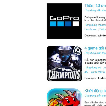
Thêm 10 ứn
Ứng dụng điện tho
Dù bạn mới làm q
hơn cho chiếc di đ
,
Ung dung window
Facebook
,
Pinter
Developer:
Windo
4 game đối 
Ứng dụng điện tho
Nếu bạn là một ngư
4 game dưới đây c
,
Ung dung ios
,
u
2K
,
game Mortal
Developer:
Androi
Khởi động t
Ứng dụng điện tho
Bạn đã sẵn sàng c
game siêu chất dư