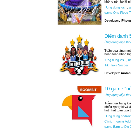
không nên bỏ lỡ n
,
Ung dung ios
,
g
game One Piece T
Developer:
iPhone
Điểm danh 5
Ứng dụng điện tho
Tuần qua làng mobi
hoàn toàn khác bi
,
Ung dung ios
,
un
Tiki Taka Soccer
Developer:
Androi
10 game “nó
Ứng dụng điện tho
Tuần qua hàng loạ
chiếc Android và 
hot nhất tuần qua 
,
Ung dung androi
Climb
,
game Adult
game Earn to Die 