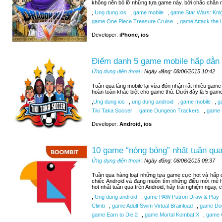
không nên bỏ lỡ những tựa game này, bởi chắc chắn n
,
Ung dung ios
,
game mobile
,
game Star Wars: Knigh
game One Piece Treasure Cruise
,
game Attack the L
Developer:
iPhone, ios
Điểm danh 5 game mobile hấp dẫn 
Ứng dụng điện thoại
| Ngày đăng: 08/06/2015 10:42
Tuần qua làng mobile lại vừa đón nhận rất nhiều game 
hoàn toàn khác biệt cho game thủ. Dưới đây là 5 gam
,
Ung dung ios
,
ung dung android
,
game mobile
,
ga
Tiki Taka Soccer
,
game Dungeon Trackers
,
game 
Developer:
Android, ios
10 game “nóng bỏng” nhất tuần qua
Ứng dụng điện thoại
| Ngày đăng: 08/06/2015 09:37
Tuần qua hàng loạt những tựa game cực hot và hấp d
chiếc Android và đang muốn tìm những điều mới mẻ 
hot nhất tuần qua trên Android, hãy trải nghiệm ngay,
,
Ung dung android
,
game PAW Patron Draw & Play
Climb
,
game Adult Swim Virtual Brainload
,
game Do
game Earn to Die 2
,
game Mortal Kombat X
,
game C