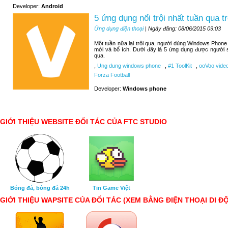
Developer:
Android
5 ứng dụng nổi trội nhất tuần qua
Ứng dụng điện thoại
| Ngày đăng: 08/06/2015 09:03
Một tuần nữa lại trôi qua, người dùng Windows Phone
mới và bổ ích. Dưới đây là 5 ứng dụng được người 
qua.
,
Ung dung windows phone
,
#1 ToolKit
,
ooVoo video
Forza Football
Developer:
Windows phone
GIỚI THIỆU WEBSITE ĐỐI TÁC CỦA FTC STUDIO
Bóng đá, bóng đá 24h
Tin Game Việt
GIỚI THIỆU WAPSITE CỦA ĐỐI TÁC (XEM BẰNG ĐIỆN THOẠI DI Đ