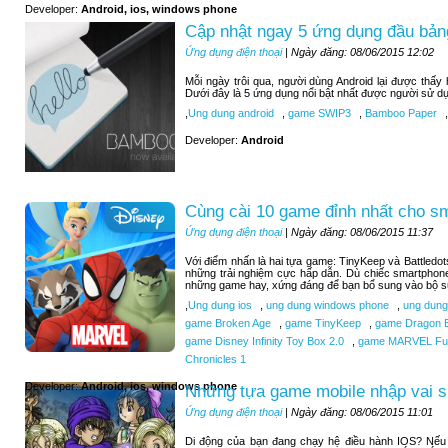
Developer:
Android, ios, windows phone
Cập nhật ngay 5 ứng dụng đầu bảng
Ứng dụng điện thoại
| Ngày đăng: 08/06/2015 12:02
Mỗi ngày trôi qua, người dùng Android lại được thấ
Dưới đây là 5 ứng dụng nổi bật nhất được người sử d
,
Ung dung android
,
game SWIP3
,
Bamboo Paper
,
Developer:
Android
Cùng cài 10 game đỉnh nhất cho s
Ứng dụng điện thoại
| Ngày đăng: 08/06/2015 11:37
Với điểm nhấn là hai tựa game: TinyKeep và Battledo
những trải nghiệm cực hấp dẫn. Dù chiếc smartphone
những game hay, xứng đáng để bạn bổ sung vào bộ sư
,
Ung dung ios
,
ung dung windows phone
,
ung dung
game Broken Age
,
game TinyKeep
,
game Dragon B
game Disney Infinity Toy Box 2.0
,
game MARVEL Futu
Chronicles 1
Developer:
Android, ios, windows phone
Những tựa game mobile nhập vai si
Ứng dụng điện thoại
| Ngày đăng: 08/06/2015 11:01
Di động của bạn đang chạy hệ điều hành IOS? Nếu b