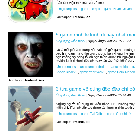
tuần làm việc mới thật vui vẻ nhé!
,
Ung dung ios
,
game Tempo
,
game Bean Dreams
Developer:
iPhone, ios
5 game mobile kinh dị hay nhất mọi
Ứng dụng điện thoại
| Ngày đăng: 08/06/2015 15:22
Dù là thế giới ảo nhưng đến với thế giới game, chúng
bậc tình cảm mà ở thế giới thường bạn không thể tìm
bạn không sợ bóng tối và bạn thích được trải nghiệm
mobile kinh dị dưới đây sẽ ngay lập tức “hút hồn” bạn.
,
Ung dung ios
,
ung dung android
,
game mobile
,
ga
Knock-Knock
,
game Year Walk
,
game Dark Meadow
Developer:
Android, ios
3 tựa game vô cùng độc đáo chỉ có
Ứng dụng điện thoại
| Ngày đăng: 08/06/2015 14:49
Những người sử dụng hệ điều hành IOS thường xuy
miễn phí. iFan sẽ tiếp tục được tận hưởng điều tuyệt 
,
Ung dung ios
,
game Tail Drift
,
game Gunship X
,
Developer:
iPhone, ios