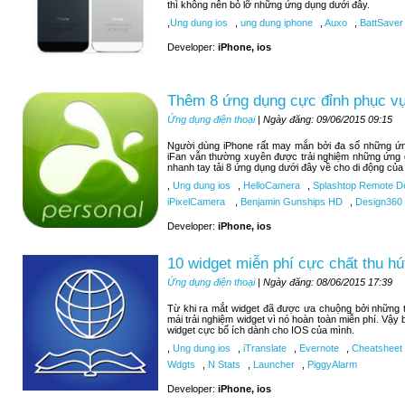
thì không nên bỏ lỡ những ứng dụng dưới đây.
,
Ung dung ios
,
ung dung iphone
,
Auxo
,
BattSaver
Developer:
iPhone, ios
Thêm 8 ứng dụng cực đỉnh phục vụ 
Ứng dụng điện thoại
| Ngày đăng: 09/06/2015 09:15
Người dùng iPhone rất may mắn bởi đa số những ứng
iFan vẫn thường xuyên được trải nghiệm những ứng 
nhanh tay tải 8 ứng dụng dưới đây về cho di động của
,
Ung dung ios
,
HelloCamera
,
Splashtop Remote D
iPixelCamera
,
Benjamin Gunships HD
,
Design360
Developer:
iPhone, ios
10 widget miễn phí cực chất thu hú
Ứng dụng điện thoại
| Ngày đăng: 08/06/2015 17:39
Từ khi ra mắt widget đã được ưa chuộng bởi những tí
mái trải nghiệm widget vì nó hoàn toàn miễn phí. Vậy
widget cực bổ ích dành cho IOS của mình.
,
Ung dung ios
,
iTranslate
,
Evernote
,
Cheatsheet
Wdgts
,
N Stats
,
Launcher
,
PiggyAlarm
Developer:
iPhone, ios