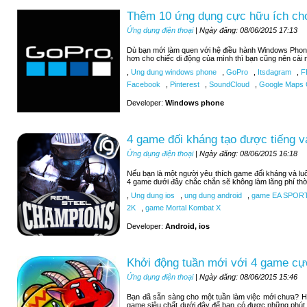
Thêm 10 ứng dụng cực hữu ích c
Ứng dụng điện thoại
| Ngày đăng: 08/06/2015 17:13
Dù bạn mới làm quen với hệ điều hành Windows Phon
hơn cho chiếc di động của mình thì bạn cũng nên cài 
,
Ung dung windows phone
,
GoPro
,
Itsdagram
,
F
Facebook
,
Pinterest
,
SoundCloud
,
Google Maps C
Developer:
Windows phone
4 game đối kháng tạo được tiếng v
Ứng dụng điện thoại
| Ngày đăng: 08/06/2015 16:18
Nếu bạn là một người yêu thích game đối kháng và luô
4 game dưới đây chắc chắn sẽ không làm lãng phí thờ
,
Ung dung ios
,
ung dung android
,
game EA SPOR
2K
,
game Mortal Kombat X
Developer:
Android, ios
Khởi động tuần mới với 4 game cự
Ứng dụng điện thoại
| Ngày đăng: 08/06/2015 15:46
Bạn đã sẵn sàng cho một tuần làm việc mới chưa? H
game siêu chất dưới đây để bạn có được những phút 