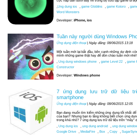
cực hấp dẫn dưới đây về trong bộ sưu tập game di độ
,
Ung dung ios
,
game Globlins
,
game Kotoro
,
game
Word Monsters
Developer:
iPhone, ios
Tuần này người dùng Windows Pho
Ứng dụng điện thoại
| Ngày đăng: 08/06/2015 13:18
Một tuần mới lại bắt đầu, bên cạnh những dự định c
mình những game thật hay để đón chào tuần mới nhé!
,
Ung dung windows phone
,
game Level 22
,
game H
Constructor
Developer:
Windows phone
7 ứng dụng lưu trữ dữ liệu tr
smartphone
Ứng dụng điện thoại
| Ngày đăng: 08/06/2015 12:05
Bạn đang muốn tìm kiếm những ứng dụng tốt nhất để lư
của bạn? Nhưng bạn lo lắng không biết chọn ứng dụn
trong khá nhỏ? 7 ứng dụng lưu trữ dữ liệu trên “mây” d
,
Ung dung ios
,
ung dung android
,
ung dung windo
Google Drive
,
MediaFire
,
Box
,
Copy
,
SugarSyn