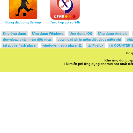
Bóng đá, bóng đá wap
Trực tiếp xổ số 24h
Kho ứng dụng
Ứng dụng Windows
Ứng dụng IOS
Ứng dụng Android
download phần mềm diệt virus
download phần mềm diệt virus miễn phí
phầ
tải adobe flash player
windows media player 11
tải Firefox
tải COUNTER S
Bản 
Kho ứng dụng, ap
Tải miễn phí ứng dụng android hot nhất t