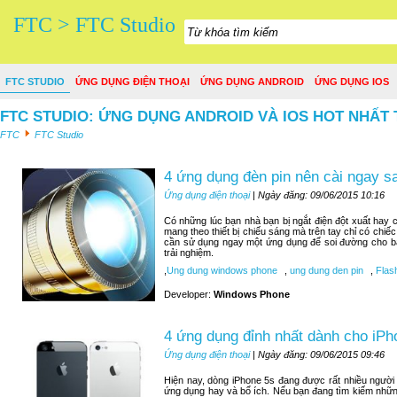
FTC > FTC Studio
FTC STUDIO
ỨNG DỤNG ĐIỆN THOẠI
ỨNG DỤNG ANDROID
ỨNG DỤNG IOS
FTC STUDIO: ỨNG DỤNG ANDROID VÀ IOS HOT NHẤT 
FTC
FTC Studio
4 ứng dụng đèn pin nên cài ngay 
Ứng dụng điện thoại
| Ngày đăng: 09/06/2015 10:16
Có những lúc bạn nhà bạn bị ngắt điện đột xuất hay c
mang theo thiết bị chiếu sáng mà trên tay chỉ có chiế
cần sử dụng ngay một ứng dụng để soi đường cho bạn
trải nghiệm.
,
Ung dung windows phone
,
ung dung den pin
,
Flash
Developer:
Windows Phone
4 ứng dụng đỉnh nhất dành cho iPh
Ứng dụng điện thoại
| Ngày đăng: 09/06/2015 09:46
Hiện nay, dòng iPhone 5s đang được rất nhiều người
ứng dụng hay và bổ ích. Nếu bạn đang tìm kiếm nhữn