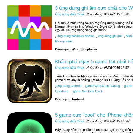
3 ứng dụng ghi âm cực chất cho 
Ứng dụng điện thoại
| Ngày đăng: 08/06/2015 14:20
Ghi âm là một trong số những ứng dụng không thể 
Nhưng hiện trên kho Windows Store có rất nhiều ứng
vậy đâu là ứng dụng sáng giá nhất?
,
Ung dung windows phone
,
ung dung ghi am
,
Mini 
Microphone
Developer:
Windows phone
Khám phá ngay 5 game hot nhất tr
Ứng dụng điện thoại
| Ngày đăng: 08/06/2015 13:57
Trên kho Google Play có vô số những điều kì thú d
game dưới đây là những lựa chọn ưu tú đáng để cho b
,
Ung dung android
,
game Wreck’em Racing
,
game 9
Crystalux
,
game Sidekick Cycle
Developer:
Android
5 game cực “cool” cho iPhone khôn
Ứng dụng điện thoại
| Ngày đăng: 08/06/2015 13:36
Hãy mang đến cho chiếc iPhone của bạn những điều