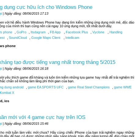
g dụng cực hữu ích cho Windows Phone
ại
| Ngày đăng: 08/06/2015 17:13
uen với hệ điều hành Windows Phone hay đang tìm kiếm những ứng dụng mới mẻ, độc đáo
ộng của mình thì bạn cũng nên cài ngay 10 ứng dụng mới, tốt nhất dưới đây.
s phone
,
GoPro
,
Itsdagram
,
FB App
,
Facebook Plus
,
Vyclone
,
Handling
est
,
SoundCloud
,
Google Maps Client
,
Intellicam
ws phone
kháng tạo được tiếng vang nhất trong tháng 5/2015
ại
| Ngày đăng: 08/06/2015 16:18
ời yêu thích game đối kháng và luôn tìm kiếm những tựa game hay nhất để trải nghiệm thì
hắc chắn sẽ không làm lãng phí thời gian của bạn.
ng dung android
,
game EA SPORTS UFC
,
game Real Steel Champions
,
game WWE
 Kombat X
d, ios
uần mới với 4 game cực hay trên IOS
ại
| Ngày đăng: 08/06/2015 15:46
ho một tuần làm việc mới chưa? Hãy cùng chiếc iPhone của bạn trải nghiệm ngay những
ới đây để bạn có được những phút giây sảng khoái, tràn đầy năng lượng để đón chào một