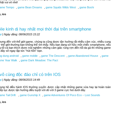
hật vui vẻ nhé!
ame Tempo
,
game Bean Dreams
,
game Squids Wilds West
,
game Boshi
, ios
le kinh dị hay nhất mọi thời đại trên smartphone
ại
| Ngày đăng: 08/06/2015 15:22
nhưng đến với thế giới game, chúng ta cũng được tận hưởng rất nhiều cảm xúc, nhiều cung
 thế giới thường bạn không thể tìm thấy. Nếu bạn đang sở hữu một chiếc smartphone, nếu
 tối và bạn thích được trải nghiệm những cảm giác rùng rợn đến nổi da gà thì những game
i đây sẽ ngay lập tức “hút hồn” bạn.
g dung android
,
game mobile
,
game The Descent
,
game Abandoned House
,
game
me Year Walk
,
game Dark Meadow: The Pact
vô cùng độc đáo chỉ có trên IOS
ại
| Ngày đăng: 08/06/2015 14:49
ụng hệ điều hành IOS thường xuyên được cập nhật những game vừa hay lại hoàn toàn
tiếp tục được tận hưởng điều tuyệt vời đó với 3 game cực hot dưới đây.
me Tail Drift
,
game Gunship X
,
game Adventures Of Poco Eco – Lost Sounds
, ios