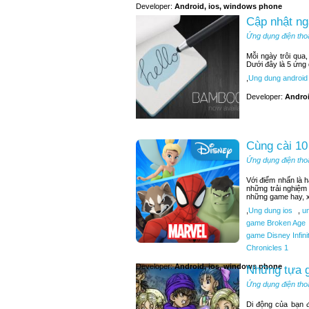
Developer:
Android, ios, windows phone
Cập nhật ng
Ứng dụng điện tho
Mỗi ngày trôi qua
Dưới đây là 5 ứng
,
Ung dung android
Developer:
Andro
Cùng cài 10
Ứng dụng điện tho
Với điểm nhấn là 
những trải nghiệm
những game hay, x
,
Ung dung ios
,
un
game Broken Age
game Disney Infini
Chronicles 1
Developer:
Android, ios, windows phone
Những tựa g
Ứng dụng điện tho
Di động của bạn 