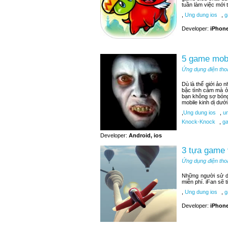
tuần làm việc mới t
,
Ung dung ios
,
g
Developer:
iPhone
5 game mobi
Ứng dụng điện tho
Dù là thế giới ảo 
bậc tình cảm mà ở
bạn không sợ bóng
mobile kinh dị dướ
,
Ung dung ios
,
un
Knock-Knock
,
ga
Developer:
Android, ios
3 tựa game 
Ứng dụng điện tho
Những người sử d
miễn phí. iFan sẽ 
,
Ung dung ios
,
ga
Developer:
iPhone