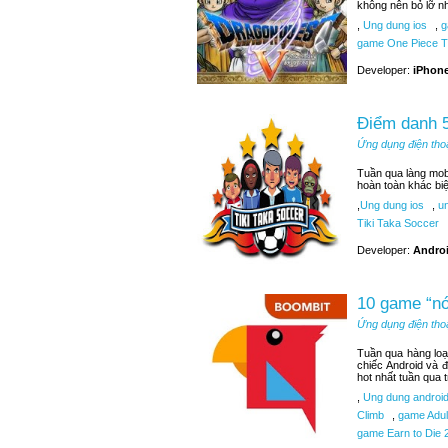
không nên bỏ lỡ n
,
Ung dung ios
,
g
game One Piece T
Developer:
iPhone
Điểm danh 5
Ứng dụng điện tho
Tuần qua làng mobi
hoàn toàn khác bi
,
Ung dung ios
,
un
Tiki Taka Soccer
Developer:
Androi
10 game “nó
Ứng dụng điện tho
Tuần qua hàng loạ
chiếc Android và 
hot nhất tuần qua 
,
Ung dung androi
Climb
,
game Adult
game Earn to Die 