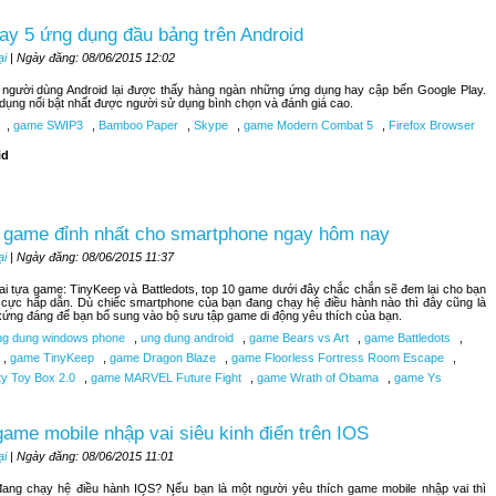
ay 5 ứng dụng đầu bảng trên Android
ại
| Ngày đăng: 08/06/2015 12:02
, người dùng Android lại được thấy hàng ngàn những ứng dụng hay cập bến Google Play.
 dụng nổi bật nhất được người sử dụng bình chọn và đánh giá cao.
,
game SWIP3
,
Bamboo Paper
,
Skype
,
game Modern Combat 5
,
Firefox Browser
id
 game đỉnh nhất cho smartphone ngay hôm nay
ại
| Ngày đăng: 08/06/2015 11:37
hai tựa game: TinyKeep và Battledots, top 10 game dưới đây chắc chắn sẽ đem lại cho bạn
 cực hấp dẫn. Dù chiếc smartphone của bạn đang chạy hệ điều hành nào thì đây cũng là
ứng đáng để bạn bổ sung vào bộ sưu tập game di động yêu thích của bạn.
g dung windows phone
,
ung dung android
,
game Bears vs Art
,
game Battledots
,
,
game TinyKeep
,
game Dragon Blaze
,
game Floorless Fortress Room Escape
,
ty Toy Box 2.0
,
game MARVEL Future Fight
,
game Wrath of Obama
,
game Ys
ame mobile nhập vai siêu kinh điển trên IOS
ại
| Ngày đăng: 08/06/2015 11:01
đang chạy hệ điều hành IOS? Nếu bạn là một người yêu thích game mobile nhập vai thì