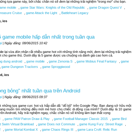
hững tựa game này, bởi chắc chắn nó sẽ đem lại những trải nghiệm “trong mơ” cho bạn.
ame mobile
,
game Star Wars: Knights of the Old Republic
,
game Dragon Quest V
,
reasure Cruise
,
game Attack the Light
,
Battleheart Legacy
, ios
 game mobile hấp dẫn nhất trong tuần qua
ại
| Ngày đăng: 08/06/2015 10:42
le lại vừa đón nhận rất nhiều game hot với những tính năng mới, đem lại những trải nghiệm
ệt cho game thủ. Dưới đây là 5 game được ưa chuộng và đánh giá cao hơn cả.
g dung android
,
game mobile
,
game Zenonia S
,
game Mobius Final Fantasy
,
game
,
game Dungeon Trackers
,
game Sproggiwood
d, ios
ng bỏng” nhất tuần qua trên Android
ại
| Ngày đăng: 08/06/2015 09:37
t những tựa game cực hot và hấp dẫn đã “đổ bộ” trên Google Play. Bạn đang sở hữu một
đang muốn tìm những điều mới mẻ hơn cho chiếc di động của mình? Dưới đây là 10 game
trên Android, hãy trải nghiệm ngay, chắc chắn nó sẽ không làm bạn thất vọng
d
,
game PAW Patron Draw & Play
,
game Football Manager Classic 2015
,
game Bird
 Swim Virtual Brainload
,
game Does not Commute
,
game Kung Fury: Street Rage
,
2
,
game Mortal Kombat X
,
game Chaos Rings III
,
game Lara Croft: Relic Run