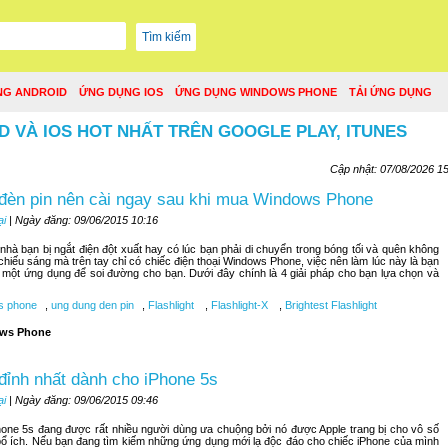
NG ANDROID
ỨNG DỤNG IOS
ỨNG DỤNG WINDOWS PHONE
TẢI ỨNG DỤNG
D VÀ IOS HOT NHẤT TRÊN GOOGLE PLAY, ITUNES
Cập nhật: 07/08/2026 1
đèn pin nên cài ngay sau khi mua Windows Phone
ại
| Ngày đăng: 09/06/2015 10:16
hà bạn bị ngắt điện đột xuất hay có lúc bạn phải di chuyển trong bóng tối và quên không
 chiếu sáng mà trên tay chỉ có chiếc điện thoại Windows Phone, việc nên làm lúc này là bạn
một ứng dụng để soi đường cho bạn. Dưới đây chính là 4 giải pháp cho bạn lựa chọn và
s phone
,
ung dung den pin
,
Flashlight
,
Flashlight-X
,
Brightest Flashlight
ws Phone
đỉnh nhất dành cho iPhone 5s
ại
| Ngày đăng: 09/06/2015 09:46
hone 5s đang được rất nhiều người dùng ưa chuộng bởi nó được Apple trang bị cho vô số
ổ ích. Nếu bạn đang tìm kiếm những ứng dụng mới lạ độc đáo cho chiếc iPhone của mình