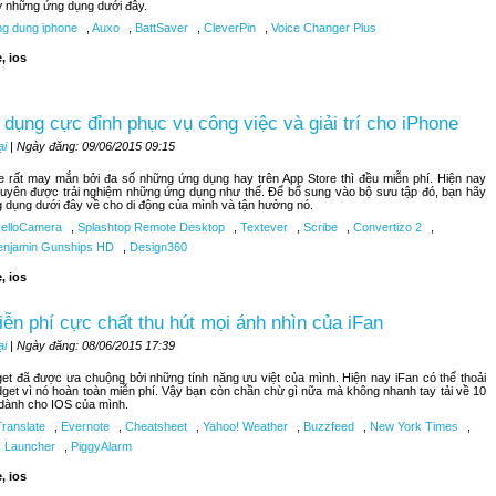
lỡ những ứng dụng dưới đây.
g dung iphone
,
Auxo
,
BattSaver
,
CleverPin
,
Voice Changer Plus
, ios
dụng cực đỉnh phục vụ công việc và giải trí cho iPhone
ại
| Ngày đăng: 09/06/2015 09:15
 rất may mắn bởi đa số những ứng dụng hay trên App Store thì đều miễn phí. Hiện nay
uyên được trải nghiệm những ứng dụng như thế. Để bổ sung vào bộ sưu tập đó, bạn hãy
g dụng dưới đây về cho di động của mình và tận hưởng nó.
elloCamera
,
Splashtop Remote Desktop
,
Textever
,
Scribe
,
Convertizo 2
,
njamin Gunships HD
,
Design360
, ios
iễn phí cực chất thu hút mọi ánh nhìn của iFan
ại
| Ngày đăng: 08/06/2015 17:39
get đã được ưa chuộng bởi những tính năng ưu việt của mình. Hiện nay iFan có thể thoải
dget vì nó hoàn toàn miễn phí. Vậy bạn còn chần chừ gì nữa mà không nhanh tay tải về 10
 dành cho IOS của mình.
Translate
,
Evernote
,
Cheatsheet
,
Yahoo! Weather
,
Buzzfeed
,
New York Times
,
,
Launcher
,
PiggyAlarm
, ios