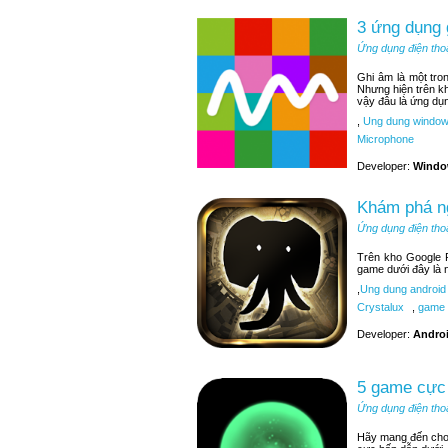
3 ứng dụng
Ứng dụng điện tho
Ghi âm là một tr
Nhưng hiện trên k
vậy đâu là ứng dụ
,
Ung dung window
Microphone
Developer:
Windo
Khám phá ng
Ứng dụng điện tho
Trên kho Google P
game dưới đây là 
,
Ung dung android
Crystalux
,
game 
Developer:
Andro
5 game cực 
Ứng dụng điện tho
Hãy mang đến cho