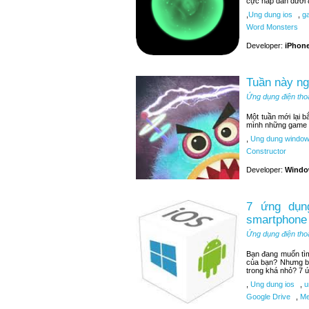
cực hấp dẫn dưới 
,
Ung dung ios
,
ga
Word Monsters
Developer:
iPhone
Tuần này n
Ứng dụng điện tho
Một tuần mới lại 
mình những game t
,
Ung dung window
Constructor
Developer:
Windo
7 ứng dụng
smartphone
Ứng dụng điện tho
Bạn đang muốn tìm 
của bạn? Nhưng bạ
trong khá nhỏ? 7 ứ
,
Ung dung ios
,
u
Google Drive
,
Me