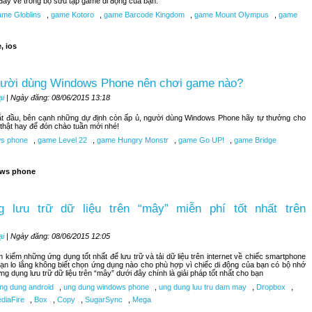
đây về trong bộ sưu tập game di động của bạn.
me Globlins
,
game Kotoro
,
game Barcode Kingdom
,
game Mount Olympus
,
game
, ios
gười dùng Windows Phone nên chơi game nào?
ại
| Ngày đăng: 08/06/2015 13:18
bắt đầu, bên cạnh những dự định còn ấp ủ, người dùng Windows Phone hãy tự thưởng cho
hật hay để đón chào tuần mới nhé!
s phone
,
game Level 22
,
game Hungry Monstr
,
game Go UP!
,
game Bridge
ws phone
 lưu trữ dữ liệu trên “mây” miễn phí tốt nhất trên
ại
| Ngày đăng: 08/06/2015 12:05
kiếm những ứng dụng tốt nhất để lưu trữ và tải dữ liệu trên internet về chiếc smartphone
n lo lắng không biết chọn ứng dụng nào cho phù hợp vì chiếc di động của bạn có bộ nhớ
ng dụng lưu trữ dữ liệu trên “mây” dưới đây chính là giải pháp tốt nhất cho bạn
ng dung android
,
ung dung windows phone
,
ung dung luu tru dam may
,
Dropbox
,
diaFire
,
Box
,
Copy
,
SugarSync
,
Mega