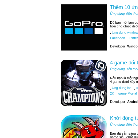
Thêm 10 ứn
Ứng dụng điện tho
Dù bạn mới làm q
hơn cho chiếc di đ
,
Ung dung window
Facebook
,
Pinter
Developer:
Windo
4 game đối 
Ứng dụng điện tho
Nếu bạn là một ngư
4 game dưới đây c
,
Ung dung ios
,
u
2K
,
game Mortal
Developer:
Androi
Khởi động t
Ứng dụng điện tho
Bạn đã sẵn sàng c
game siêu chất dư