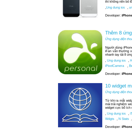
thì không nên bỏ 
,
Ung dung ios
,
un
Developer:
iPhone
Thêm 8 ứng 
Ứng dụng điện tho
Người dùng iPhone
iFan vẫn thường x
nhanh tay tải 8 ứn
,
Ung dung ios
,
H
iPixelCamera
,
Be
Developer:
iPhone
10 widget m
Ứng dụng điện tho
Từ khi ra mắt wid
mái trải nghiệm wi
widget cực bổ ích
,
Ung dung ios
,
i
Wdgts
,
N Stats
Developer:
iPhone