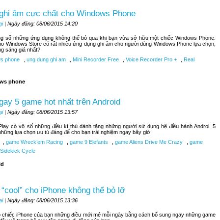
 ghi âm cực chất cho Windows Phone
ại
| Ngày đăng: 08/06/2015 14:20
ong số những ứng dụng không thể bỏ qua khi bạn vừa sở hữu một chiếc Windows Phone.
ho Windows Store có rất nhiều ứng dụng ghi âm cho người dùng Windows Phone lựa chọn,
ng sáng giá nhất?
s phone
,
ung dung ghi am
,
Mini Recorder Free
,
Voice Recorder Pro +
,
Real
ws phone
ay 5 game hot nhất trên Android
ại
| Ngày đăng: 08/06/2015 13:57
lay có vô số những điều kì thú dành tặng những người sử dụng hệ điều hành Androi. 5
những lựa chọn ưu tú đáng để cho bạn trải nghiệm ngay bây giờ.
,
game Wreck’em Racing
,
game 9 Elefants
,
game Aliens Drive Me Crazy
,
game
Sidekick Cycle
id
“cool” cho iPhone không thể bỏ lỡ
ại
| Ngày đăng: 08/06/2015 13:36
 chiếc iPhone của bạn những điều mới mẻ mỗi ngày bằng cách bổ sung ngay những game