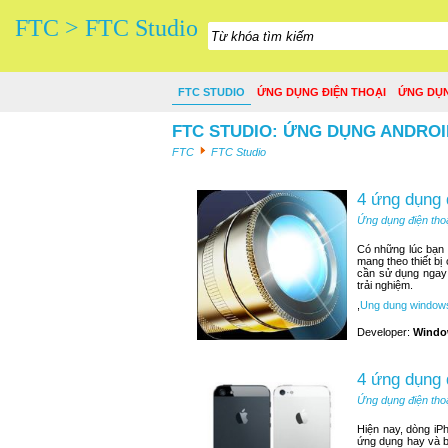
FTC > FTC Studio
FTC STUDIO
ỨNG DỤNG ĐIỆN THOẠI
ỨNG DỤ
FTC STUDIO: ỨNG DỤNG ANDROI
FTC
FTC Studio
4 ứng dụng 
Ứng dụng điện tho
Có những lúc bạn n
mang theo thiết bị
cần sử dụng ngay 
trải nghiệm.
,
Ung dung window
Developer:
Windo
4 ứng dụng 
Ứng dụng điện tho
Hiện nay, dòng iP
ứng dụng hay và b