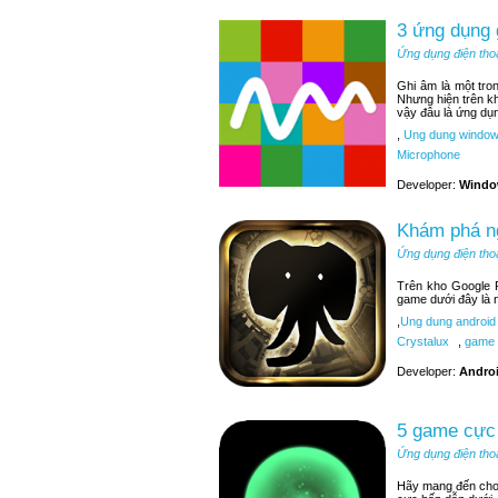
3 ứng dụng
Ứng dụng điện tho
Ghi âm là một tr
Nhưng hiện trên k
vậy đâu là ứng dụ
,
Ung dung window
Microphone
Developer:
Windo
Khám phá ng
Ứng dụng điện tho
Trên kho Google P
game dưới đây là 
,
Ung dung android
Crystalux
,
game 
Developer:
Andro
5 game cực 
Ứng dụng điện tho
Hãy mang đến cho