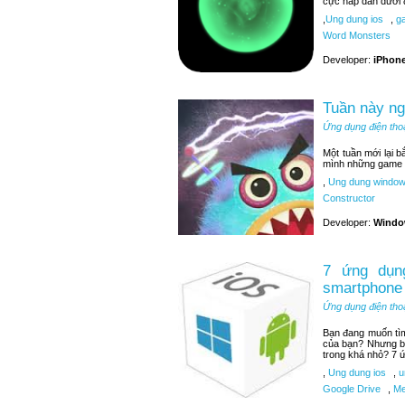
cực hấp dẫn dưới 
,
Ung dung ios
,
ga
Word Monsters
Developer:
iPhone
Tuần này n
Ứng dụng điện tho
Một tuần mới lại 
mình những game t
,
Ung dung window
Constructor
Developer:
Windo
7 ứng dụng
smartphone
Ứng dụng điện tho
Bạn đang muốn tìm 
của bạn? Nhưng bạ
trong khá nhỏ? 7 ứ
,
Ung dung ios
,
u
Google Drive
,
Me