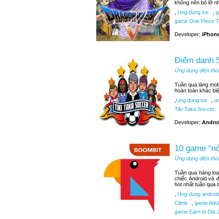
không nên bỏ lỡ n
,
Ung dung ios
,
g
game One Piece T
Developer:
iPhone
Điểm danh 5
Ứng dụng điện tho
Tuần qua làng mobi
hoàn toàn khác bi
,
Ung dung ios
,
un
Tiki Taka Soccer
Developer:
Androi
10 game “nó
Ứng dụng điện tho
Tuần qua hàng loạ
chiếc Android và 
hot nhất tuần qua 
,
Ung dung androi
Climb
,
game Adult
game Earn to Die 