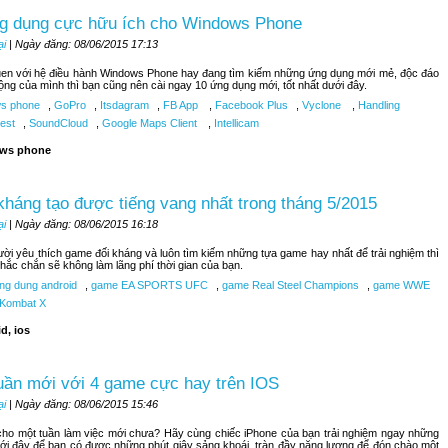
g dụng cực hữu ích cho Windows Phone
ại
| Ngày đăng: 08/06/2015 17:13
uen với hệ điều hành Windows Phone hay đang tìm kiếm những ứng dụng mới mẻ, độc đáo
ộng của mình thì bạn cũng nên cài ngay 10 ứng dụng mới, tốt nhất dưới đây.
s phone
,
GoPro
,
Itsdagram
,
FB App
,
Facebook Plus
,
Vyclone
,
Handling
est
,
SoundCloud
,
Google Maps Client
,
Intellicam
ws phone
kháng tạo được tiếng vang nhất trong tháng 5/2015
ại
| Ngày đăng: 08/06/2015 16:18
ời yêu thích game đối kháng và luôn tìm kiếm những tựa game hay nhất để trải nghiệm thì
hắc chắn sẽ không làm lãng phí thời gian của bạn.
ng dung android
,
game EA SPORTS UFC
,
game Real Steel Champions
,
game WWE
 Kombat X
d, ios
uần mới với 4 game cực hay trên IOS
ại
| Ngày đăng: 08/06/2015 15:46
ho một tuần làm việc mới chưa? Hãy cùng chiếc iPhone của bạn trải nghiệm ngay những
ới đây để bạn có được những phút giây sảng khoái, tràn đầy năng lượng để đón chào một