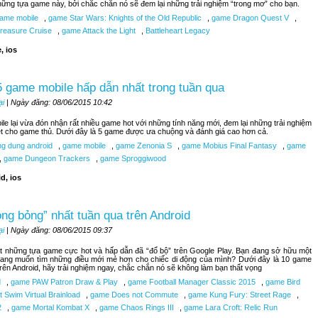
hững tựa game này, bởi chắc chắn nó sẽ đem lại những trải nghiệm “trong mơ” cho bạn.
ame mobile
,
game Star Wars: Knights of the Old Republic
,
game Dragon Quest V
,
reasure Cruise
,
game Attack the Light
,
Battleheart Legacy
, ios
 game mobile hấp dẫn nhất trong tuần qua
ại
| Ngày đăng: 08/06/2015 10:42
le lại vừa đón nhận rất nhiều game hot với những tính năng mới, đem lại những trải nghiệm
ệt cho game thủ. Dưới đây là 5 game được ưa chuộng và đánh giá cao hơn cả.
g dung android
,
game mobile
,
game Zenonia S
,
game Mobius Final Fantasy
,
game
,
game Dungeon Trackers
,
game Sproggiwood
d, ios
ng bỏng” nhất tuần qua trên Android
ại
| Ngày đăng: 08/06/2015 09:37
t những tựa game cực hot và hấp dẫn đã “đổ bộ” trên Google Play. Bạn đang sở hữu một
đang muốn tìm những điều mới mẻ hơn cho chiếc di động của mình? Dưới đây là 10 game
trên Android, hãy trải nghiệm ngay, chắc chắn nó sẽ không làm bạn thất vọng
d
,
game PAW Patron Draw & Play
,
game Football Manager Classic 2015
,
game Bird
 Swim Virtual Brainload
,
game Does not Commute
,
game Kung Fury: Street Rage
,
2
,
game Mortal Kombat X
,
game Chaos Rings III
,
game Lara Croft: Relic Run