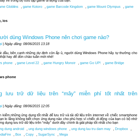
đây về trong bộ sưu tập game di động của bạn.
me Globlins
,
game Kotoro
,
game Barcode Kingdom
,
game Mount Olympus
,
game
, ios
gười dùng Windows Phone nên chơi game nào?
ại
| Ngày đăng: 08/06/2015 13:18
bắt đầu, bên cạnh những dự định còn ấp ủ, người dùng Windows Phone hãy tự thưởng cho
hật hay để đón chào tuần mới nhé!
s phone
,
game Level 22
,
game Hungry Monstr
,
game Go UP!
,
game Bridge
ws phone
 lưu trữ dữ liệu trên “mây” miễn phí tốt nhất trên
ại
| Ngày đăng: 08/06/2015 12:05
kiếm những ứng dụng tốt nhất để lưu trữ và tải dữ liệu trên internet về chiếc smartphone
n lo lắng không biết chọn ứng dụng nào cho phù hợp vì chiếc di động của bạn có bộ nhớ
ng dụng lưu trữ dữ liệu trên “mây” dưới đây chính là giải pháp tốt nhất cho bạn
ng dung android
,
ung dung windows phone
,
ung dung luu tru dam may
,
Dropbox
,
diaFire
,
Box
,
Copy
,
SugarSync
,
Mega