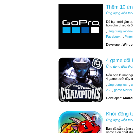
Thêm 10 ứn
Ứng dụng điện tho
Dù bạn mới làm q
hơn cho chiếc di đ
,
Ung dung window
Facebook
,
Pinter
Developer:
Windo
4 game đối 
Ứng dụng điện tho
Nếu bạn là một ngư
4 game dưới đây c
,
Ung dung ios
,
u
2K
,
game Mortal
Developer:
Androi
Khởi động t
Ứng dụng điện tho
Bạn đã sẵn sàng c
game siêu chất dư