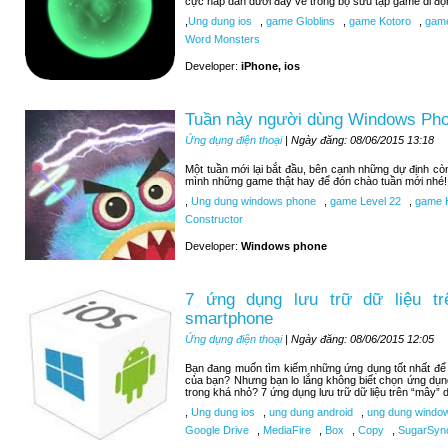
cực hấp dẫn dưới đây về trong bộ sưu tập game di độ
,
Ung dung ios
,
game Globlins
,
game Kotoro
,
game
Word Monsters
Developer:
iPhone, ios
Tuần này người dùng Windows Pho
Ứng dụng điện thoại
| Ngày đăng: 08/06/2015 13:18
Một tuần mới lại bắt đầu, bên cạnh những dự định c
mình những game thật hay để đón chào tuần mới nhé!
,
Ung dung windows phone
,
game Level 22
,
game H
Constructor
Developer:
Windows phone
7 ứng dụng lưu trữ dữ liệu tr
smartphone
Ứng dụng điện thoại
| Ngày đăng: 08/06/2015 12:05
Bạn đang muốn tìm kiếm những ứng dụng tốt nhất để lư
của bạn? Nhưng bạn lo lắng không biết chọn ứng dụn
trong khá nhỏ? 7 ứng dụng lưu trữ dữ liệu trên “mây” d
,
Ung dung ios
,
ung dung android
,
ung dung windo
Google Drive
,
MediaFire
,
Box
,
Copy
,
SugarSyn