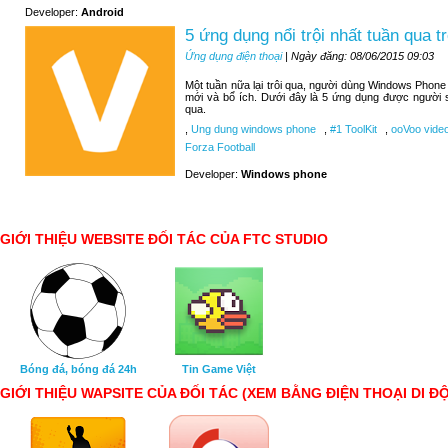
Developer:
Android
5 ứng dụng nổi trội nhất tuần qua
Ứng dụng điện thoại
| Ngày đăng: 08/06/2015 09:03
Một tuần nữa lại trôi qua, người dùng Windows Phone
mới và bổ ích. Dưới đây là 5 ứng dụng được người 
qua.
,
Ung dung windows phone
,
#1 ToolKit
,
ooVoo video
Forza Football
Developer:
Windows phone
GIỚI THIỆU WEBSITE ĐỐI TÁC CỦA FTC STUDIO
Bóng đá, bóng đá 24h
Tin Game Việt
GIỚI THIỆU WAPSITE CỦA ĐỐI TÁC (XEM BẰNG ĐIỆN THOẠI DI Đ