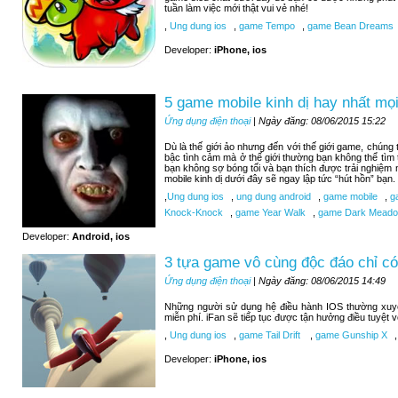
tuần làm việc mới thật vui vẻ nhé!
,
Ung dung ios
,
game Tempo
,
game Bean Dreams
Developer:
iPhone, ios
5 game mobile kinh dị hay nhất mọi
Ứng dụng điện thoại
| Ngày đăng: 08/06/2015 15:22
Dù là thế giới ảo nhưng đến với thế giới game, chúng
bậc tình cảm mà ở thế giới thường bạn không thể tìm
bạn không sợ bóng tối và bạn thích được trải nghiệm
mobile kinh dị dưới đây sẽ ngay lập tức “hút hồn” bạn.
,
Ung dung ios
,
ung dung android
,
game mobile
,
ga
Knock-Knock
,
game Year Walk
,
game Dark Meadow
Developer:
Android, ios
3 tựa game vô cùng độc đáo chỉ có
Ứng dụng điện thoại
| Ngày đăng: 08/06/2015 14:49
Những người sử dụng hệ điều hành IOS thường xuy
miễn phí. iFan sẽ tiếp tục được tận hưởng điều tuyệt 
,
Ung dung ios
,
game Tail Drift
,
game Gunship X
,
Developer:
iPhone, ios