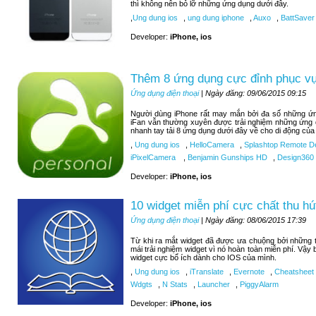
thì không nên bỏ lỡ những ứng dụng dưới đây.
,
Ung dung ios
,
ung dung iphone
,
Auxo
,
BattSaver
Developer:
iPhone, ios
Thêm 8 ứng dụng cực đỉnh phục vụ 
Ứng dụng điện thoại
| Ngày đăng: 09/06/2015 09:15
Người dùng iPhone rất may mắn bởi đa số những ứng
iFan vẫn thường xuyên được trải nghiệm những ứng 
nhanh tay tải 8 ứng dụng dưới đây về cho di động của
,
Ung dung ios
,
HelloCamera
,
Splashtop Remote D
iPixelCamera
,
Benjamin Gunships HD
,
Design360
Developer:
iPhone, ios
10 widget miễn phí cực chất thu hú
Ứng dụng điện thoại
| Ngày đăng: 08/06/2015 17:39
Từ khi ra mắt widget đã được ưa chuộng bởi những tí
mái trải nghiệm widget vì nó hoàn toàn miễn phí. Vậy
widget cực bổ ích dành cho IOS của mình.
,
Ung dung ios
,
iTranslate
,
Evernote
,
Cheatsheet
Wdgts
,
N Stats
,
Launcher
,
PiggyAlarm
Developer:
iPhone, ios