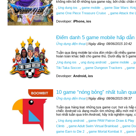
không nên bỏ lỡ những tựa game này, bởi chắc chắn n
,
Ung dung ios
,
game mobile
,
game Star Wars: Knigh
game One Piece Treasure Cruise
,
game Attack the L
Developer:
iPhone, ios
Điểm danh 5 game mobile hấp dẫn 
Ứng dụng điện thoại
| Ngày đăng: 08/06/2015 10:42
Tuần qua làng mobile lại vừa đón nhận rất nhiều game 
hoàn toàn khác biệt cho game thủ. Dưới đây là 5 gam
,
Ung dung ios
,
ung dung android
,
game mobile
,
ga
Tiki Taka Soccer
,
game Dungeon Trackers
,
game 
Developer:
Android, ios
10 game “nóng bỏng” nhất tuần qua
Ứng dụng điện thoại
| Ngày đăng: 08/06/2015 09:37
Tuần qua hàng loạt những tựa game cực hot và hấp d
chiếc Android và đang muốn tìm những điều mới mẻ 
hot nhất tuần qua trên Android, hãy trải nghiệm ngay,
,
Ung dung android
,
game PAW Patron Draw & Play
Climb
,
game Adult Swim Virtual Brainload
,
game Do
game Earn to Die 2
,
game Mortal Kombat X
,
game C