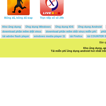
Bóng đá, bóng đá wap
Trực tiếp xổ số 24h
Kho ứng dụng
Ứng dụng Windows
Ứng dụng IOS
Ứng dụng Android
download phần mềm diệt virus
download phần mềm diệt virus miễn phí
phầ
tải adobe flash player
windows media player 11
tải Firefox
tải COUNTER S
Bản 
Kho ứng dụng, ap
Tải miễn phí ứng dụng android hot nhất t