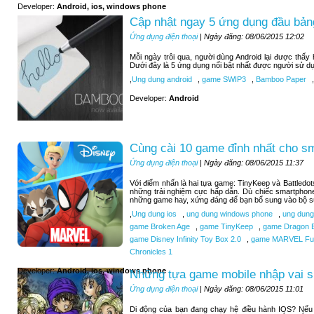
Developer:
Android, ios, windows phone
Cập nhật ngay 5 ứng dụng đầu bảng
Ứng dụng điện thoại
| Ngày đăng: 08/06/2015 12:02
Mỗi ngày trôi qua, người dùng Android lại được thấ
Dưới đây là 5 ứng dụng nổi bật nhất được người sử d
,
Ung dung android
,
game SWIP3
,
Bamboo Paper
,
Developer:
Android
Cùng cài 10 game đỉnh nhất cho s
Ứng dụng điện thoại
| Ngày đăng: 08/06/2015 11:37
Với điểm nhấn là hai tựa game: TinyKeep và Battledo
những trải nghiệm cực hấp dẫn. Dù chiếc smartphone
những game hay, xứng đáng để bạn bổ sung vào bộ sư
,
Ung dung ios
,
ung dung windows phone
,
ung dung
game Broken Age
,
game TinyKeep
,
game Dragon B
game Disney Infinity Toy Box 2.0
,
game MARVEL Futu
Chronicles 1
Developer:
Android, ios, windows phone
Những tựa game mobile nhập vai si
Ứng dụng điện thoại
| Ngày đăng: 08/06/2015 11:01
Di động của bạn đang chạy hệ điều hành IOS? Nếu b