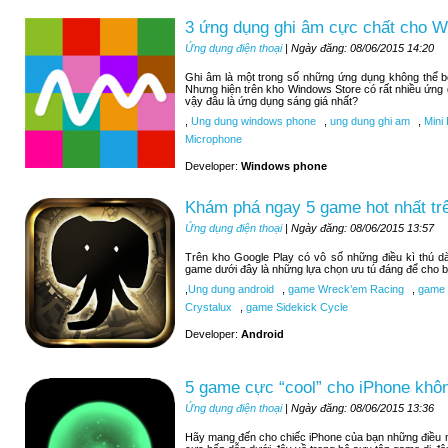
3 ứng dụng ghi âm cực chất cho 
Ứng dụng điện thoại
| Ngày đăng: 08/06/2015 14:20
Ghi âm là một trong số những ứng dụng không thể 
Nhưng hiện trên kho Windows Store có rất nhiều ứng
vậy đâu là ứng dụng sáng giá nhất?
,
Ung dung windows phone
,
ung dung ghi am
,
Mini 
Microphone
Developer:
Windows phone
Khám phá ngay 5 game hot nhất tr
Ứng dụng điện thoại
| Ngày đăng: 08/06/2015 13:57
Trên kho Google Play có vô số những điều kì thú d
game dưới đây là những lựa chọn ưu tú đáng để cho b
,
Ung dung android
,
game Wreck’em Racing
,
game 9
Crystalux
,
game Sidekick Cycle
Developer:
Android
5 game cực “cool” cho iPhone khôn
Ứng dụng điện thoại
| Ngày đăng: 08/06/2015 13:36
Hãy mang đến cho chiếc iPhone của bạn những điều