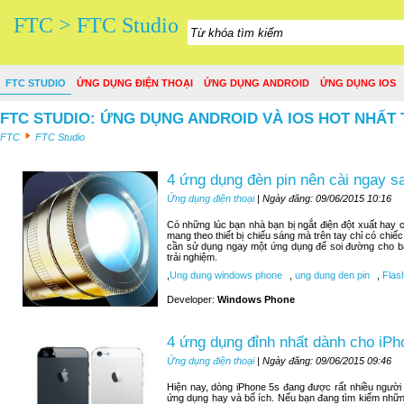
FTC > FTC Studio
FTC STUDIO
ỨNG DỤNG ĐIỆN THOẠI
ỨNG DỤNG ANDROID
ỨNG DỤNG IOS
FTC STUDIO: ỨNG DỤNG ANDROID VÀ IOS HOT NHẤT 
FTC
FTC Studio
4 ứng dụng đèn pin nên cài ngay 
Ứng dụng điện thoại
| Ngày đăng: 09/06/2015 10:16
Có những lúc bạn nhà bạn bị ngắt điện đột xuất hay c
mang theo thiết bị chiếu sáng mà trên tay chỉ có chiế
cần sử dụng ngay một ứng dụng để soi đường cho bạn
trải nghiệm.
,
Ung dung windows phone
,
ung dung den pin
,
Flash
Developer:
Windows Phone
4 ứng dụng đỉnh nhất dành cho iPh
Ứng dụng điện thoại
| Ngày đăng: 09/06/2015 09:46
Hiện nay, dòng iPhone 5s đang được rất nhiều người
ứng dụng hay và bổ ích. Nếu bạn đang tìm kiếm nhữn