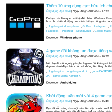
Thêm 10 ứng dụng cực hữu ích c
Ứng dụng điện thoại
| Ngày đăng: 08/06/2015 17:13
Dù bạn mới làm quen với hệ điều hành Windows Phon
hơn cho chiếc di động của mình thì bạn cũng nên cài 
,
Ung dung windows phone
,
GoPro
,
Itsdagram
,
F
Facebook
,
Pinterest
,
SoundCloud
,
Google Maps C
Developer:
Windows phone
4 game đối kháng tạo được tiếng v
Ứng dụng điện thoại
| Ngày đăng: 08/06/2015 16:18
Nếu bạn là một người yêu thích game đối kháng và luô
4 game dưới đây chắc chắn sẽ không làm lãng phí thờ
,
Ung dung ios
,
ung dung android
,
game EA SPOR
2K
,
game Mortal Kombat X
Developer:
Android, ios
Khởi động tuần mới với 4 game cự
Ứng dụng điện thoại
| Ngày đăng: 08/06/2015 15:46
Bạn đã sẵn sàng cho một tuần làm việc mới chưa? H
game siêu chất dưới đây để bạn có được những phút 