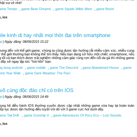
hật vui vẻ nhé!
ame Tempo
,
game Bean Dreams
,
game Squids Wilds West
,
game Boshi
, ios
le kinh dị hay nhất mọi thời đại trên smartphone
ại
| Ngày đăng: 08/06/2015 15:22
nhưng đến với thế giới game, chúng ta cũng được tận hưởng rất nhiều cảm xúc, nhiều cung
 thế giới thường bạn không thể tìm thấy. Nếu bạn đang sở hữu một chiếc smartphone, nếu
 tối và bạn thích được trải nghiệm những cảm giác rùng rợn đến nổi da gà thì những game
i đây sẽ ngay lập tức “hút hồn” bạn.
g dung android
,
game mobile
,
game The Descent
,
game Abandoned House
,
game
me Year Walk
,
game Dark Meadow: The Pact
vô cùng độc đáo chỉ có trên IOS
ại
| Ngày đăng: 08/06/2015 14:49
ụng hệ điều hành IOS thường xuyên được cập nhật những game vừa hay lại hoàn toàn
tiếp tục được tận hưởng điều tuyệt vời đó với 3 game cực hot dưới đây.
me Tail Drift
,
game Gunship X
,
game Adventures Of Poco Eco – Lost Sounds
, ios