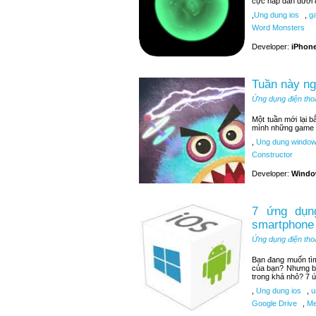
cực hấp dẫn dưới 
,
Ung dung ios
,
ga
Word Monsters
Developer:
iPhone
Tuần này n
Ứng dụng điện tho
Một tuần mới lại 
mình những game t
,
Ung dung window
Constructor
Developer:
Windo
7 ứng dụng
smartphone
Ứng dụng điện tho
Bạn đang muốn tìm 
của bạn? Nhưng bạ
trong khá nhỏ? 7 ứ
,
Ung dung ios
,
u
Google Drive
,
Me