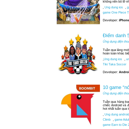
không nên bỏ lỡ n
,
Ung dung ios
,
g
game One Piece T
Developer:
iPhone
Điểm danh 5
Ứng dụng điện tho
Tuần qua làng mobi
hoàn toàn khác bi
,
Ung dung ios
,
un
Tiki Taka Soccer
Developer:
Androi
10 game “nó
Ứng dụng điện tho
Tuần qua hàng loạ
chiếc Android và 
hot nhất tuần qua 
,
Ung dung androi
Climb
,
game Adult
game Earn to Die 