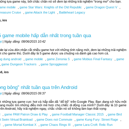
hững tựa game này, bởi chắc chắn nó sẽ đem lại những trải nghiệm “trong mơ” cho bạn.
ame mobile
,
game Star Wars: Knights of the Old Republic
,
game Dragon Quest V
,
reasure Cruise
,
game Attack the Light
,
Battleheart Legacy
, ios
 game mobile hấp dẫn nhất trong tuần qua
ại
| Ngày đăng: 08/06/2015 10:42
le lại vừa đón nhận rất nhiều game hot với những tính năng mới, đem lại những trải nghiệm
ệt cho game thủ. Dưới đây là 5 game được ưa chuộng và đánh giá cao hơn cả.
g dung android
,
game mobile
,
game Zenonia S
,
game Mobius Final Fantasy
,
game
,
game Dungeon Trackers
,
game Sproggiwood
d, ios
ng bỏng” nhất tuần qua trên Android
ại
| Ngày đăng: 08/06/2015 09:37
t những tựa game cực hot và hấp dẫn đã “đổ bộ” trên Google Play. Bạn đang sở hữu một
đang muốn tìm những điều mới mẻ hơn cho chiếc di động của mình? Dưới đây là 10 game
trên Android, hãy trải nghiệm ngay, chắc chắn nó sẽ không làm bạn thất vọng
d
,
game PAW Patron Draw & Play
,
game Football Manager Classic 2015
,
game Bird
 Swim Virtual Brainload
,
game Does not Commute
,
game Kung Fury: Street Rage
,
2
,
game Mortal Kombat X
,
game Chaos Rings III
,
game Lara Croft: Relic Run