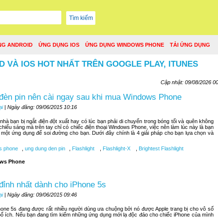
NG ANDROID
ỨNG DỤNG IOS
ỨNG DỤNG WINDOWS PHONE
TẢI ỨNG DỤNG
D VÀ IOS HOT NHẤT TRÊN GOOGLE PLAY, ITUNES
Cập nhật: 09/08/2026 0
đèn pin nên cài ngay sau khi mua Windows Phone
ại
| Ngày đăng: 09/06/2015 10:16
hà bạn bị ngắt điện đột xuất hay có lúc bạn phải di chuyển trong bóng tối và quên không
 chiếu sáng mà trên tay chỉ có chiếc điện thoại Windows Phone, việc nên làm lúc này là bạn
một ứng dụng để soi đường cho bạn. Dưới đây chính là 4 giải pháp cho bạn lựa chọn và
s phone
,
ung dung den pin
,
Flashlight
,
Flashlight-X
,
Brightest Flashlight
ws Phone
đỉnh nhất dành cho iPhone 5s
ại
| Ngày đăng: 09/06/2015 09:46
hone 5s đang được rất nhiều người dùng ưa chuộng bởi nó được Apple trang bị cho vô số
ổ ích. Nếu bạn đang tìm kiếm những ứng dụng mới lạ độc đáo cho chiếc iPhone của mình