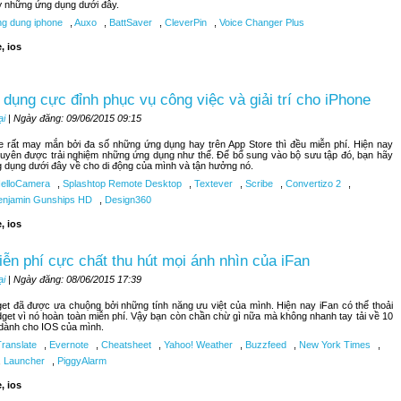
lỡ những ứng dụng dưới đây.
g dung iphone
,
Auxo
,
BattSaver
,
CleverPin
,
Voice Changer Plus
, ios
dụng cực đỉnh phục vụ công việc và giải trí cho iPhone
ại
| Ngày đăng: 09/06/2015 09:15
 rất may mắn bởi đa số những ứng dụng hay trên App Store thì đều miễn phí. Hiện nay
uyên được trải nghiệm những ứng dụng như thế. Để bổ sung vào bộ sưu tập đó, bạn hãy
g dụng dưới đây về cho di động của mình và tận hưởng nó.
elloCamera
,
Splashtop Remote Desktop
,
Textever
,
Scribe
,
Convertizo 2
,
njamin Gunships HD
,
Design360
, ios
iễn phí cực chất thu hút mọi ánh nhìn của iFan
ại
| Ngày đăng: 08/06/2015 17:39
get đã được ưa chuộng bởi những tính năng ưu việt của mình. Hiện nay iFan có thể thoải
dget vì nó hoàn toàn miễn phí. Vậy bạn còn chần chừ gì nữa mà không nhanh tay tải về 10
 dành cho IOS của mình.
Translate
,
Evernote
,
Cheatsheet
,
Yahoo! Weather
,
Buzzfeed
,
New York Times
,
,
Launcher
,
PiggyAlarm
, ios