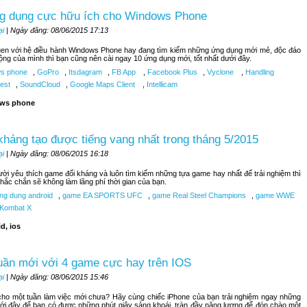
g dụng cực hữu ích cho Windows Phone
ại
| Ngày đăng: 08/06/2015 17:13
uen với hệ điều hành Windows Phone hay đang tìm kiếm những ứng dụng mới mẻ, độc đáo
ộng của mình thì bạn cũng nên cài ngay 10 ứng dụng mới, tốt nhất dưới đây.
s phone
,
GoPro
,
Itsdagram
,
FB App
,
Facebook Plus
,
Vyclone
,
Handling
est
,
SoundCloud
,
Google Maps Client
,
Intellicam
ws phone
kháng tạo được tiếng vang nhất trong tháng 5/2015
ại
| Ngày đăng: 08/06/2015 16:18
ời yêu thích game đối kháng và luôn tìm kiếm những tựa game hay nhất để trải nghiệm thì
hắc chắn sẽ không làm lãng phí thời gian của bạn.
ng dung android
,
game EA SPORTS UFC
,
game Real Steel Champions
,
game WWE
 Kombat X
d, ios
uần mới với 4 game cực hay trên IOS
ại
| Ngày đăng: 08/06/2015 15:46
ho một tuần làm việc mới chưa? Hãy cùng chiếc iPhone của bạn trải nghiệm ngay những
ới đây để bạn có được những phút giây sảng khoái, tràn đầy năng lượng để đón chào một