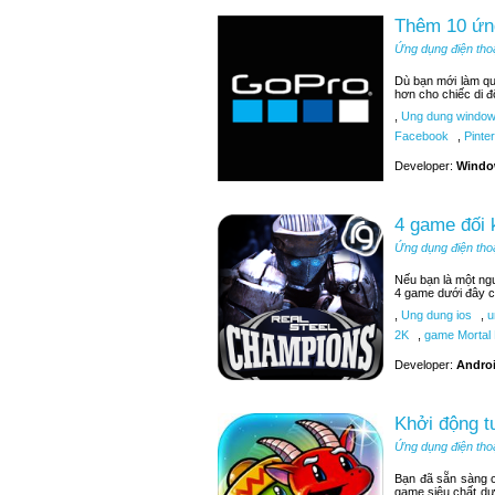
Thêm 10 ứn
Ứng dụng điện tho
Dù bạn mới làm q
hơn cho chiếc di đ
,
Ung dung window
Facebook
,
Pinter
Developer:
Windo
4 game đối 
Ứng dụng điện tho
Nếu bạn là một ngư
4 game dưới đây c
,
Ung dung ios
,
u
2K
,
game Mortal
Developer:
Androi
Khởi động t
Ứng dụng điện tho
Bạn đã sẵn sàng c
game siêu chất dư