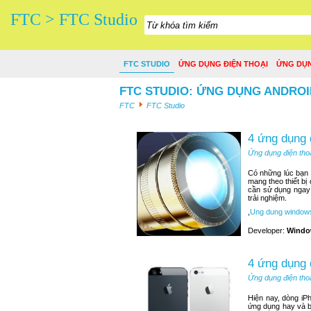
FTC > FTC Studio
FTC STUDIO
ỨNG DỤNG ĐIỆN THOẠI
ỨNG DỤ
FTC STUDIO: ỨNG DỤNG ANDROI
FTC
FTC Studio
4 ứng dụng 
Ứng dụng điện tho
Có những lúc bạn n
mang theo thiết bị
cần sử dụng ngay 
trải nghiệm.
,
Ung dung window
Developer:
Windo
4 ứng dụng 
Ứng dụng điện tho
Hiện nay, dòng iP
ứng dụng hay và b