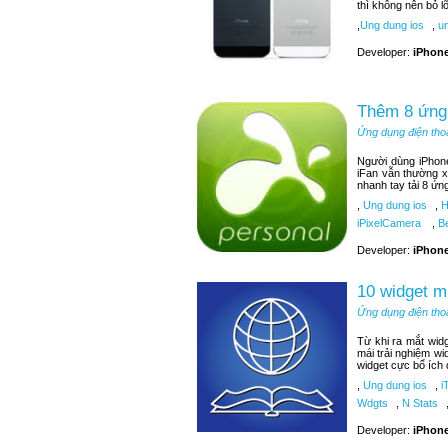
thì không nên bỏ 
,
Ung dung ios
,
un
Developer:
iPhone
Thêm 8 ứng 
Ứng dụng điện tho
Người dùng iPhone
iFan vẫn thường x
nhanh tay tải 8 ứn
,
Ung dung ios
,
H
iPixelCamera
,
Be
Developer:
iPhone
10 widget m
Ứng dụng điện tho
Từ khi ra mắt wid
mái trải nghiệm wi
widget cực bổ ích
,
Ung dung ios
,
i
Wdgts
,
N Stats
Developer:
iPhone