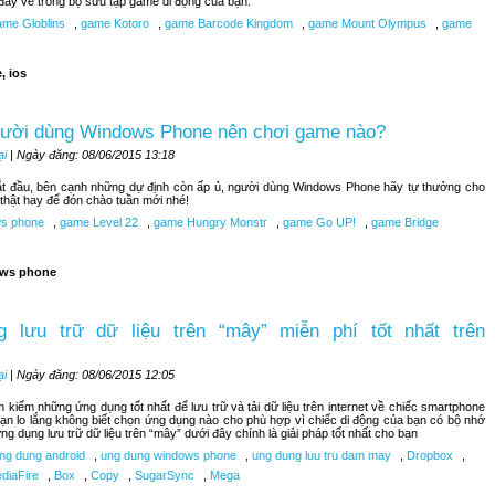
đây về trong bộ sưu tập game di động của bạn.
me Globlins
,
game Kotoro
,
game Barcode Kingdom
,
game Mount Olympus
,
game
, ios
gười dùng Windows Phone nên chơi game nào?
ại
| Ngày đăng: 08/06/2015 13:18
bắt đầu, bên cạnh những dự định còn ấp ủ, người dùng Windows Phone hãy tự thưởng cho
hật hay để đón chào tuần mới nhé!
s phone
,
game Level 22
,
game Hungry Monstr
,
game Go UP!
,
game Bridge
ws phone
 lưu trữ dữ liệu trên “mây” miễn phí tốt nhất trên
ại
| Ngày đăng: 08/06/2015 12:05
kiếm những ứng dụng tốt nhất để lưu trữ và tải dữ liệu trên internet về chiếc smartphone
n lo lắng không biết chọn ứng dụng nào cho phù hợp vì chiếc di động của bạn có bộ nhớ
ng dụng lưu trữ dữ liệu trên “mây” dưới đây chính là giải pháp tốt nhất cho bạn
ng dung android
,
ung dung windows phone
,
ung dung luu tru dam may
,
Dropbox
,
diaFire
,
Box
,
Copy
,
SugarSync
,
Mega