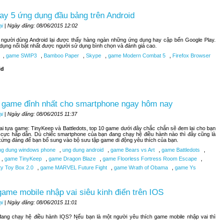
ay 5 ứng dụng đầu bảng trên Android
ại
| Ngày đăng: 08/06/2015 12:02
, người dùng Android lại được thấy hàng ngàn những ứng dụng hay cập bến Google Play.
 dụng nổi bật nhất được người sử dụng bình chọn và đánh giá cao.
,
game SWIP3
,
Bamboo Paper
,
Skype
,
game Modern Combat 5
,
Firefox Browser
id
 game đỉnh nhất cho smartphone ngay hôm nay
ại
| Ngày đăng: 08/06/2015 11:37
hai tựa game: TinyKeep và Battledots, top 10 game dưới đây chắc chắn sẽ đem lại cho bạn
 cực hấp dẫn. Dù chiếc smartphone của bạn đang chạy hệ điều hành nào thì đây cũng là
ứng đáng để bạn bổ sung vào bộ sưu tập game di động yêu thích của bạn.
g dung windows phone
,
ung dung android
,
game Bears vs Art
,
game Battledots
,
,
game TinyKeep
,
game Dragon Blaze
,
game Floorless Fortress Room Escape
,
ty Toy Box 2.0
,
game MARVEL Future Fight
,
game Wrath of Obama
,
game Ys
ame mobile nhập vai siêu kinh điển trên IOS
ại
| Ngày đăng: 08/06/2015 11:01
đang chạy hệ điều hành IOS? Nếu bạn là một người yêu thích game mobile nhập vai thì