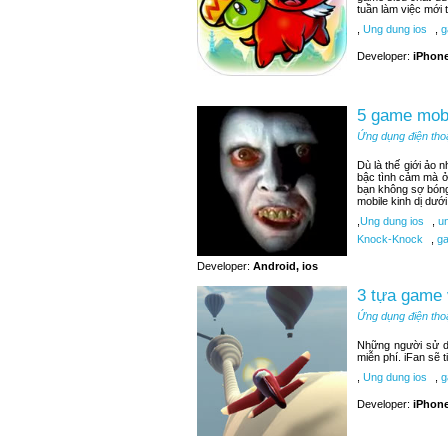
tuần làm việc mới t
,
Ung dung ios
,
g
Developer:
iPhone
5 game mobi
Ứng dụng điện tho
Dù là thế giới ảo 
bậc tình cảm mà ở
bạn không sợ bóng
mobile kinh dị dướ
,
Ung dung ios
,
un
Knock-Knock
,
ga
Developer:
Android, ios
3 tựa game 
Ứng dụng điện tho
Những người sử d
miễn phí. iFan sẽ 
,
Ung dung ios
,
ga
Developer:
iPhone