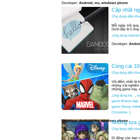
Developer:
Android, ios, windows phone
Cập nhật ng
Ứng dụng điện tho
Mỗi ngày trôi qua
Dưới đây là 5 ứng
,
Ung dung android
Developer:
Andro
Cùng cài 10
Ứng dụng điện tho
Với điểm nhấn là 
những trải nghiệm
những game hay, x
,
Ung dung ios
,
un
game Broken Age
game Disney Infini
Chronicles 1
Developer:
Android, ios, windows phone
Những tựa g
Ứng dụng điện tho
Di động của bạn 