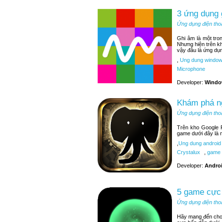
3 ứng dụng
Ứng dụng điện tho
Ghi âm là một tr
Nhưng hiện trên k
vậy đâu là ứng dụ
,
Ung dung window
Microphone
Developer:
Windo
Khám phá ng
Ứng dụng điện tho
Trên kho Google P
game dưới đây là 
,
Ung dung android
Crystalux
,
game 
Developer:
Andro
5 game cực 
Ứng dụng điện tho
Hãy mang đến cho