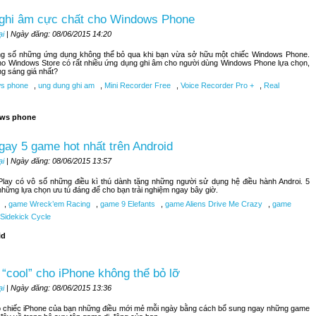
 ghi âm cực chất cho Windows Phone
ại
| Ngày đăng: 08/06/2015 14:20
ong số những ứng dụng không thể bỏ qua khi bạn vừa sở hữu một chiếc Windows Phone.
ho Windows Store có rất nhiều ứng dụng ghi âm cho người dùng Windows Phone lựa chọn,
ng sáng giá nhất?
s phone
,
ung dung ghi am
,
Mini Recorder Free
,
Voice Recorder Pro +
,
Real
ws phone
ay 5 game hot nhất trên Android
ại
| Ngày đăng: 08/06/2015 13:57
lay có vô số những điều kì thú dành tặng những người sử dụng hệ điều hành Androi. 5
những lựa chọn ưu tú đáng để cho bạn trải nghiệm ngay bây giờ.
,
game Wreck’em Racing
,
game 9 Elefants
,
game Aliens Drive Me Crazy
,
game
Sidekick Cycle
id
“cool” cho iPhone không thể bỏ lỡ
ại
| Ngày đăng: 08/06/2015 13:36
 chiếc iPhone của bạn những điều mới mẻ mỗi ngày bằng cách bổ sung ngay những game