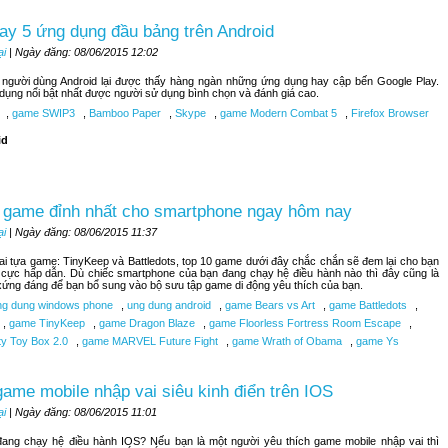
ay 5 ứng dụng đầu bảng trên Android
ại
| Ngày đăng: 08/06/2015 12:02
, người dùng Android lại được thấy hàng ngàn những ứng dụng hay cập bến Google Play.
 dụng nổi bật nhất được người sử dụng bình chọn và đánh giá cao.
,
game SWIP3
,
Bamboo Paper
,
Skype
,
game Modern Combat 5
,
Firefox Browser
id
 game đỉnh nhất cho smartphone ngay hôm nay
ại
| Ngày đăng: 08/06/2015 11:37
hai tựa game: TinyKeep và Battledots, top 10 game dưới đây chắc chắn sẽ đem lại cho bạn
 cực hấp dẫn. Dù chiếc smartphone của bạn đang chạy hệ điều hành nào thì đây cũng là
ứng đáng để bạn bổ sung vào bộ sưu tập game di động yêu thích của bạn.
g dung windows phone
,
ung dung android
,
game Bears vs Art
,
game Battledots
,
,
game TinyKeep
,
game Dragon Blaze
,
game Floorless Fortress Room Escape
,
ty Toy Box 2.0
,
game MARVEL Future Fight
,
game Wrath of Obama
,
game Ys
ame mobile nhập vai siêu kinh điển trên IOS
ại
| Ngày đăng: 08/06/2015 11:01
đang chạy hệ điều hành IOS? Nếu bạn là một người yêu thích game mobile nhập vai thì