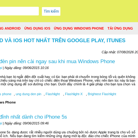
NG ANDROID
ỨNG DỤNG IOS
ỨNG DỤNG WINDOWS PHONE
TẢI ỨNG DỤNG
D VÀ IOS HOT NHẤT TRÊN GOOGLE PLAY, ITUNES
Cập nhật: 07/08/2026 2
đèn pin nên cài ngay sau khi mua Windows Phone
ại
| Ngày đăng: 09/06/2015 10:16
hà bạn bị ngắt điện đột xuất hay có lúc bạn phải di chuyển trong bóng tối và quên không
 chiếu sáng mà trên tay chỉ có chiếc điện thoại Windows Phone, việc nên làm lúc này là bạn
một ứng dụng để soi đường cho bạn. Dưới đây chính là 4 giải pháp cho bạn lựa chọn và
s phone
,
ung dung den pin
,
Flashlight
,
Flashlight-X
,
Brightest Flashlight
ws Phone
đỉnh nhất dành cho iPhone 5s
ại
| Ngày đăng: 09/06/2015 09:46
hone 5s đang được rất nhiều người dùng ưa chuộng bởi nó được Apple trang bị cho vô số
ổ ích. Nếu bạn đang tìm kiếm những ứng dụng mới lạ độc đáo cho chiếc iPhone của mình