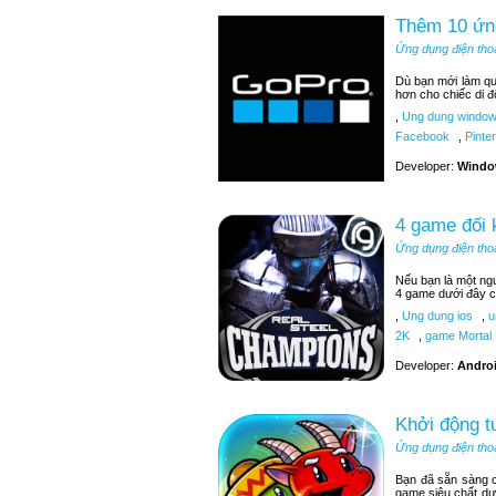
Thêm 10 ứn
Ứng dụng điện tho
Dù bạn mới làm q
hơn cho chiếc di đ
,
Ung dung window
Facebook
,
Pinter
Developer:
Windo
4 game đối 
Ứng dụng điện tho
Nếu bạn là một ngư
4 game dưới đây c
,
Ung dung ios
,
u
2K
,
game Mortal
Developer:
Androi
Khởi động t
Ứng dụng điện tho
Bạn đã sẵn sàng c
game siêu chất dư