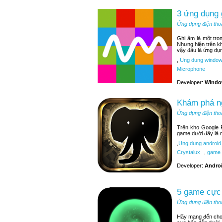
3 ứng dụng
Ứng dụng điện tho
Ghi âm là một tr
Nhưng hiện trên k
vậy đâu là ứng dụ
,
Ung dung window
Microphone
Developer:
Windo
Khám phá ng
Ứng dụng điện tho
Trên kho Google P
game dưới đây là 
,
Ung dung android
Crystalux
,
game 
Developer:
Andro
5 game cực 
Ứng dụng điện tho
Hãy mang đến cho