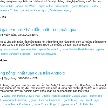
hững tựa game này, bởi chắc chắn nó sẽ đem lại những trải nghiệm “trong mơ” cho bạn.
ame mobile
,
game Star Wars: Knights of the Old Republic
,
game Dragon Quest V
,
reasure Cruise
,
game Attack the Light
,
Battleheart Legacy
, ios
 game mobile hấp dẫn nhất trong tuần qua
ại
| Ngày đăng: 08/06/2015 10:42
le lại vừa đón nhận rất nhiều game hot với những tính năng mới, đem lại những trải nghiệm
ệt cho game thủ. Dưới đây là 5 game được ưa chuộng và đánh giá cao hơn cả.
g dung android
,
game mobile
,
game Zenonia S
,
game Mobius Final Fantasy
,
game
,
game Dungeon Trackers
,
game Sproggiwood
d, ios
ng bỏng” nhất tuần qua trên Android
ại
| Ngày đăng: 08/06/2015 09:37
t những tựa game cực hot và hấp dẫn đã “đổ bộ” trên Google Play. Bạn đang sở hữu một
đang muốn tìm những điều mới mẻ hơn cho chiếc di động của mình? Dưới đây là 10 game
trên Android, hãy trải nghiệm ngay, chắc chắn nó sẽ không làm bạn thất vọng
d
,
game PAW Patron Draw & Play
,
game Football Manager Classic 2015
,
game Bird
 Swim Virtual Brainload
,
game Does not Commute
,
game Kung Fury: Street Rage
,
2
,
game Mortal Kombat X
,
game Chaos Rings III
,
game Lara Croft: Relic Run