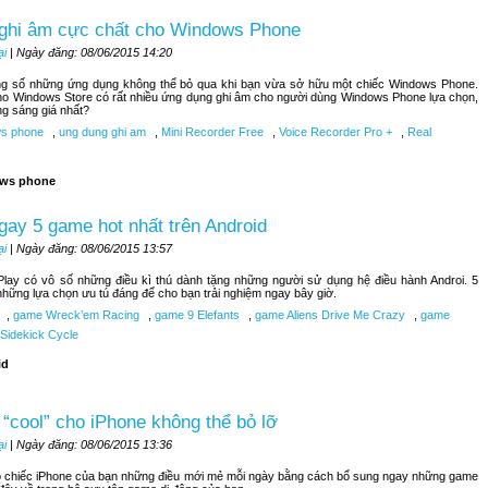
 ghi âm cực chất cho Windows Phone
ại
| Ngày đăng: 08/06/2015 14:20
ong số những ứng dụng không thể bỏ qua khi bạn vừa sở hữu một chiếc Windows Phone.
ho Windows Store có rất nhiều ứng dụng ghi âm cho người dùng Windows Phone lựa chọn,
ng sáng giá nhất?
s phone
,
ung dung ghi am
,
Mini Recorder Free
,
Voice Recorder Pro +
,
Real
ws phone
ay 5 game hot nhất trên Android
ại
| Ngày đăng: 08/06/2015 13:57
lay có vô số những điều kì thú dành tặng những người sử dụng hệ điều hành Androi. 5
những lựa chọn ưu tú đáng để cho bạn trải nghiệm ngay bây giờ.
,
game Wreck’em Racing
,
game 9 Elefants
,
game Aliens Drive Me Crazy
,
game
Sidekick Cycle
id
“cool” cho iPhone không thể bỏ lỡ
ại
| Ngày đăng: 08/06/2015 13:36
 chiếc iPhone của bạn những điều mới mẻ mỗi ngày bằng cách bổ sung ngay những game