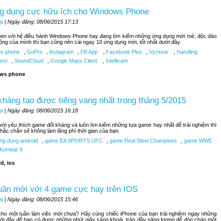
g dụng cực hữu ích cho Windows Phone
ại
| Ngày đăng: 08/06/2015 17:13
uen với hệ điều hành Windows Phone hay đang tìm kiếm những ứng dụng mới mẻ, độc đáo
ộng của mình thì bạn cũng nên cài ngay 10 ứng dụng mới, tốt nhất dưới đây.
s phone
,
GoPro
,
Itsdagram
,
FB App
,
Facebook Plus
,
Vyclone
,
Handling
est
,
SoundCloud
,
Google Maps Client
,
Intellicam
ws phone
kháng tạo được tiếng vang nhất trong tháng 5/2015
ại
| Ngày đăng: 08/06/2015 16:18
ời yêu thích game đối kháng và luôn tìm kiếm những tựa game hay nhất để trải nghiệm thì
hắc chắn sẽ không làm lãng phí thời gian của bạn.
ng dung android
,
game EA SPORTS UFC
,
game Real Steel Champions
,
game WWE
 Kombat X
d, ios
uần mới với 4 game cực hay trên IOS
ại
| Ngày đăng: 08/06/2015 15:46
ho một tuần làm việc mới chưa? Hãy cùng chiếc iPhone của bạn trải nghiệm ngay những
ới đây để bạn có được những phút giây sảng khoái, tràn đầy năng lượng để đón chào một