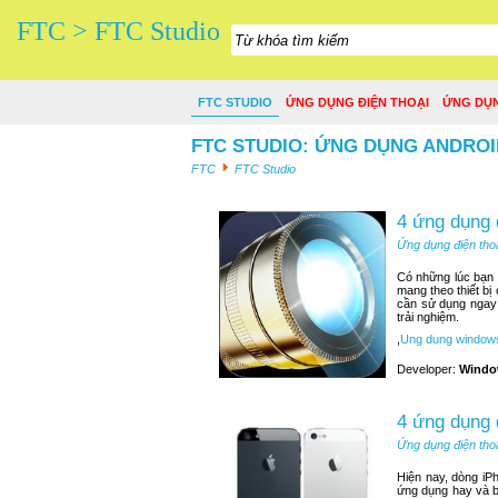
FTC > FTC Studio
FTC STUDIO
ỨNG DỤNG ĐIỆN THOẠI
ỨNG DỤ
FTC STUDIO: ỨNG DỤNG ANDROI
FTC
FTC Studio
4 ứng dụng 
Ứng dụng điện tho
Có những lúc bạn n
mang theo thiết bị
cần sử dụng ngay 
trải nghiệm.
,
Ung dung window
Developer:
Windo
4 ứng dụng 
Ứng dụng điện tho
Hiện nay, dòng iP
ứng dụng hay và b