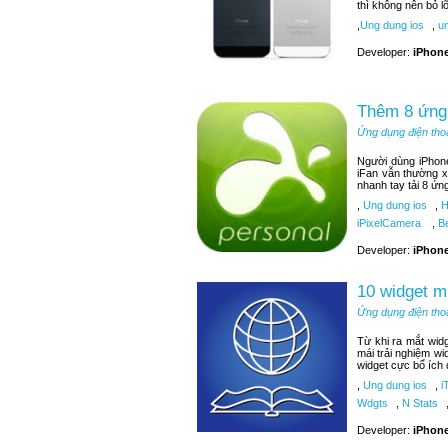
thì không nên bỏ 
,
Ung dung ios
,
un
Developer:
iPhone
Thêm 8 ứng 
Ứng dụng điện tho
Người dùng iPhone
iFan vẫn thường x
nhanh tay tải 8 ứn
,
Ung dung ios
,
H
iPixelCamera
,
Be
Developer:
iPhone
10 widget m
Ứng dụng điện tho
Từ khi ra mắt wid
mái trải nghiệm wi
widget cực bổ ích
,
Ung dung ios
,
i
Wdgts
,
N Stats
Developer:
iPhone