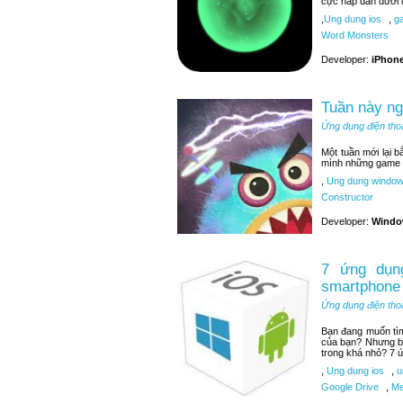
cực hấp dẫn dưới 
,
Ung dung ios
,
ga
Word Monsters
Developer:
iPhone
Tuần này n
Ứng dụng điện tho
Một tuần mới lại 
mình những game t
,
Ung dung window
Constructor
Developer:
Windo
7 ứng dụng
smartphone
Ứng dụng điện tho
Bạn đang muốn tìm 
của bạn? Nhưng bạ
trong khá nhỏ? 7 ứ
,
Ung dung ios
,
u
Google Drive
,
Me