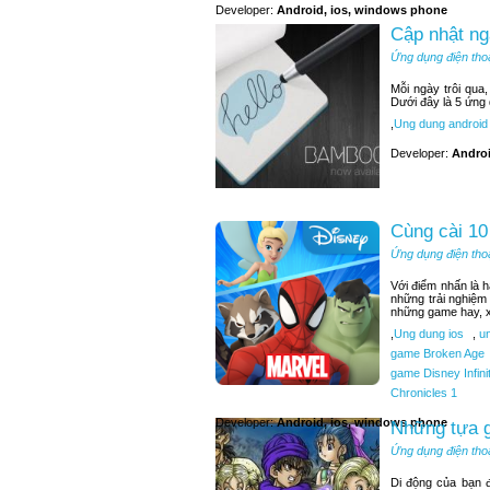
Developer:
Android, ios, windows phone
Cập nhật ng
Ứng dụng điện tho
Mỗi ngày trôi qua
Dưới đây là 5 ứng
,
Ung dung android
Developer:
Andro
Cùng cài 10
Ứng dụng điện tho
Với điểm nhấn là 
những trải nghiệm
những game hay, x
,
Ung dung ios
,
un
game Broken Age
game Disney Infini
Chronicles 1
Developer:
Android, ios, windows phone
Những tựa g
Ứng dụng điện tho
Di động của bạn 