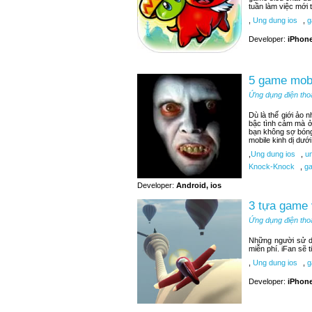
tuần làm việc mới t
,
Ung dung ios
,
g
Developer:
iPhone
5 game mobi
Ứng dụng điện tho
Dù là thế giới ảo 
bậc tình cảm mà ở
bạn không sợ bóng
mobile kinh dị dướ
,
Ung dung ios
,
un
Knock-Knock
,
ga
Developer:
Android, ios
3 tựa game 
Ứng dụng điện tho
Những người sử d
miễn phí. iFan sẽ 
,
Ung dung ios
,
ga
Developer:
iPhone