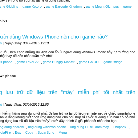
đây về trong bộ sưu tập game di động của bạn.
me Globlins
,
game Kotoro
,
game Barcode Kingdom
,
game Mount Olympus
,
game
, ios
gười dùng Windows Phone nên chơi game nào?
ại
| Ngày đăng: 08/06/2015 13:18
bắt đầu, bên cạnh những dự định còn ấp ủ, người dùng Windows Phone hãy tự thưởng cho
hật hay để đón chào tuần mới nhé!
s phone
,
game Level 22
,
game Hungry Monstr
,
game Go UP!
,
game Bridge
ws phone
 lưu trữ dữ liệu trên “mây” miễn phí tốt nhất trên
ại
| Ngày đăng: 08/06/2015 12:05
kiếm những ứng dụng tốt nhất để lưu trữ và tải dữ liệu trên internet về chiếc smartphone
n lo lắng không biết chọn ứng dụng nào cho phù hợp vì chiếc di động của bạn có bộ nhớ
ng dụng lưu trữ dữ liệu trên “mây” dưới đây chính là giải pháp tốt nhất cho bạn
ng dung android
,
ung dung windows phone
,
ung dung luu tru dam may
,
Dropbox
,
diaFire
,
Box
,
Copy
,
SugarSync
,
Mega