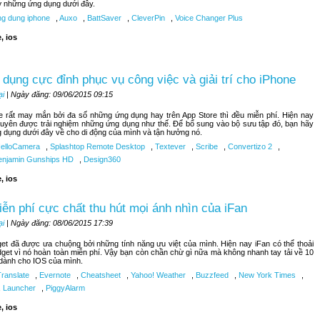
lỡ những ứng dụng dưới đây.
g dung iphone
,
Auxo
,
BattSaver
,
CleverPin
,
Voice Changer Plus
, ios
dụng cực đỉnh phục vụ công việc và giải trí cho iPhone
ại
| Ngày đăng: 09/06/2015 09:15
 rất may mắn bởi đa số những ứng dụng hay trên App Store thì đều miễn phí. Hiện nay
uyên được trải nghiệm những ứng dụng như thế. Để bổ sung vào bộ sưu tập đó, bạn hãy
g dụng dưới đây về cho di động của mình và tận hưởng nó.
elloCamera
,
Splashtop Remote Desktop
,
Textever
,
Scribe
,
Convertizo 2
,
njamin Gunships HD
,
Design360
, ios
iễn phí cực chất thu hút mọi ánh nhìn của iFan
ại
| Ngày đăng: 08/06/2015 17:39
get đã được ưa chuộng bởi những tính năng ưu việt của mình. Hiện nay iFan có thể thoải
dget vì nó hoàn toàn miễn phí. Vậy bạn còn chần chừ gì nữa mà không nhanh tay tải về 10
 dành cho IOS của mình.
Translate
,
Evernote
,
Cheatsheet
,
Yahoo! Weather
,
Buzzfeed
,
New York Times
,
,
Launcher
,
PiggyAlarm
, ios