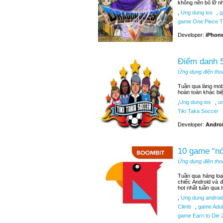
không nên bỏ lỡ n
,
Ung dung ios
,
g
game One Piece T
Developer:
iPhone
Điểm danh 5
Ứng dụng điện tho
Tuần qua làng mobi
hoàn toàn khác bi
,
Ung dung ios
,
un
Tiki Taka Soccer
Developer:
Androi
10 game “nó
Ứng dụng điện tho
Tuần qua hàng loạ
chiếc Android và 
hot nhất tuần qua 
,
Ung dung androi
Climb
,
game Adult
game Earn to Die 