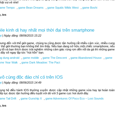
hật vui vẻ nhé!
ame Tempo
,
game Bean Dreams
,
game Squids Wilds West
,
game Boshi
, ios
le kinh dị hay nhất mọi thời đại trên smartphone
ại
| Ngày đăng: 08/06/2015 15:22
nhưng đến với thế giới game, chúng ta cũng được tận hưởng rất nhiều cảm xúc, nhiều cung
 thế giới thường bạn không thể tìm thấy. Nếu bạn đang sở hữu một chiếc smartphone, nếu
 tối và bạn thích được trải nghiệm những cảm giác rùng rợn đến nổi da gà thì những game
i đây sẽ ngay lập tức “hút hồn” bạn.
g dung android
,
game mobile
,
game The Descent
,
game Abandoned House
,
game
me Year Walk
,
game Dark Meadow: The Pact
vô cùng độc đáo chỉ có trên IOS
ại
| Ngày đăng: 08/06/2015 14:49
ụng hệ điều hành IOS thường xuyên được cập nhật những game vừa hay lại hoàn toàn
tiếp tục được tận hưởng điều tuyệt vời đó với 3 game cực hot dưới đây.
me Tail Drift
,
game Gunship X
,
game Adventures Of Poco Eco – Lost Sounds
, ios