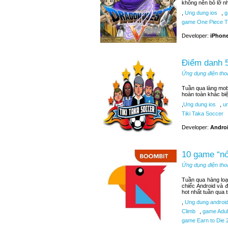
không nên bỏ lỡ n
,
Ung dung ios
,
g
game One Piece T
Developer:
iPhone
Điểm danh 5
Ứng dụng điện tho
Tuần qua làng mobi
hoàn toàn khác bi
,
Ung dung ios
,
un
Tiki Taka Soccer
Developer:
Androi
10 game “nó
Ứng dụng điện tho
Tuần qua hàng loạ
chiếc Android và 
hot nhất tuần qua 
,
Ung dung androi
Climb
,
game Adult
game Earn to Die 