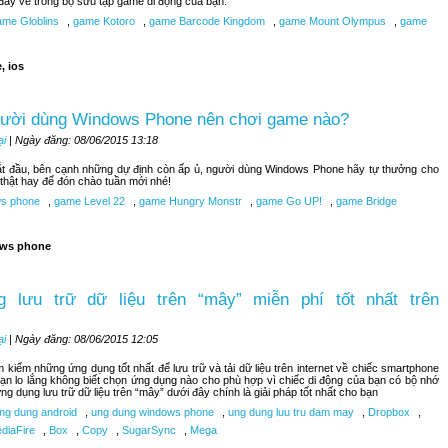
đây về trong bộ sưu tập game di động của bạn.
me Globlins
,
game Kotoro
,
game Barcode Kingdom
,
game Mount Olympus
,
game
, ios
gười dùng Windows Phone nên chơi game nào?
ại
| Ngày đăng: 08/06/2015 13:18
bắt đầu, bên cạnh những dự định còn ấp ủ, người dùng Windows Phone hãy tự thưởng cho
hật hay để đón chào tuần mới nhé!
s phone
,
game Level 22
,
game Hungry Monstr
,
game Go UP!
,
game Bridge
ws phone
 lưu trữ dữ liệu trên “mây” miễn phí tốt nhất trên
ại
| Ngày đăng: 08/06/2015 12:05
kiếm những ứng dụng tốt nhất để lưu trữ và tải dữ liệu trên internet về chiếc smartphone
n lo lắng không biết chọn ứng dụng nào cho phù hợp vì chiếc di động của bạn có bộ nhớ
ng dụng lưu trữ dữ liệu trên “mây” dưới đây chính là giải pháp tốt nhất cho bạn
ng dung android
,
ung dung windows phone
,
ung dung luu tru dam may
,
Dropbox
,
diaFire
,
Box
,
Copy
,
SugarSync
,
Mega