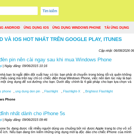
NG ANDROID
ỨNG DỤNG IOS
ỨNG DỤNG WINDOWS PHONE
TẢI ỨNG DỤNG
D VÀ IOS HOT NHẤT TRÊN GOOGLE PLAY, ITUNES
Cập nhật: 06/08/2026 0
đèn pin nên cài ngay sau khi mua Windows Phone
ại
| Ngày đăng: 09/06/2015 10:16
hà bạn bị ngắt điện đột xuất hay có lúc bạn phải di chuyển trong bóng tối và quên không
 chiếu sáng mà trên tay chỉ có chiếc điện thoại Windows Phone, việc nên làm lúc này là bạn
một ứng dụng để soi đường cho bạn. Dưới đây chính là 4 giải pháp cho bạn lựa chọn và
s phone
,
ung dung den pin
,
Flashlight
,
Flashlight-X
,
Brightest Flashlight
ws Phone
đỉnh nhất dành cho iPhone 5s
ại
| Ngày đăng: 09/06/2015 09:46
hone 5s đang được rất nhiều người dùng ưa chuộng bởi nó được Apple trang bị cho vô số
ổ ích. Nếu bạn đang tìm kiếm những ứng dụng mới lạ độc đáo cho chiếc iPhone của mình