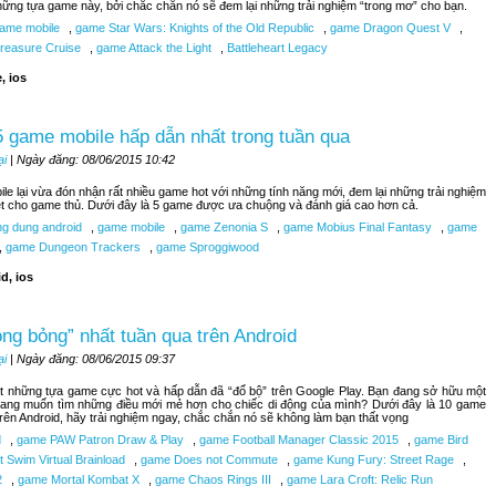
hững tựa game này, bởi chắc chắn nó sẽ đem lại những trải nghiệm “trong mơ” cho bạn.
ame mobile
,
game Star Wars: Knights of the Old Republic
,
game Dragon Quest V
,
reasure Cruise
,
game Attack the Light
,
Battleheart Legacy
, ios
 game mobile hấp dẫn nhất trong tuần qua
ại
| Ngày đăng: 08/06/2015 10:42
le lại vừa đón nhận rất nhiều game hot với những tính năng mới, đem lại những trải nghiệm
ệt cho game thủ. Dưới đây là 5 game được ưa chuộng và đánh giá cao hơn cả.
g dung android
,
game mobile
,
game Zenonia S
,
game Mobius Final Fantasy
,
game
,
game Dungeon Trackers
,
game Sproggiwood
d, ios
ng bỏng” nhất tuần qua trên Android
ại
| Ngày đăng: 08/06/2015 09:37
t những tựa game cực hot và hấp dẫn đã “đổ bộ” trên Google Play. Bạn đang sở hữu một
đang muốn tìm những điều mới mẻ hơn cho chiếc di động của mình? Dưới đây là 10 game
trên Android, hãy trải nghiệm ngay, chắc chắn nó sẽ không làm bạn thất vọng
d
,
game PAW Patron Draw & Play
,
game Football Manager Classic 2015
,
game Bird
 Swim Virtual Brainload
,
game Does not Commute
,
game Kung Fury: Street Rage
,
2
,
game Mortal Kombat X
,
game Chaos Rings III
,
game Lara Croft: Relic Run