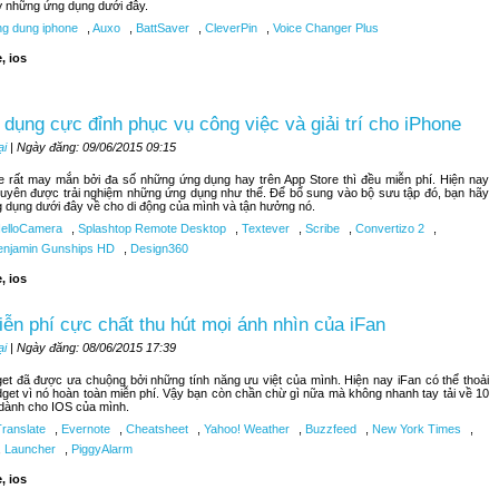
lỡ những ứng dụng dưới đây.
g dung iphone
,
Auxo
,
BattSaver
,
CleverPin
,
Voice Changer Plus
, ios
dụng cực đỉnh phục vụ công việc và giải trí cho iPhone
ại
| Ngày đăng: 09/06/2015 09:15
 rất may mắn bởi đa số những ứng dụng hay trên App Store thì đều miễn phí. Hiện nay
uyên được trải nghiệm những ứng dụng như thế. Để bổ sung vào bộ sưu tập đó, bạn hãy
g dụng dưới đây về cho di động của mình và tận hưởng nó.
elloCamera
,
Splashtop Remote Desktop
,
Textever
,
Scribe
,
Convertizo 2
,
njamin Gunships HD
,
Design360
, ios
iễn phí cực chất thu hút mọi ánh nhìn của iFan
ại
| Ngày đăng: 08/06/2015 17:39
get đã được ưa chuộng bởi những tính năng ưu việt của mình. Hiện nay iFan có thể thoải
dget vì nó hoàn toàn miễn phí. Vậy bạn còn chần chừ gì nữa mà không nhanh tay tải về 10
 dành cho IOS của mình.
Translate
,
Evernote
,
Cheatsheet
,
Yahoo! Weather
,
Buzzfeed
,
New York Times
,
,
Launcher
,
PiggyAlarm
, ios