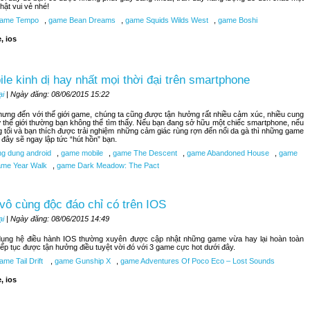
hật vui vẻ nhé!
ame Tempo
,
game Bean Dreams
,
game Squids Wilds West
,
game Boshi
, ios
le kinh dị hay nhất mọi thời đại trên smartphone
ại
| Ngày đăng: 08/06/2015 15:22
nhưng đến với thế giới game, chúng ta cũng được tận hưởng rất nhiều cảm xúc, nhiều cung
 thế giới thường bạn không thể tìm thấy. Nếu bạn đang sở hữu một chiếc smartphone, nếu
 tối và bạn thích được trải nghiệm những cảm giác rùng rợn đến nổi da gà thì những game
i đây sẽ ngay lập tức “hút hồn” bạn.
g dung android
,
game mobile
,
game The Descent
,
game Abandoned House
,
game
me Year Walk
,
game Dark Meadow: The Pact
vô cùng độc đáo chỉ có trên IOS
ại
| Ngày đăng: 08/06/2015 14:49
ụng hệ điều hành IOS thường xuyên được cập nhật những game vừa hay lại hoàn toàn
tiếp tục được tận hưởng điều tuyệt vời đó với 3 game cực hot dưới đây.
me Tail Drift
,
game Gunship X
,
game Adventures Of Poco Eco – Lost Sounds
, ios