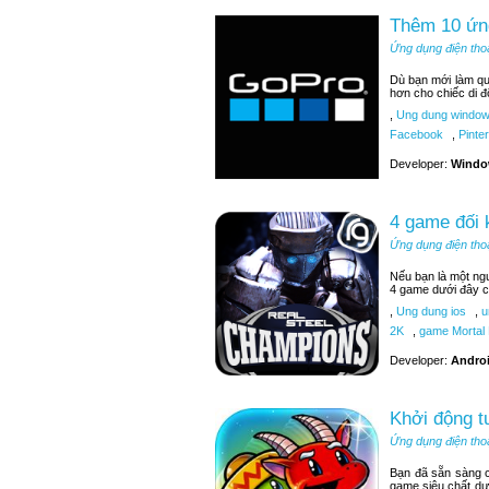
Thêm 10 ứn
Ứng dụng điện tho
Dù bạn mới làm q
hơn cho chiếc di đ
,
Ung dung window
Facebook
,
Pinter
Developer:
Windo
4 game đối 
Ứng dụng điện tho
Nếu bạn là một ngư
4 game dưới đây c
,
Ung dung ios
,
u
2K
,
game Mortal
Developer:
Androi
Khởi động t
Ứng dụng điện tho
Bạn đã sẵn sàng c
game siêu chất dư