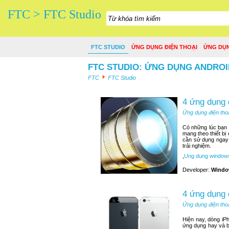
FTC > FTC Studio
FTC STUDIO
ỨNG DỤNG ĐIỆN THOẠI
ỨNG DỤ
FTC STUDIO: ỨNG DỤNG ANDROI
FTC
FTC Studio
4 ứng dụng 
Ứng dụng điện tho
Có những lúc bạn n
mang theo thiết bị
cần sử dụng ngay 
trải nghiệm.
,
Ung dung window
Developer:
Windo
4 ứng dụng 
Ứng dụng điện tho
Hiện nay, dòng iP
ứng dụng hay và b