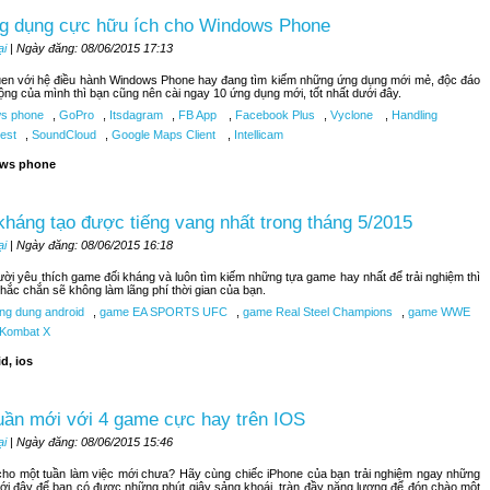
g dụng cực hữu ích cho Windows Phone
ại
| Ngày đăng: 08/06/2015 17:13
uen với hệ điều hành Windows Phone hay đang tìm kiếm những ứng dụng mới mẻ, độc đáo
ộng của mình thì bạn cũng nên cài ngay 10 ứng dụng mới, tốt nhất dưới đây.
s phone
,
GoPro
,
Itsdagram
,
FB App
,
Facebook Plus
,
Vyclone
,
Handling
est
,
SoundCloud
,
Google Maps Client
,
Intellicam
ws phone
kháng tạo được tiếng vang nhất trong tháng 5/2015
ại
| Ngày đăng: 08/06/2015 16:18
ời yêu thích game đối kháng và luôn tìm kiếm những tựa game hay nhất để trải nghiệm thì
hắc chắn sẽ không làm lãng phí thời gian của bạn.
ng dung android
,
game EA SPORTS UFC
,
game Real Steel Champions
,
game WWE
 Kombat X
d, ios
uần mới với 4 game cực hay trên IOS
ại
| Ngày đăng: 08/06/2015 15:46
ho một tuần làm việc mới chưa? Hãy cùng chiếc iPhone của bạn trải nghiệm ngay những
ới đây để bạn có được những phút giây sảng khoái, tràn đầy năng lượng để đón chào một