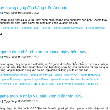
ay 5 ứng dụng đầu bảng trên Android
ại
| Ngày đăng: 08/06/2015 12:02
, người dùng Android lại được thấy hàng ngàn những ứng dụng hay cập bến Google Play.
 dụng nổi bật nhất được người sử dụng bình chọn và đánh giá cao.
,
game SWIP3
,
Bamboo Paper
,
Skype
,
game Modern Combat 5
,
Firefox Browser
id
 game đỉnh nhất cho smartphone ngay hôm nay
ại
| Ngày đăng: 08/06/2015 11:37
hai tựa game: TinyKeep và Battledots, top 10 game dưới đây chắc chắn sẽ đem lại cho bạn
 cực hấp dẫn. Dù chiếc smartphone của bạn đang chạy hệ điều hành nào thì đây cũng là
ứng đáng để bạn bổ sung vào bộ sưu tập game di động yêu thích của bạn.
g dung windows phone
,
ung dung android
,
game Bears vs Art
,
game Battledots
,
,
game TinyKeep
,
game Dragon Blaze
,
game Floorless Fortress Room Escape
,
ty Toy Box 2.0
,
game MARVEL Future Fight
,
game Wrath of Obama
,
game Ys
ame mobile nhập vai siêu kinh điển trên IOS
ại
| Ngày đăng: 08/06/2015 11:01
đang chạy hệ điều hành IOS? Nếu bạn là một người yêu thích game mobile nhập vai thì