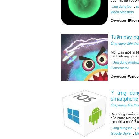
cực hấp dẫn dưới 
,
Ung dung ios
,
ga
Word Monsters
Developer:
iPhone
Tuần này n
Ứng dụng điện tho
Một tuần mới lại 
mình những game t
,
Ung dung window
Constructor
Developer:
Windo
7 ứng dụng
smartphone
Ứng dụng điện tho
Bạn đang muốn tìm 
của bạn? Nhưng bạ
trong khá nhỏ? 7 ứ
,
Ung dung ios
,
u
Google Drive
,
Me