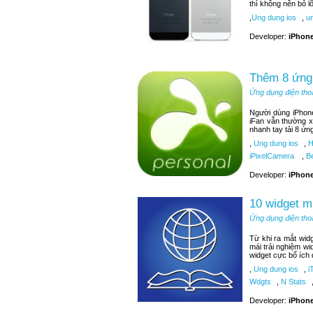
thì không nên bỏ 
,
Ung dung ios
,
un
Developer:
iPhone
Thêm 8 ứng 
Ứng dụng điện tho
Người dùng iPhone
iFan vẫn thường x
nhanh tay tải 8 ứn
,
Ung dung ios
,
H
iPixelCamera
,
Be
Developer:
iPhone
10 widget m
Ứng dụng điện tho
Từ khi ra mắt wid
mái trải nghiệm wi
widget cực bổ ích
,
Ung dung ios
,
i
Wdgts
,
N Stats
Developer:
iPhone