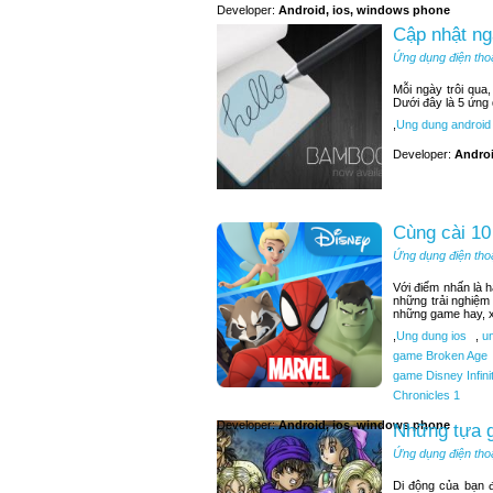
Developer:
Android, ios, windows phone
Cập nhật ng
Ứng dụng điện tho
Mỗi ngày trôi qua
Dưới đây là 5 ứng
,
Ung dung android
Developer:
Andro
Cùng cài 10
Ứng dụng điện tho
Với điểm nhấn là 
những trải nghiệm
những game hay, x
,
Ung dung ios
,
un
game Broken Age
game Disney Infini
Chronicles 1
Developer:
Android, ios, windows phone
Những tựa g
Ứng dụng điện tho
Di động của bạn 