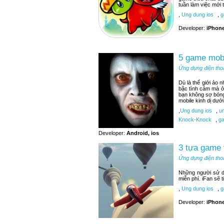
tuần làm việc mới t
,
Ung dung ios
,
g
Developer:
iPhone
5 game mobi
Ứng dụng điện tho
Dù là thế giới ảo 
bậc tình cảm mà ở
bạn không sợ bóng
mobile kinh dị dướ
,
Ung dung ios
,
un
Knock-Knock
,
ga
Developer:
Android, ios
3 tựa game 
Ứng dụng điện tho
Những người sử d
miễn phí. iFan sẽ 
,
Ung dung ios
,
ga
Developer:
iPhone