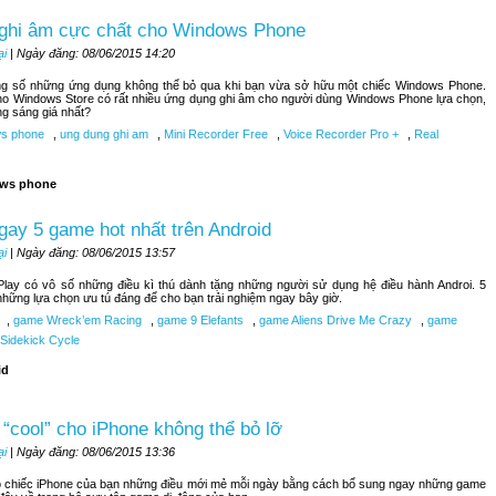
 ghi âm cực chất cho Windows Phone
ại
| Ngày đăng: 08/06/2015 14:20
ong số những ứng dụng không thể bỏ qua khi bạn vừa sở hữu một chiếc Windows Phone.
ho Windows Store có rất nhiều ứng dụng ghi âm cho người dùng Windows Phone lựa chọn,
ng sáng giá nhất?
s phone
,
ung dung ghi am
,
Mini Recorder Free
,
Voice Recorder Pro +
,
Real
ws phone
ay 5 game hot nhất trên Android
ại
| Ngày đăng: 08/06/2015 13:57
lay có vô số những điều kì thú dành tặng những người sử dụng hệ điều hành Androi. 5
những lựa chọn ưu tú đáng để cho bạn trải nghiệm ngay bây giờ.
,
game Wreck’em Racing
,
game 9 Elefants
,
game Aliens Drive Me Crazy
,
game
Sidekick Cycle
id
“cool” cho iPhone không thể bỏ lỡ
ại
| Ngày đăng: 08/06/2015 13:36
 chiếc iPhone của bạn những điều mới mẻ mỗi ngày bằng cách bổ sung ngay những game