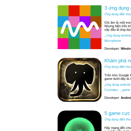
3 ứng dụng
Ứng dụng điện tho
Ghi âm là một tr
Nhưng hiện trên k
vậy đâu là ứng dụ
,
Ung dung window
Microphone
Developer:
Windo
Khám phá ng
Ứng dụng điện tho
Trên kho Google P
game dưới đây là 
,
Ung dung android
Crystalux
,
game 
Developer:
Andro
5 game cực 
Ứng dụng điện tho
Hãy mang đến cho