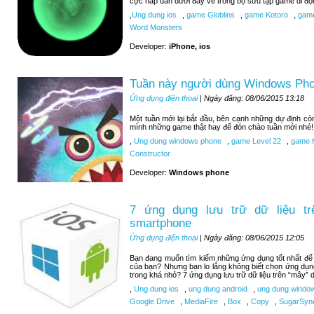
cực hấp dẫn dưới đây về trong bộ sưu tập game di độ
,
Ung dung ios
,
game Globlins
,
game Kotoro
,
game
Word Monsters
Developer:
iPhone, ios
Tuần này người dùng Windows Pho
Ứng dụng điện thoại
| Ngày đăng: 08/06/2015 13:18
Một tuần mới lại bắt đầu, bên cạnh những dự định c
mình những game thật hay để đón chào tuần mới nhé!
,
Ung dung windows phone
,
game Level 22
,
game H
Constructor
Developer:
Windows phone
7 ứng dụng lưu trữ dữ liệu tr
smartphone
Ứng dụng điện thoại
| Ngày đăng: 08/06/2015 12:05
Bạn đang muốn tìm kiếm những ứng dụng tốt nhất để lư
của bạn? Nhưng bạn lo lắng không biết chọn ứng dụn
trong khá nhỏ? 7 ứng dụng lưu trữ dữ liệu trên “mây” d
,
Ung dung ios
,
ung dung android
,
ung dung windo
Google Drive
,
MediaFire
,
Box
,
Copy
,
SugarSyn