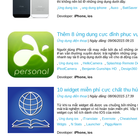
thì không nên bỏ lỡ những ứng dụng dưới đây.
,
Ung dung ios
,
ung dung iphone
,
Auxo
,
BattSaver
Developer:
iPhone, ios
Thêm 8 ứng dụng cực đỉnh phục vụ 
Ứng dụng điện thoại
| Ngày đăng: 09/06/2015 09:15
Người dùng iPhone rất may mắn bởi đa số những ứng
iFan vẫn thường xuyên được trải nghiệm những ứng 
nhanh tay tải 8 ứng dụng dưới đây về cho di động của
,
Ung dung ios
,
HelloCamera
,
Splashtop Remote D
iPixelCamera
,
Benjamin Gunships HD
,
Design360
Developer:
iPhone, ios
10 widget miễn phí cực chất thu hú
Ứng dụng điện thoại
| Ngày đăng: 08/06/2015 17:39
Từ khi ra mắt widget đã được ưa chuộng bởi những tí
mái trải nghiệm widget vì nó hoàn toàn miễn phí. Vậy
widget cực bổ ích dành cho IOS của mình.
,
Ung dung ios
,
iTranslate
,
Evernote
,
Cheatsheet
Wdgts
,
N Stats
,
Launcher
,
PiggyAlarm
Developer:
iPhone, ios