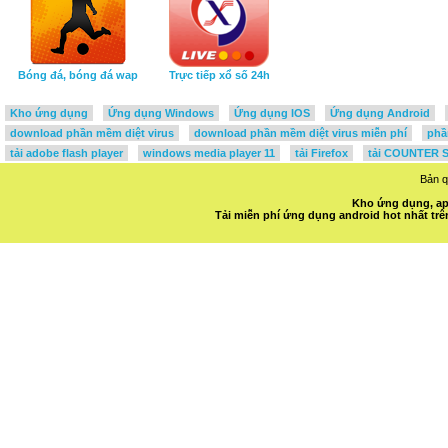
Bóng đá, bóng đá wap
Trực tiếp xổ số 24h
Kho ứng dụng
Ứng dụng Windows
Ứng dụng IOS
Ứng dụng Android
download phần mềm diệt virus
download phần mềm diệt virus miễn phí
phầ
tải adobe flash player
windows media player 11
tải Firefox
tải COUNTER S
Bản 
Kho ứng dụng, ap
Tải miễn phí ứng dụng android hot nhất t