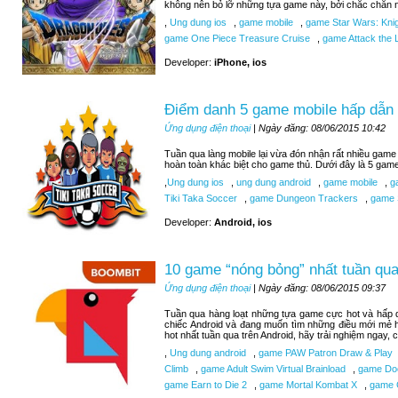
không nên bỏ lỡ những tựa game này, bởi chắc chắn n
,
Ung dung ios
,
game mobile
,
game Star Wars: Knigh
game One Piece Treasure Cruise
,
game Attack the L
Developer:
iPhone, ios
Điểm danh 5 game mobile hấp dẫn 
Ứng dụng điện thoại
| Ngày đăng: 08/06/2015 10:42
Tuần qua làng mobile lại vừa đón nhận rất nhiều game 
hoàn toàn khác biệt cho game thủ. Dưới đây là 5 gam
,
Ung dung ios
,
ung dung android
,
game mobile
,
ga
Tiki Taka Soccer
,
game Dungeon Trackers
,
game 
Developer:
Android, ios
10 game “nóng bỏng” nhất tuần qua
Ứng dụng điện thoại
| Ngày đăng: 08/06/2015 09:37
Tuần qua hàng loạt những tựa game cực hot và hấp d
chiếc Android và đang muốn tìm những điều mới mẻ 
hot nhất tuần qua trên Android, hãy trải nghiệm ngay,
,
Ung dung android
,
game PAW Patron Draw & Play
Climb
,
game Adult Swim Virtual Brainload
,
game Do
game Earn to Die 2
,
game Mortal Kombat X
,
game C