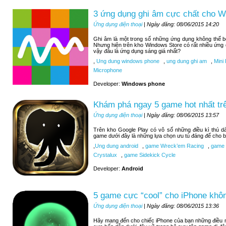
3 ứng dụng ghi âm cực chất cho 
Ứng dụng điện thoại
| Ngày đăng: 08/06/2015 14:20
Ghi âm là một trong số những ứng dụng không thể 
Nhưng hiện trên kho Windows Store có rất nhiều ứng
vậy đâu là ứng dụng sáng giá nhất?
,
Ung dung windows phone
,
ung dung ghi am
,
Mini 
Microphone
Developer:
Windows phone
Khám phá ngay 5 game hot nhất tr
Ứng dụng điện thoại
| Ngày đăng: 08/06/2015 13:57
Trên kho Google Play có vô số những điều kì thú d
game dưới đây là những lựa chọn ưu tú đáng để cho b
,
Ung dung android
,
game Wreck’em Racing
,
game 9
Crystalux
,
game Sidekick Cycle
Developer:
Android
5 game cực “cool” cho iPhone khôn
Ứng dụng điện thoại
| Ngày đăng: 08/06/2015 13:36
Hãy mang đến cho chiếc iPhone của bạn những điều