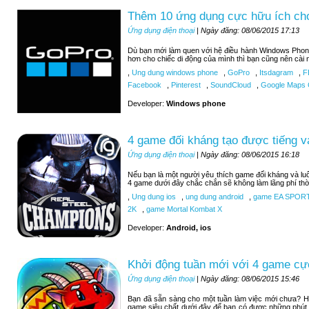
Thêm 10 ứng dụng cực hữu ích c
Ứng dụng điện thoại
| Ngày đăng: 08/06/2015 17:13
Dù bạn mới làm quen với hệ điều hành Windows Phon
hơn cho chiếc di động của mình thì bạn cũng nên cài 
,
Ung dung windows phone
,
GoPro
,
Itsdagram
,
F
Facebook
,
Pinterest
,
SoundCloud
,
Google Maps C
Developer:
Windows phone
4 game đối kháng tạo được tiếng v
Ứng dụng điện thoại
| Ngày đăng: 08/06/2015 16:18
Nếu bạn là một người yêu thích game đối kháng và luô
4 game dưới đây chắc chắn sẽ không làm lãng phí thờ
,
Ung dung ios
,
ung dung android
,
game EA SPOR
2K
,
game Mortal Kombat X
Developer:
Android, ios
Khởi động tuần mới với 4 game cự
Ứng dụng điện thoại
| Ngày đăng: 08/06/2015 15:46
Bạn đã sẵn sàng cho một tuần làm việc mới chưa? H
game siêu chất dưới đây để bạn có được những phút 