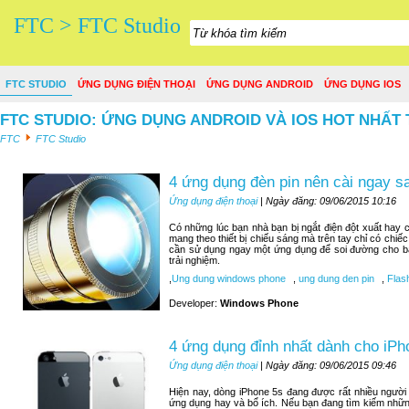
FTC > FTC Studio
FTC STUDIO
ỨNG DỤNG ĐIỆN THOẠI
ỨNG DỤNG ANDROID
ỨNG DỤNG IOS
FTC STUDIO: ỨNG DỤNG ANDROID VÀ IOS HOT NHẤT 
FTC
FTC Studio
4 ứng dụng đèn pin nên cài ngay 
Ứng dụng điện thoại
| Ngày đăng: 09/06/2015 10:16
Có những lúc bạn nhà bạn bị ngắt điện đột xuất hay c
mang theo thiết bị chiếu sáng mà trên tay chỉ có chiế
cần sử dụng ngay một ứng dụng để soi đường cho bạn
trải nghiệm.
,
Ung dung windows phone
,
ung dung den pin
,
Flash
Developer:
Windows Phone
4 ứng dụng đỉnh nhất dành cho iPh
Ứng dụng điện thoại
| Ngày đăng: 09/06/2015 09:46
Hiện nay, dòng iPhone 5s đang được rất nhiều người
ứng dụng hay và bổ ích. Nếu bạn đang tìm kiếm nhữn