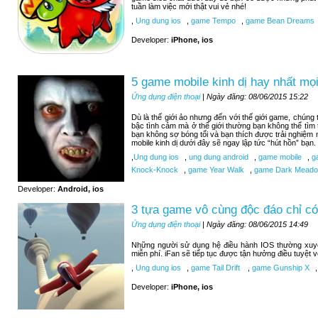
tuần làm việc mới thật vui vẻ nhé!
,
Ung dung ios
,
game Tempo
,
game Bean Dreams
Developer:
iPhone, ios
5 game mobile kinh dị hay nhất mọi
Ứng dụng điện thoại
| Ngày đăng: 08/06/2015 15:22
Dù là thế giới ảo nhưng đến với thế giới game, chúng
bậc tình cảm mà ở thế giới thường bạn không thể tìm
bạn không sợ bóng tối và bạn thích được trải nghiệm
mobile kinh dị dưới đây sẽ ngay lập tức “hút hồn” bạn.
,
Ung dung ios
,
ung dung android
,
game mobile
,
ga
Knock-Knock
,
game Year Walk
,
game Dark Meadow
Developer:
Android, ios
3 tựa game vô cùng độc đáo chỉ có
Ứng dụng điện thoại
| Ngày đăng: 08/06/2015 14:49
Những người sử dụng hệ điều hành IOS thường xuy
miễn phí. iFan sẽ tiếp tục được tận hưởng điều tuyệt 
,
Ung dung ios
,
game Tail Drift
,
game Gunship X
,
Developer:
iPhone, ios