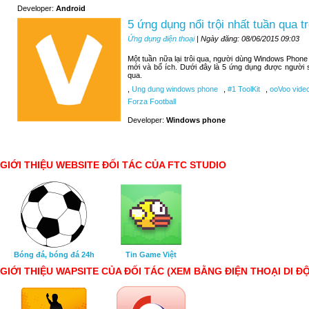
Developer:
Android
5 ứng dụng nổi trội nhất tuần qua
Ứng dụng điện thoại
| Ngày đăng: 08/06/2015 09:03
Một tuần nữa lại trôi qua, người dùng Windows Phone
mới và bổ ích. Dưới đây là 5 ứng dụng được người 
qua.
,
Ung dung windows phone
,
#1 ToolKit
,
ooVoo video
Forza Football
Developer:
Windows phone
GIỚI THIỆU WEBSITE ĐỐI TÁC CỦA FTC STUDIO
Bóng đá, bóng đá 24h
Tin Game Việt
GIỚI THIỆU WAPSITE CỦA ĐỐI TÁC (XEM BẰNG ĐIỆN THOẠI DI Đ