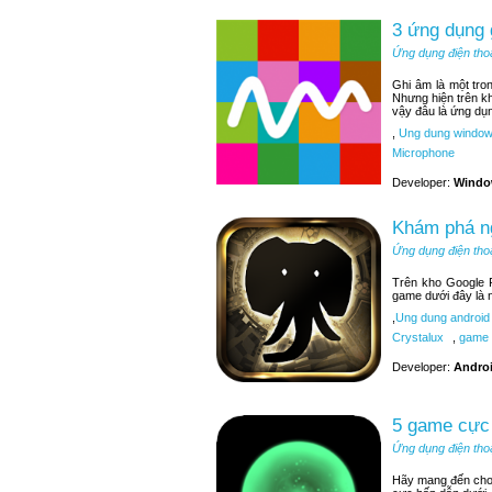
3 ứng dụng
Ứng dụng điện tho
Ghi âm là một tr
Nhưng hiện trên k
vậy đâu là ứng dụ
,
Ung dung window
Microphone
Developer:
Windo
Khám phá ng
Ứng dụng điện tho
Trên kho Google P
game dưới đây là 
,
Ung dung android
Crystalux
,
game 
Developer:
Andro
5 game cực 
Ứng dụng điện tho
Hãy mang đến cho