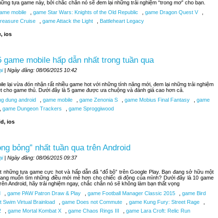
hững tựa game này, bởi chắc chắn nó sẽ đem lại những trải nghiệm “trong mơ” cho bạn.
ame mobile
,
game Star Wars: Knights of the Old Republic
,
game Dragon Quest V
,
reasure Cruise
,
game Attack the Light
,
Battleheart Legacy
, ios
 game mobile hấp dẫn nhất trong tuần qua
ại
| Ngày đăng: 08/06/2015 10:42
le lại vừa đón nhận rất nhiều game hot với những tính năng mới, đem lại những trải nghiệm
ệt cho game thủ. Dưới đây là 5 game được ưa chuộng và đánh giá cao hơn cả.
g dung android
,
game mobile
,
game Zenonia S
,
game Mobius Final Fantasy
,
game
,
game Dungeon Trackers
,
game Sproggiwood
d, ios
ng bỏng” nhất tuần qua trên Android
ại
| Ngày đăng: 08/06/2015 09:37
t những tựa game cực hot và hấp dẫn đã “đổ bộ” trên Google Play. Bạn đang sở hữu một
đang muốn tìm những điều mới mẻ hơn cho chiếc di động của mình? Dưới đây là 10 game
trên Android, hãy trải nghiệm ngay, chắc chắn nó sẽ không làm bạn thất vọng
d
,
game PAW Patron Draw & Play
,
game Football Manager Classic 2015
,
game Bird
 Swim Virtual Brainload
,
game Does not Commute
,
game Kung Fury: Street Rage
,
2
,
game Mortal Kombat X
,
game Chaos Rings III
,
game Lara Croft: Relic Run