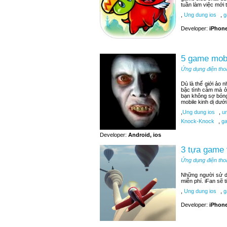
tuần làm việc mới t
,
Ung dung ios
,
g
Developer:
iPhone
5 game mobi
Ứng dụng điện tho
Dù là thế giới ảo 
bậc tình cảm mà ở
bạn không sợ bóng
mobile kinh dị dướ
,
Ung dung ios
,
un
Knock-Knock
,
ga
Developer:
Android, ios
3 tựa game 
Ứng dụng điện tho
Những người sử d
miễn phí. iFan sẽ 
,
Ung dung ios
,
ga
Developer:
iPhone