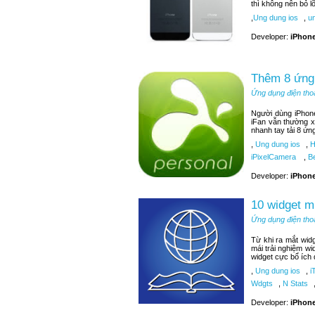
thì không nên bỏ 
,
Ung dung ios
,
un
Developer:
iPhone
Thêm 8 ứng 
Ứng dụng điện tho
Người dùng iPhone
iFan vẫn thường x
nhanh tay tải 8 ứn
,
Ung dung ios
,
H
iPixelCamera
,
Be
Developer:
iPhone
10 widget m
Ứng dụng điện tho
Từ khi ra mắt wid
mái trải nghiệm wi
widget cực bổ ích
,
Ung dung ios
,
i
Wdgts
,
N Stats
Developer:
iPhone