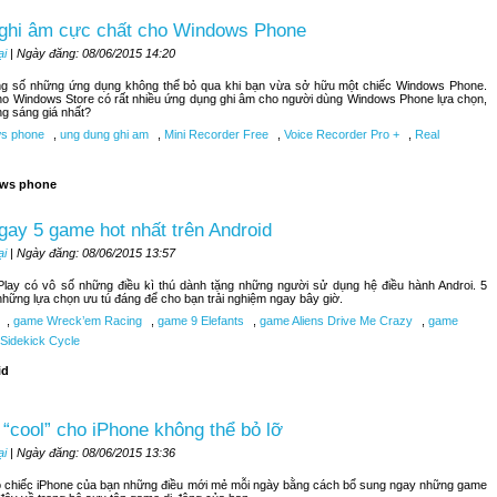
 ghi âm cực chất cho Windows Phone
ại
| Ngày đăng: 08/06/2015 14:20
ong số những ứng dụng không thể bỏ qua khi bạn vừa sở hữu một chiếc Windows Phone.
ho Windows Store có rất nhiều ứng dụng ghi âm cho người dùng Windows Phone lựa chọn,
ng sáng giá nhất?
s phone
,
ung dung ghi am
,
Mini Recorder Free
,
Voice Recorder Pro +
,
Real
ws phone
ay 5 game hot nhất trên Android
ại
| Ngày đăng: 08/06/2015 13:57
lay có vô số những điều kì thú dành tặng những người sử dụng hệ điều hành Androi. 5
những lựa chọn ưu tú đáng để cho bạn trải nghiệm ngay bây giờ.
,
game Wreck’em Racing
,
game 9 Elefants
,
game Aliens Drive Me Crazy
,
game
Sidekick Cycle
id
“cool” cho iPhone không thể bỏ lỡ
ại
| Ngày đăng: 08/06/2015 13:36
 chiếc iPhone của bạn những điều mới mẻ mỗi ngày bằng cách bổ sung ngay những game