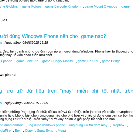
đây về trong bộ sưu tập game di động của bạn.
me Globlins
,
game Kotoro
,
game Barcode Kingdom
,
game Mount Olympus
,
game
, ios
gười dùng Windows Phone nên chơi game nào?
ại
| Ngày đăng: 08/06/2015 13:18
bắt đầu, bên cạnh những dự định còn ấp ủ, người dùng Windows Phone hãy tự thưởng cho
hật hay để đón chào tuần mới nhé!
s phone
,
game Level 22
,
game Hungry Monstr
,
game Go UP!
,
game Bridge
ws phone
 lưu trữ dữ liệu trên “mây” miễn phí tốt nhất trên
ại
| Ngày đăng: 08/06/2015 12:05
kiếm những ứng dụng tốt nhất để lưu trữ và tải dữ liệu trên internet về chiếc smartphone
n lo lắng không biết chọn ứng dụng nào cho phù hợp vì chiếc di động của bạn có bộ nhớ
ng dụng lưu trữ dữ liệu trên “mây” dưới đây chính là giải pháp tốt nhất cho bạn
ng dung android
,
ung dung windows phone
,
ung dung luu tru dam may
,
Dropbox
,
diaFire
,
Box
,
Copy
,
SugarSync
,
Mega