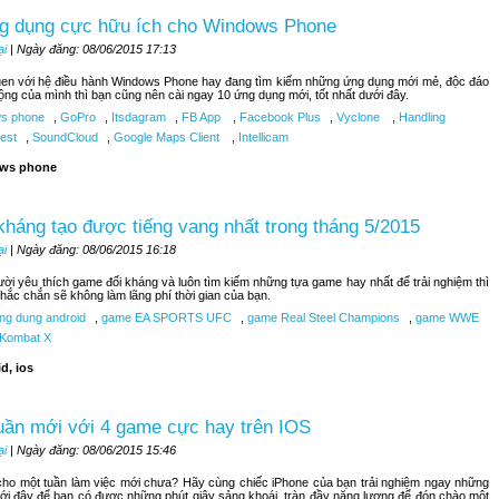
g dụng cực hữu ích cho Windows Phone
ại
| Ngày đăng: 08/06/2015 17:13
uen với hệ điều hành Windows Phone hay đang tìm kiếm những ứng dụng mới mẻ, độc đáo
ộng của mình thì bạn cũng nên cài ngay 10 ứng dụng mới, tốt nhất dưới đây.
s phone
,
GoPro
,
Itsdagram
,
FB App
,
Facebook Plus
,
Vyclone
,
Handling
est
,
SoundCloud
,
Google Maps Client
,
Intellicam
ws phone
kháng tạo được tiếng vang nhất trong tháng 5/2015
ại
| Ngày đăng: 08/06/2015 16:18
ời yêu thích game đối kháng và luôn tìm kiếm những tựa game hay nhất để trải nghiệm thì
hắc chắn sẽ không làm lãng phí thời gian của bạn.
ng dung android
,
game EA SPORTS UFC
,
game Real Steel Champions
,
game WWE
 Kombat X
d, ios
uần mới với 4 game cực hay trên IOS
ại
| Ngày đăng: 08/06/2015 15:46
ho một tuần làm việc mới chưa? Hãy cùng chiếc iPhone của bạn trải nghiệm ngay những
ới đây để bạn có được những phút giây sảng khoái, tràn đầy năng lượng để đón chào một