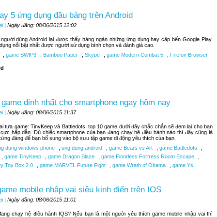
ay 5 ứng dụng đầu bảng trên Android
ại
| Ngày đăng: 08/06/2015 12:02
, người dùng Android lại được thấy hàng ngàn những ứng dụng hay cập bến Google Play.
 dụng nổi bật nhất được người sử dụng bình chọn và đánh giá cao.
,
game SWIP3
,
Bamboo Paper
,
Skype
,
game Modern Combat 5
,
Firefox Browser
id
 game đỉnh nhất cho smartphone ngay hôm nay
ại
| Ngày đăng: 08/06/2015 11:37
hai tựa game: TinyKeep và Battledots, top 10 game dưới đây chắc chắn sẽ đem lại cho bạn
 cực hấp dẫn. Dù chiếc smartphone của bạn đang chạy hệ điều hành nào thì đây cũng là
ứng đáng để bạn bổ sung vào bộ sưu tập game di động yêu thích của bạn.
g dung windows phone
,
ung dung android
,
game Bears vs Art
,
game Battledots
,
,
game TinyKeep
,
game Dragon Blaze
,
game Floorless Fortress Room Escape
,
ty Toy Box 2.0
,
game MARVEL Future Fight
,
game Wrath of Obama
,
game Ys
ame mobile nhập vai siêu kinh điển trên IOS
ại
| Ngày đăng: 08/06/2015 11:01
đang chạy hệ điều hành IOS? Nếu bạn là một người yêu thích game mobile nhập vai thì