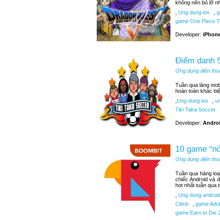
không nên bỏ lỡ n
,
Ung dung ios
,
g
game One Piece T
Developer:
iPhone
Điểm danh 5
Ứng dụng điện tho
Tuần qua làng mobi
hoàn toàn khác bi
,
Ung dung ios
,
un
Tiki Taka Soccer
Developer:
Androi
10 game “nó
Ứng dụng điện tho
Tuần qua hàng loạ
chiếc Android và 
hot nhất tuần qua 
,
Ung dung androi
Climb
,
game Adult
game Earn to Die 