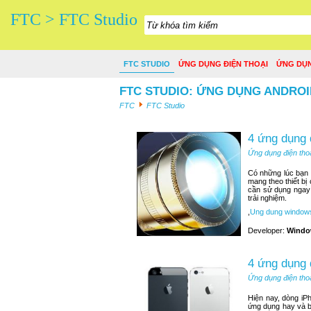
FTC > FTC Studio
FTC STUDIO
ỨNG DỤNG ĐIỆN THOẠI
ỨNG DỤ
FTC STUDIO: ỨNG DỤNG ANDROI
FTC
FTC Studio
4 ứng dụng 
Ứng dụng điện tho
Có những lúc bạn n
mang theo thiết bị
cần sử dụng ngay 
trải nghiệm.
,
Ung dung window
Developer:
Windo
4 ứng dụng 
Ứng dụng điện tho
Hiện nay, dòng iP
ứng dụng hay và b