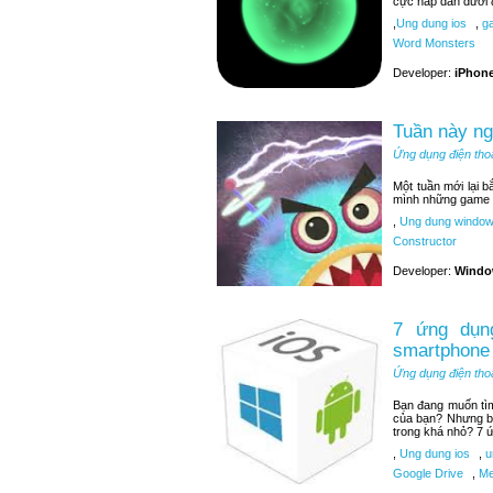
cực hấp dẫn dưới 
,
Ung dung ios
,
ga
Word Monsters
Developer:
iPhone
Tuần này n
Ứng dụng điện tho
Một tuần mới lại 
mình những game t
,
Ung dung window
Constructor
Developer:
Windo
7 ứng dụng
smartphone
Ứng dụng điện tho
Bạn đang muốn tìm 
của bạn? Nhưng bạ
trong khá nhỏ? 7 ứ
,
Ung dung ios
,
u
Google Drive
,
Me