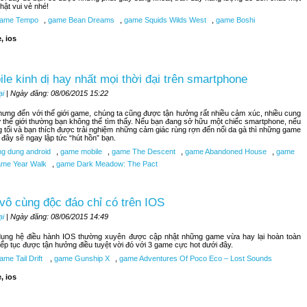
hật vui vẻ nhé!
ame Tempo
,
game Bean Dreams
,
game Squids Wilds West
,
game Boshi
, ios
le kinh dị hay nhất mọi thời đại trên smartphone
ại
| Ngày đăng: 08/06/2015 15:22
nhưng đến với thế giới game, chúng ta cũng được tận hưởng rất nhiều cảm xúc, nhiều cung
 thế giới thường bạn không thể tìm thấy. Nếu bạn đang sở hữu một chiếc smartphone, nếu
 tối và bạn thích được trải nghiệm những cảm giác rùng rợn đến nổi da gà thì những game
i đây sẽ ngay lập tức “hút hồn” bạn.
g dung android
,
game mobile
,
game The Descent
,
game Abandoned House
,
game
me Year Walk
,
game Dark Meadow: The Pact
vô cùng độc đáo chỉ có trên IOS
ại
| Ngày đăng: 08/06/2015 14:49
ụng hệ điều hành IOS thường xuyên được cập nhật những game vừa hay lại hoàn toàn
tiếp tục được tận hưởng điều tuyệt vời đó với 3 game cực hot dưới đây.
me Tail Drift
,
game Gunship X
,
game Adventures Of Poco Eco – Lost Sounds
, ios