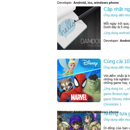
Developer:
Android, ios, windows phone
Cập nhật ng
Ứng dụng điện tho
Mỗi ngày trôi qua
Dưới đây là 5 ứng
,
Ung dung android
Developer:
Andro
Cùng cài 10
Ứng dụng điện tho
Với điểm nhấn là 
những trải nghiệm
những game hay, x
,
Ung dung ios
,
un
game Broken Age
game Disney Infini
Chronicles 1
Developer:
Android, ios, windows phone
Những tựa g
Ứng dụng điện tho
Di động của bạn 