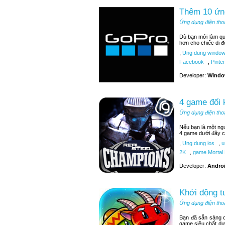
Thêm 10 ứn
Ứng dụng điện tho
Dù bạn mới làm q
hơn cho chiếc di đ
,
Ung dung window
Facebook
,
Pinter
Developer:
Windo
4 game đối 
Ứng dụng điện tho
Nếu bạn là một ngư
4 game dưới đây c
,
Ung dung ios
,
u
2K
,
game Mortal
Developer:
Androi
Khởi động t
Ứng dụng điện tho
Bạn đã sẵn sàng c
game siêu chất dư