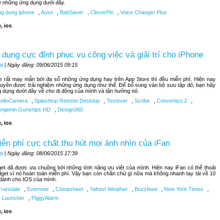
lỡ những ứng dụng dưới đây.
g dung iphone
,
Auxo
,
BattSaver
,
CleverPin
,
Voice Changer Plus
, ios
dụng cực đỉnh phục vụ công việc và giải trí cho iPhone
ại
| Ngày đăng: 09/06/2015 09:15
 rất may mắn bởi đa số những ứng dụng hay trên App Store thì đều miễn phí. Hiện nay
uyên được trải nghiệm những ứng dụng như thế. Để bổ sung vào bộ sưu tập đó, bạn hãy
g dụng dưới đây về cho di động của mình và tận hưởng nó.
elloCamera
,
Splashtop Remote Desktop
,
Textever
,
Scribe
,
Convertizo 2
,
njamin Gunships HD
,
Design360
, ios
iễn phí cực chất thu hút mọi ánh nhìn của iFan
ại
| Ngày đăng: 08/06/2015 17:39
get đã được ưa chuộng bởi những tính năng ưu việt của mình. Hiện nay iFan có thể thoải
dget vì nó hoàn toàn miễn phí. Vậy bạn còn chần chừ gì nữa mà không nhanh tay tải về 10
 dành cho IOS của mình.
Translate
,
Evernote
,
Cheatsheet
,
Yahoo! Weather
,
Buzzfeed
,
New York Times
,
,
Launcher
,
PiggyAlarm
, ios