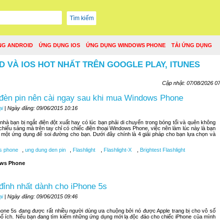
NG ANDROID
ỨNG DỤNG IOS
ỨNG DỤNG WINDOWS PHONE
TẢI ỨNG DỤNG
D VÀ IOS HOT NHẤT TRÊN GOOGLE PLAY, ITUNES
Cập nhật: 07/08/2026 0
đèn pin nên cài ngay sau khi mua Windows Phone
ại
| Ngày đăng: 09/06/2015 10:16
hà bạn bị ngắt điện đột xuất hay có lúc bạn phải di chuyển trong bóng tối và quên không
 chiếu sáng mà trên tay chỉ có chiếc điện thoại Windows Phone, việc nên làm lúc này là bạn
một ứng dụng để soi đường cho bạn. Dưới đây chính là 4 giải pháp cho bạn lựa chọn và
s phone
,
ung dung den pin
,
Flashlight
,
Flashlight-X
,
Brightest Flashlight
ws Phone
đỉnh nhất dành cho iPhone 5s
ại
| Ngày đăng: 09/06/2015 09:46
hone 5s đang được rất nhiều người dùng ưa chuộng bởi nó được Apple trang bị cho vô số
ổ ích. Nếu bạn đang tìm kiếm những ứng dụng mới lạ độc đáo cho chiếc iPhone của mình