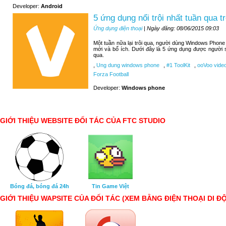
Developer:
Android
5 ứng dụng nổi trội nhất tuần qua
Ứng dụng điện thoại
| Ngày đăng: 08/06/2015 09:03
Một tuần nữa lại trôi qua, người dùng Windows Phone
mới và bổ ích. Dưới đây là 5 ứng dụng được người 
qua.
,
Ung dung windows phone
,
#1 ToolKit
,
ooVoo video
Forza Football
Developer:
Windows phone
GIỚI THIỆU WEBSITE ĐỐI TÁC CỦA FTC STUDIO
Bóng đá, bóng đá 24h
Tin Game Việt
GIỚI THIỆU WAPSITE CỦA ĐỐI TÁC (XEM BẰNG ĐIỆN THOẠI DI Đ