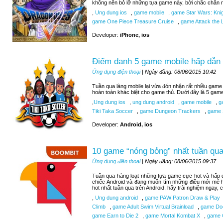
không nên bỏ lỡ những tựa game này, bởi chắc chắn n
,
Ung dung ios
,
game mobile
,
game Star Wars: Knigh
game One Piece Treasure Cruise
,
game Attack the L
Developer:
iPhone, ios
Điểm danh 5 game mobile hấp dẫn 
Ứng dụng điện thoại
| Ngày đăng: 08/06/2015 10:42
Tuần qua làng mobile lại vừa đón nhận rất nhiều game 
hoàn toàn khác biệt cho game thủ. Dưới đây là 5 gam
,
Ung dung ios
,
ung dung android
,
game mobile
,
ga
Tiki Taka Soccer
,
game Dungeon Trackers
,
game 
Developer:
Android, ios
10 game “nóng bỏng” nhất tuần qua
Ứng dụng điện thoại
| Ngày đăng: 08/06/2015 09:37
Tuần qua hàng loạt những tựa game cực hot và hấp d
chiếc Android và đang muốn tìm những điều mới mẻ 
hot nhất tuần qua trên Android, hãy trải nghiệm ngay,
,
Ung dung android
,
game PAW Patron Draw & Play
Climb
,
game Adult Swim Virtual Brainload
,
game Do
game Earn to Die 2
,
game Mortal Kombat X
,
game C