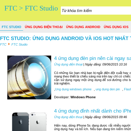
FTC > FTC Studio
FTC STUDIO
ỨNG DỤNG ĐIỆN THOẠI
ỨNG DỤNG ANDROID
ỨNG DỤNG IOS
FTC STUDIO: ỨNG DỤNG ANDROID VÀ IOS HOT NHẤT 
FTC
FTC Studio
4 ứng dụng đèn pin nên cài ngay 
Ứng dụng điện thoại
| Ngày đăng: 09/06/2015 10:16
Có những lúc bạn nhà bạn bị ngắt điện đột xuất hay c
mang theo thiết bị chiếu sáng mà trên tay chỉ có chiế
cần sử dụng ngay một ứng dụng để soi đường cho bạn
trải nghiệm.
,
Ung dung windows phone
,
ung dung den pin
,
Flash
Developer:
Windows Phone
4 ứng dụng đỉnh nhất dành cho iPh
Ứng dụng điện thoại
| Ngày đăng: 09/06/2015 09:46
Hiện nay, dòng iPhone 5s đang được rất nhiều người
ứng dụng hay và bổ ích. Nếu bạn đang tìm kiếm nhữn