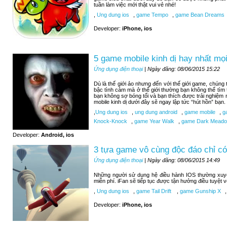
tuần làm việc mới thật vui vẻ nhé!
,
Ung dung ios
,
game Tempo
,
game Bean Dreams
Developer:
iPhone, ios
5 game mobile kinh dị hay nhất mọi
Ứng dụng điện thoại
| Ngày đăng: 08/06/2015 15:22
Dù là thế giới ảo nhưng đến với thế giới game, chúng
bậc tình cảm mà ở thế giới thường bạn không thể tìm
bạn không sợ bóng tối và bạn thích được trải nghiệm
mobile kinh dị dưới đây sẽ ngay lập tức “hút hồn” bạn.
,
Ung dung ios
,
ung dung android
,
game mobile
,
ga
Knock-Knock
,
game Year Walk
,
game Dark Meadow
Developer:
Android, ios
3 tựa game vô cùng độc đáo chỉ có
Ứng dụng điện thoại
| Ngày đăng: 08/06/2015 14:49
Những người sử dụng hệ điều hành IOS thường xuy
miễn phí. iFan sẽ tiếp tục được tận hưởng điều tuyệt 
,
Ung dung ios
,
game Tail Drift
,
game Gunship X
,
Developer:
iPhone, ios