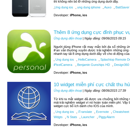
thì không nên bỏ lỡ những ứng dụng dưới đây.
,
Ung dung ios
,
ung dung iphone
,
Auxo
,
BattSaver
Developer:
iPhone, ios
Thêm 8 ứng dụng cực đỉnh phục vụ 
Ứng dụng điện thoại
| Ngày đăng: 09/06/2015 09:15
Người dùng iPhone rất may mắn bởi đa số những ứng
iFan vẫn thường xuyên được trải nghiệm những ứng 
nhanh tay tải 8 ứng dụng dưới đây về cho di động của
,
Ung dung ios
,
HelloCamera
,
Splashtop Remote D
iPixelCamera
,
Benjamin Gunships HD
,
Design360
Developer:
iPhone, ios
10 widget miễn phí cực chất thu hú
Ứng dụng điện thoại
| Ngày đăng: 08/06/2015 17:39
Từ khi ra mắt widget đã được ưa chuộng bởi những tí
mái trải nghiệm widget vì nó hoàn toàn miễn phí. Vậy
widget cực bổ ích dành cho IOS của mình.
,
Ung dung ios
,
iTranslate
,
Evernote
,
Cheatsheet
Wdgts
,
N Stats
,
Launcher
,
PiggyAlarm
Developer:
iPhone, ios