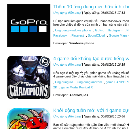
Thêm 10 ứng dụng cực hữu ích c
Ứng dụng điện thoại
| Ngày đăng: 08/06/2015 17:13
Dù bạn mới làm quen với hệ điều hành Windows Phon
hơn cho chiếc di động của mình thì bạn cũng nên cài 
,
Ung dung windows phone
,
GoPro
,
Itsdagram
,
F
Facebook
,
Pinterest
,
SoundCloud
,
Google Maps C
Developer:
Windows phone
4 game đối kháng tạo được tiếng v
Ứng dụng điện thoại
| Ngày đăng: 08/06/2015 16:18
Nếu bạn là một người yêu thích game đối kháng và luô
4 game dưới đây chắc chắn sẽ không làm lãng phí thờ
,
Ung dung ios
,
ung dung android
,
game EA SPOR
2K
,
game Mortal Kombat X
Developer:
Android, ios
Khởi động tuần mới với 4 game cự
Ứng dụng điện thoại
| Ngày đăng: 08/06/2015 15:46
Bạn đã sẵn sàng cho một tuần làm việc mới chưa? H
game siêu chất dưới đây để bạn có được những phút 