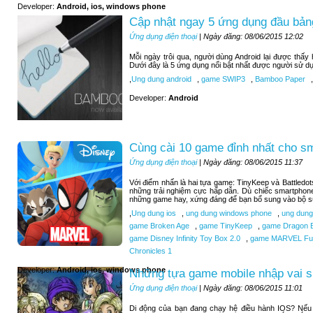
Developer:
Android, ios, windows phone
Cập nhật ngay 5 ứng dụng đầu bảng
Ứng dụng điện thoại
| Ngày đăng: 08/06/2015 12:02
Mỗi ngày trôi qua, người dùng Android lại được thấ
Dưới đây là 5 ứng dụng nổi bật nhất được người sử d
,
Ung dung android
,
game SWIP3
,
Bamboo Paper
,
Developer:
Android
Cùng cài 10 game đỉnh nhất cho s
Ứng dụng điện thoại
| Ngày đăng: 08/06/2015 11:37
Với điểm nhấn là hai tựa game: TinyKeep và Battledo
những trải nghiệm cực hấp dẫn. Dù chiếc smartphone
những game hay, xứng đáng để bạn bổ sung vào bộ sư
,
Ung dung ios
,
ung dung windows phone
,
ung dung
game Broken Age
,
game TinyKeep
,
game Dragon B
game Disney Infinity Toy Box 2.0
,
game MARVEL Futu
Chronicles 1
Developer:
Android, ios, windows phone
Những tựa game mobile nhập vai si
Ứng dụng điện thoại
| Ngày đăng: 08/06/2015 11:01
Di động của bạn đang chạy hệ điều hành IOS? Nếu b