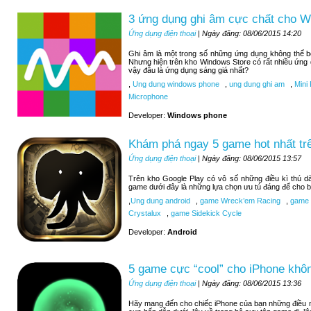
3 ứng dụng ghi âm cực chất cho 
Ứng dụng điện thoại
| Ngày đăng: 08/06/2015 14:20
Ghi âm là một trong số những ứng dụng không thể 
Nhưng hiện trên kho Windows Store có rất nhiều ứng
vậy đâu là ứng dụng sáng giá nhất?
,
Ung dung windows phone
,
ung dung ghi am
,
Mini 
Microphone
Developer:
Windows phone
Khám phá ngay 5 game hot nhất tr
Ứng dụng điện thoại
| Ngày đăng: 08/06/2015 13:57
Trên kho Google Play có vô số những điều kì thú d
game dưới đây là những lựa chọn ưu tú đáng để cho b
,
Ung dung android
,
game Wreck’em Racing
,
game 9
Crystalux
,
game Sidekick Cycle
Developer:
Android
5 game cực “cool” cho iPhone khôn
Ứng dụng điện thoại
| Ngày đăng: 08/06/2015 13:36
Hãy mang đến cho chiếc iPhone của bạn những điều