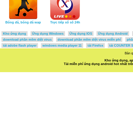
Bóng đá, bóng đá wap
Trực tiếp xổ số 24h
Kho ứng dụng
Ứng dụng Windows
Ứng dụng IOS
Ứng dụng Android
download phần mềm diệt virus
download phần mềm diệt virus miễn phí
phầ
tải adobe flash player
windows media player 11
tải Firefox
tải COUNTER S
Bản 
Kho ứng dụng, ap
Tải miễn phí ứng dụng android hot nhất t