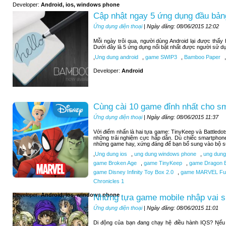
Developer:
Android, ios, windows phone
Cập nhật ngay 5 ứng dụng đầu bảng
Ứng dụng điện thoại
| Ngày đăng: 08/06/2015 12:02
Mỗi ngày trôi qua, người dùng Android lại được thấ
Dưới đây là 5 ứng dụng nổi bật nhất được người sử d
,
Ung dung android
,
game SWIP3
,
Bamboo Paper
,
Developer:
Android
Cùng cài 10 game đỉnh nhất cho s
Ứng dụng điện thoại
| Ngày đăng: 08/06/2015 11:37
Với điểm nhấn là hai tựa game: TinyKeep và Battledo
những trải nghiệm cực hấp dẫn. Dù chiếc smartphone
những game hay, xứng đáng để bạn bổ sung vào bộ sư
,
Ung dung ios
,
ung dung windows phone
,
ung dung
game Broken Age
,
game TinyKeep
,
game Dragon B
game Disney Infinity Toy Box 2.0
,
game MARVEL Futu
Chronicles 1
Developer:
Android, ios, windows phone
Những tựa game mobile nhập vai si
Ứng dụng điện thoại
| Ngày đăng: 08/06/2015 11:01
Di động của bạn đang chạy hệ điều hành IOS? Nếu b