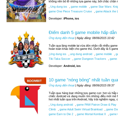
không nên bỏ lỡ những tựa game này, bởi chắc chắn n
,
Ung dung ios
,
game mobile
,
game Star Wars: Knigh
game One Piece Treasure Cruise
,
game Attack the L
Developer:
iPhone, ios
Điểm danh 5 game mobile hấp dẫn 
Ứng dụng điện thoại
| Ngày đăng: 08/06/2015 10:42
Tuần qua làng mobile lại vừa đón nhận rất nhiều game 
hoàn toàn khác biệt cho game thủ. Dưới đây là 5 gam
,
Ung dung ios
,
ung dung android
,
game mobile
,
ga
Tiki Taka Soccer
,
game Dungeon Trackers
,
game 
Developer:
Android, ios
10 game “nóng bỏng” nhất tuần qua
Ứng dụng điện thoại
| Ngày đăng: 08/06/2015 09:37
Tuần qua hàng loạt những tựa game cực hot và hấp d
chiếc Android và đang muốn tìm những điều mới mẻ 
hot nhất tuần qua trên Android, hãy trải nghiệm ngay,
,
Ung dung android
,
game PAW Patron Draw & Play
Climb
,
game Adult Swim Virtual Brainload
,
game Do
game Earn to Die 2
,
game Mortal Kombat X
,
game C