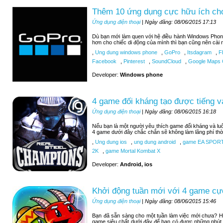
Thêm 10 ứng dụng cực hữu ích c
Ứng dụng điện thoại
| Ngày đăng: 08/06/2015 17:13
Dù bạn mới làm quen với hệ điều hành Windows Phon
hơn cho chiếc di động của mình thì bạn cũng nên cài 
,
Ung dung windows phone
,
GoPro
,
Itsdagram
,
F
Facebook
,
Pinterest
,
SoundCloud
,
Google Maps C
Developer:
Windows phone
4 game đối kháng tạo được tiếng v
Ứng dụng điện thoại
| Ngày đăng: 08/06/2015 16:18
Nếu bạn là một người yêu thích game đối kháng và luô
4 game dưới đây chắc chắn sẽ không làm lãng phí thờ
,
Ung dung ios
,
ung dung android
,
game EA SPOR
2K
,
game Mortal Kombat X
Developer:
Android, ios
Khởi động tuần mới với 4 game cự
Ứng dụng điện thoại
| Ngày đăng: 08/06/2015 15:46
Bạn đã sẵn sàng cho một tuần làm việc mới chưa? H
game siêu chất dưới đây để bạn có được những phút 