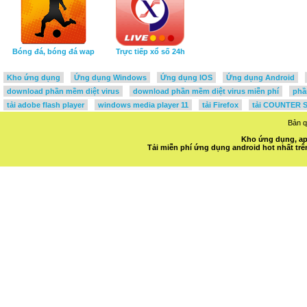
Bóng đá, bóng đá wap
Trực tiếp xổ số 24h
Kho ứng dụng
Ứng dụng Windows
Ứng dụng IOS
Ứng dụng Android
download phần mềm diệt virus
download phần mềm diệt virus miễn phí
phầ
tải adobe flash player
windows media player 11
tải Firefox
tải COUNTER S
Bản 
Kho ứng dụng, ap
Tải miễn phí ứng dụng android hot nhất t