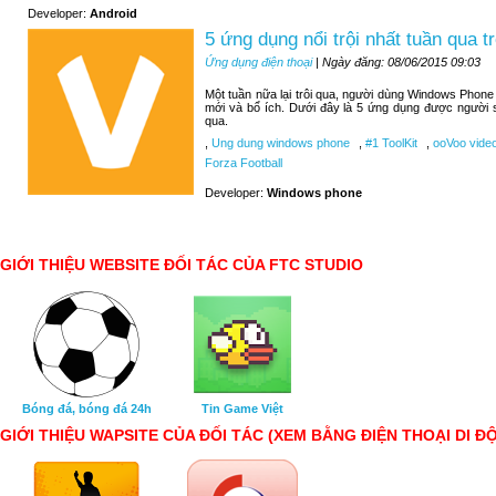
Developer:
Android
5 ứng dụng nổi trội nhất tuần qua
Ứng dụng điện thoại
| Ngày đăng: 08/06/2015 09:03
Một tuần nữa lại trôi qua, người dùng Windows Phone
mới và bổ ích. Dưới đây là 5 ứng dụng được người 
qua.
,
Ung dung windows phone
,
#1 ToolKit
,
ooVoo video
Forza Football
Developer:
Windows phone
GIỚI THIỆU WEBSITE ĐỐI TÁC CỦA FTC STUDIO
Bóng đá, bóng đá 24h
Tin Game Việt
GIỚI THIỆU WAPSITE CỦA ĐỐI TÁC (XEM BẰNG ĐIỆN THOẠI DI Đ