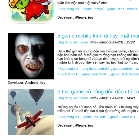
tuần làm việc mới thật vui vẻ nhé!
,
Ung dung ios
,
game Tempo
,
game Bean Dreams
Developer:
iPhone, ios
5 game mobile kinh dị hay nhất mọi
Ứng dụng điện thoại
| Ngày đăng: 08/06/2015 15:22
Dù là thế giới ảo nhưng đến với thế giới game, chúng
bậc tình cảm mà ở thế giới thường bạn không thể tìm
bạn không sợ bóng tối và bạn thích được trải nghiệm
mobile kinh dị dưới đây sẽ ngay lập tức “hút hồn” bạn.
,
Ung dung ios
,
ung dung android
,
game mobile
,
ga
Knock-Knock
,
game Year Walk
,
game Dark Meadow
Developer:
Android, ios
3 tựa game vô cùng độc đáo chỉ có
Ứng dụng điện thoại
| Ngày đăng: 08/06/2015 14:49
Những người sử dụng hệ điều hành IOS thường xuy
miễn phí. iFan sẽ tiếp tục được tận hưởng điều tuyệt 
,
Ung dung ios
,
game Tail Drift
,
game Gunship X
,
Developer:
iPhone, ios