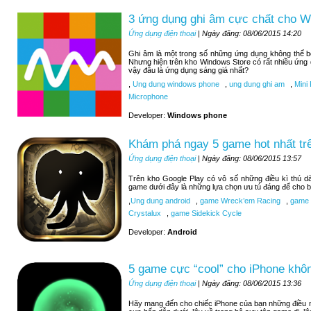
3 ứng dụng ghi âm cực chất cho 
Ứng dụng điện thoại
| Ngày đăng: 08/06/2015 14:20
Ghi âm là một trong số những ứng dụng không thể 
Nhưng hiện trên kho Windows Store có rất nhiều ứng
vậy đâu là ứng dụng sáng giá nhất?
,
Ung dung windows phone
,
ung dung ghi am
,
Mini 
Microphone
Developer:
Windows phone
Khám phá ngay 5 game hot nhất tr
Ứng dụng điện thoại
| Ngày đăng: 08/06/2015 13:57
Trên kho Google Play có vô số những điều kì thú d
game dưới đây là những lựa chọn ưu tú đáng để cho b
,
Ung dung android
,
game Wreck’em Racing
,
game 9
Crystalux
,
game Sidekick Cycle
Developer:
Android
5 game cực “cool” cho iPhone khôn
Ứng dụng điện thoại
| Ngày đăng: 08/06/2015 13:36
Hãy mang đến cho chiếc iPhone của bạn những điều