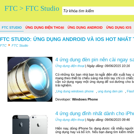
FTC > FTC Studio
FTC STUDIO
ỨNG DỤNG ĐIỆN THOẠI
ỨNG DỤNG ANDROID
ỨNG DỤNG IOS
FTC STUDIO: ỨNG DỤNG ANDROID VÀ IOS HOT NHẤT 
FTC
FTC Studio
4 ứng dụng đèn pin nên cài ngay 
Ứng dụng điện thoại
| Ngày đăng: 09/06/2015 10:16
Có những lúc bạn nhà bạn bị ngắt điện đột xuất hay c
mang theo thiết bị chiếu sáng mà trên tay chỉ có chiế
cần sử dụng ngay một ứng dụng để soi đường cho bạn
trải nghiệm.
,
Ung dung windows phone
,
ung dung den pin
,
Flash
Developer:
Windows Phone
4 ứng dụng đỉnh nhất dành cho iPh
Ứng dụng điện thoại
| Ngày đăng: 09/06/2015 09:46
Hiện nay, dòng iPhone 5s đang được rất nhiều người
ứng dụng hay và bổ ích. Nếu bạn đang tìm kiếm nhữn