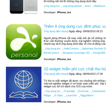
thì không nên bỏ lỡ những ứng dụng dưới đây.
,
Ung dung ios
,
ung dung iphone
,
Auxo
,
BattSaver
Developer:
iPhone, ios
Thêm 8 ứng dụng cực đỉnh phục vụ 
Ứng dụng điện thoại
| Ngày đăng: 09/06/2015 09:15
Người dùng iPhone rất may mắn bởi đa số những ứng
iFan vẫn thường xuyên được trải nghiệm những ứng 
nhanh tay tải 8 ứng dụng dưới đây về cho di động của
,
Ung dung ios
,
HelloCamera
,
Splashtop Remote D
iPixelCamera
,
Benjamin Gunships HD
,
Design360
Developer:
iPhone, ios
10 widget miễn phí cực chất thu hú
Ứng dụng điện thoại
| Ngày đăng: 08/06/2015 17:39
Từ khi ra mắt widget đã được ưa chuộng bởi những tí
mái trải nghiệm widget vì nó hoàn toàn miễn phí. Vậy
widget cực bổ ích dành cho IOS của mình.
,
Ung dung ios
,
iTranslate
,
Evernote
,
Cheatsheet
Wdgts
,
N Stats
,
Launcher
,
PiggyAlarm
Developer:
iPhone, ios