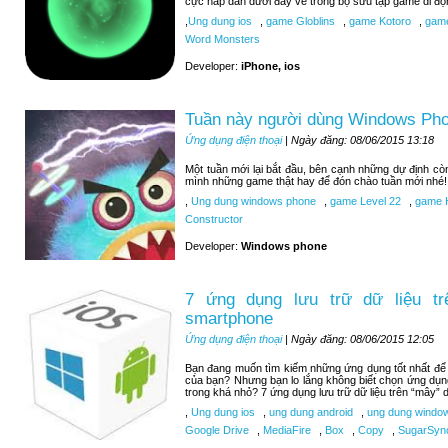
cực hấp dẫn dưới đây về trong bộ sưu tập game di độ
,
Ung dung ios
,
game Globlins
,
game Kotoro
,
game
Word Monsters
Developer:
iPhone, ios
Tuần này người dùng Windows Pho
Ứng dụng điện thoại
| Ngày đăng: 08/06/2015 13:18
Một tuần mới lại bắt đầu, bên cạnh những dự định c
mình những game thật hay để đón chào tuần mới nhé!
,
Ung dung windows phone
,
game Level 22
,
game H
Constructor
Developer:
Windows phone
7 ứng dụng lưu trữ dữ liệu tr
smartphone
Ứng dụng điện thoại
| Ngày đăng: 08/06/2015 12:05
Bạn đang muốn tìm kiếm những ứng dụng tốt nhất để lư
của bạn? Nhưng bạn lo lắng không biết chọn ứng dụn
trong khá nhỏ? 7 ứng dụng lưu trữ dữ liệu trên “mây” d
,
Ung dung ios
,
ung dung android
,
ung dung windo
Google Drive
,
MediaFire
,
Box
,
Copy
,
SugarSyn