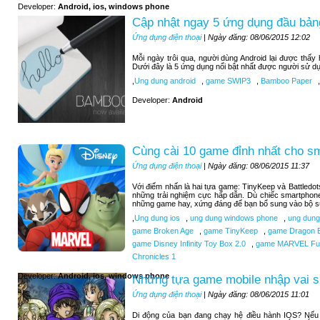
Developer:
Android, ios, windows phone
Cập nhật ngay 5 ứng dụng đầu bảng
Ứng dụng điện thoại
| Ngày đăng: 08/06/2015 12:02
Mỗi ngày trôi qua, người dùng Android lại được thấ
Dưới đây là 5 ứng dụng nổi bật nhất được người sử d
,
Ung dung android
,
game SWIP3
,
Bamboo Paper
,
Developer:
Android
Cùng cài 10 game đỉnh nhất cho s
Ứng dụng điện thoại
| Ngày đăng: 08/06/2015 11:37
Với điểm nhấn là hai tựa game: TinyKeep và Battledo
những trải nghiệm cực hấp dẫn. Dù chiếc smartphone
những game hay, xứng đáng để bạn bổ sung vào bộ sư
,
Ung dung ios
,
ung dung windows phone
,
ung dung
game Broken Age
,
game TinyKeep
,
game Dragon B
game Disney Infinity Toy Box 2.0
,
game MARVEL Futu
Chronicles 1
Developer:
Android, ios, windows phone
Những tựa game mobile nhập vai si
Ứng dụng điện thoại
| Ngày đăng: 08/06/2015 11:01
Di động của bạn đang chạy hệ điều hành IOS? Nếu b