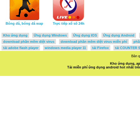
Bóng đá, bóng đá wap
Trực tiếp xổ số 24h
Kho ứng dụng
Ứng dụng Windows
Ứng dụng IOS
Ứng dụng Android
download phần mềm diệt virus
download phần mềm diệt virus miễn phí
phầ
tải adobe flash player
windows media player 11
tải Firefox
tải COUNTER S
Bản 
Kho ứng dụng, ap
Tải miễn phí ứng dụng android hot nhất t