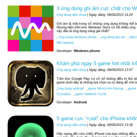
3 ứng dụng ghi âm cực chất cho 
Ứng dụng điện thoại
| Ngày đăng: 08/06/2015 14:20
Ghi âm là một trong số những ứng dụng không thể 
Nhưng hiện trên kho Windows Store có rất nhiều ứng
vậy đâu là ứng dụng sáng giá nhất?
,
Ung dung windows phone
,
ung dung ghi am
,
Mini 
Microphone
Developer:
Windows phone
Khám phá ngay 5 game hot nhất tr
Ứng dụng điện thoại
| Ngày đăng: 08/06/2015 13:57
Trên kho Google Play có vô số những điều kì thú d
game dưới đây là những lựa chọn ưu tú đáng để cho b
,
Ung dung android
,
game Wreck’em Racing
,
game 9
Crystalux
,
game Sidekick Cycle
Developer:
Android
5 game cực “cool” cho iPhone khôn
Ứng dụng điện thoại
| Ngày đăng: 08/06/2015 13:36
Hãy mang đến cho chiếc iPhone của bạn những điều