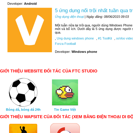
Developer:
Android
5 ứng dụng nổi trội nhất tuần qua
Ứng dụng điện thoại
| Ngày đăng: 08/06/2015 09:03
Một tuần nữa lại trôi qua, người dùng Windows Phone
mới và bổ ích. Dưới đây là 5 ứng dụng được người 
qua.
,
Ung dung windows phone
,
#1 ToolKit
,
ooVoo video
Forza Football
Developer:
Windows phone
GIỚI THIỆU WEBSITE ĐỐI TÁC CỦA FTC STUDIO
Bóng đá, bóng đá 24h
Tin Game Việt
GIỚI THIỆU WAPSITE CỦA ĐỐI TÁC (XEM BẰNG ĐIỆN THOẠI DI Đ