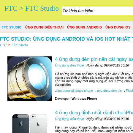
FTC > FTC Studio
FTC STUDIO
ỨNG DỤNG ĐIỆN THOẠI
ỨNG DỤNG ANDROID
ỨNG DỤNG IOS
FTC STUDIO: ỨNG DỤNG ANDROID VÀ IOS HOT NHẤT 
FTC
FTC Studio
4 ứng dụng đèn pin nên cài ngay 
Ứng dụng điện thoại
| Ngày đăng: 09/06/2015 10:16
Có những lúc bạn nhà bạn bị ngắt điện đột xuất hay c
mang theo thiết bị chiếu sáng mà trên tay chỉ có chiế
cần sử dụng ngay một ứng dụng để soi đường cho bạn
trải nghiệm.
,
Ung dung windows phone
,
ung dung den pin
,
Flash
Developer:
Windows Phone
4 ứng dụng đỉnh nhất dành cho iPh
Ứng dụng điện thoại
| Ngày đăng: 09/06/2015 09:46
Hiện nay, dòng iPhone 5s đang được rất nhiều người
ứng dụng hay và bổ ích. Nếu bạn đang tìm kiếm nhữn