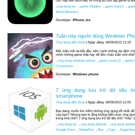
cực hấp dẫn dưới đây về trong bộ sưu tập game di độ
,
Ung dung ios
,
game Globlins
,
game Kotoro
,
game
Word Monsters
Developer:
iPhone, ios
Tuần này người dùng Windows Pho
Ứng dụng điện thoại
| Ngày đăng: 08/06/2015 13:18
Một tuần mới lại bắt đầu, bên cạnh những dự định c
mình những game thật hay để đón chào tuần mới nhé!
,
Ung dung windows phone
,
game Level 22
,
game H
Constructor
Developer:
Windows phone
7 ứng dụng lưu trữ dữ liệu tr
smartphone
Ứng dụng điện thoại
| Ngày đăng: 08/06/2015 12:05
Bạn đang muốn tìm kiếm những ứng dụng tốt nhất để lư
của bạn? Nhưng bạn lo lắng không biết chọn ứng dụn
trong khá nhỏ? 7 ứng dụng lưu trữ dữ liệu trên “mây” d
,
Ung dung ios
,
ung dung android
,
ung dung windo
Google Drive
,
MediaFire
,
Box
,
Copy
,
SugarSyn