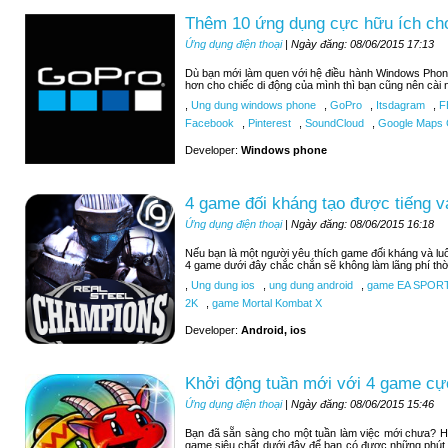
Thêm 10 ứng dụng cực hữu ích c
Ứng dụng điện thoại
| Ngày đăng: 08/06/2015 17:13
Dù bạn mới làm quen với hệ điều hành Windows Phon
hơn cho chiếc di động của mình thì bạn cũng nên cài 
,
Ung dung windows phone
,
GoPro
,
Itsdagram
,
F
Facebook
,
Pinterest
,
SoundCloud
,
Google Maps C
Developer:
Windows phone
4 game đối kháng tạo được tiếng v
Ứng dụng điện thoại
| Ngày đăng: 08/06/2015 16:18
Nếu bạn là một người yêu thích game đối kháng và luô
4 game dưới đây chắc chắn sẽ không làm lãng phí thờ
,
Ung dung ios
,
ung dung android
,
game EA SPOR
2K
,
game Mortal Kombat X
Developer:
Android, ios
Khởi động tuần mới với 4 game cự
Ứng dụng điện thoại
| Ngày đăng: 08/06/2015 15:46
Bạn đã sẵn sàng cho một tuần làm việc mới chưa? H
game siêu chất dưới đây để bạn có được những phút 