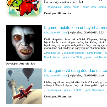
tuần làm việc mới thật vui vẻ nhé!
,
Ung dung ios
,
game Tempo
,
game Bean Dreams
Developer:
iPhone, ios
5 game mobile kinh dị hay nhất mọi
Ứng dụng điện thoại
| Ngày đăng: 08/06/2015 15:22
Dù là thế giới ảo nhưng đến với thế giới game, chúng
bậc tình cảm mà ở thế giới thường bạn không thể tìm
bạn không sợ bóng tối và bạn thích được trải nghiệm
mobile kinh dị dưới đây sẽ ngay lập tức “hút hồn” bạn.
,
Ung dung ios
,
ung dung android
,
game mobile
,
ga
Knock-Knock
,
game Year Walk
,
game Dark Meadow
Developer:
Android, ios
3 tựa game vô cùng độc đáo chỉ có
Ứng dụng điện thoại
| Ngày đăng: 08/06/2015 14:49
Những người sử dụng hệ điều hành IOS thường xuy
miễn phí. iFan sẽ tiếp tục được tận hưởng điều tuyệt 
,
Ung dung ios
,
game Tail Drift
,
game Gunship X
,
Developer:
iPhone, ios