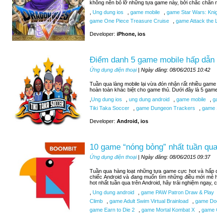
không nên bỏ lỡ những tựa game này, bởi chắc chắn n
,
Ung dung ios
,
game mobile
,
game Star Wars: Knigh
game One Piece Treasure Cruise
,
game Attack the L
Developer:
iPhone, ios
Điểm danh 5 game mobile hấp dẫn 
Ứng dụng điện thoại
| Ngày đăng: 08/06/2015 10:42
Tuần qua làng mobile lại vừa đón nhận rất nhiều game 
hoàn toàn khác biệt cho game thủ. Dưới đây là 5 gam
,
Ung dung ios
,
ung dung android
,
game mobile
,
ga
Tiki Taka Soccer
,
game Dungeon Trackers
,
game 
Developer:
Android, ios
10 game “nóng bỏng” nhất tuần qua
Ứng dụng điện thoại
| Ngày đăng: 08/06/2015 09:37
Tuần qua hàng loạt những tựa game cực hot và hấp d
chiếc Android và đang muốn tìm những điều mới mẻ 
hot nhất tuần qua trên Android, hãy trải nghiệm ngay,
,
Ung dung android
,
game PAW Patron Draw & Play
Climb
,
game Adult Swim Virtual Brainload
,
game Do
game Earn to Die 2
,
game Mortal Kombat X
,
game C