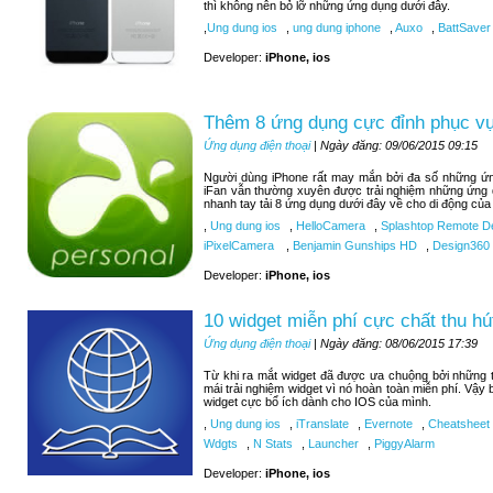
thì không nên bỏ lỡ những ứng dụng dưới đây.
,
Ung dung ios
,
ung dung iphone
,
Auxo
,
BattSaver
Developer:
iPhone, ios
Thêm 8 ứng dụng cực đỉnh phục vụ 
Ứng dụng điện thoại
| Ngày đăng: 09/06/2015 09:15
Người dùng iPhone rất may mắn bởi đa số những ứng
iFan vẫn thường xuyên được trải nghiệm những ứng 
nhanh tay tải 8 ứng dụng dưới đây về cho di động của
,
Ung dung ios
,
HelloCamera
,
Splashtop Remote D
iPixelCamera
,
Benjamin Gunships HD
,
Design360
Developer:
iPhone, ios
10 widget miễn phí cực chất thu hú
Ứng dụng điện thoại
| Ngày đăng: 08/06/2015 17:39
Từ khi ra mắt widget đã được ưa chuộng bởi những tí
mái trải nghiệm widget vì nó hoàn toàn miễn phí. Vậy
widget cực bổ ích dành cho IOS của mình.
,
Ung dung ios
,
iTranslate
,
Evernote
,
Cheatsheet
Wdgts
,
N Stats
,
Launcher
,
PiggyAlarm
Developer:
iPhone, ios