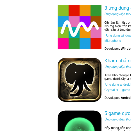
3 ứng dụng
Ứng dụng điện tho
Ghi âm là một tr
Nhưng hiện trên k
vậy đâu là ứng dụ
,
Ung dung window
Microphone
Developer:
Windo
Khám phá ng
Ứng dụng điện tho
Trên kho Google P
game dưới đây là 
,
Ung dung android
Crystalux
,
game 
Developer:
Andro
5 game cực 
Ứng dụng điện tho
Hãy mang đến cho