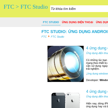
FTC > FTC Studio
FTC STUDIO
ỨNG DỤNG ĐIỆN THOẠI
ỨNG DỤ
FTC STUDIO: ỨNG DỤNG ANDROI
FTC
FTC Studio
4 ứng dụng 
Ứng dụng điện tho
Có những lúc bạn n
mang theo thiết bị
cần sử dụng ngay 
trải nghiệm.
,
Ung dung window
Developer:
Windo
4 ứng dụng 
Ứng dụng điện tho
Hiện nay, dòng iP
ứng dụng hay và b