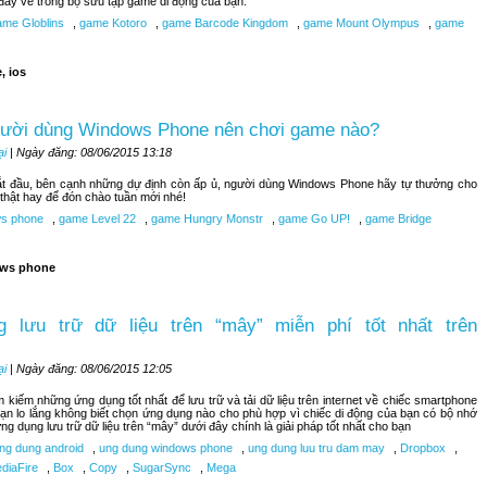
đây về trong bộ sưu tập game di động của bạn.
me Globlins
,
game Kotoro
,
game Barcode Kingdom
,
game Mount Olympus
,
game
, ios
gười dùng Windows Phone nên chơi game nào?
ại
| Ngày đăng: 08/06/2015 13:18
bắt đầu, bên cạnh những dự định còn ấp ủ, người dùng Windows Phone hãy tự thưởng cho
hật hay để đón chào tuần mới nhé!
s phone
,
game Level 22
,
game Hungry Monstr
,
game Go UP!
,
game Bridge
ws phone
 lưu trữ dữ liệu trên “mây” miễn phí tốt nhất trên
ại
| Ngày đăng: 08/06/2015 12:05
kiếm những ứng dụng tốt nhất để lưu trữ và tải dữ liệu trên internet về chiếc smartphone
n lo lắng không biết chọn ứng dụng nào cho phù hợp vì chiếc di động của bạn có bộ nhớ
ng dụng lưu trữ dữ liệu trên “mây” dưới đây chính là giải pháp tốt nhất cho bạn
ng dung android
,
ung dung windows phone
,
ung dung luu tru dam may
,
Dropbox
,
diaFire
,
Box
,
Copy
,
SugarSync
,
Mega