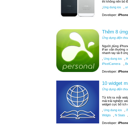
thì không nên bỏ 
,
Ung dung ios
,
un
Developer:
iPhone
Thêm 8 ứng 
Ứng dụng điện tho
Người dùng iPhone
iFan vẫn thường x
nhanh tay tải 8 ứn
,
Ung dung ios
,
H
iPixelCamera
,
Be
Developer:
iPhone
10 widget m
Ứng dụng điện tho
Từ khi ra mắt wid
mái trải nghiệm wi
widget cực bổ ích
,
Ung dung ios
,
i
Wdgts
,
N Stats
Developer:
iPhone