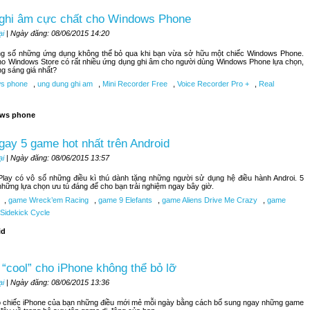
 ghi âm cực chất cho Windows Phone
ại
| Ngày đăng: 08/06/2015 14:20
ong số những ứng dụng không thể bỏ qua khi bạn vừa sở hữu một chiếc Windows Phone.
ho Windows Store có rất nhiều ứng dụng ghi âm cho người dùng Windows Phone lựa chọn,
ng sáng giá nhất?
s phone
,
ung dung ghi am
,
Mini Recorder Free
,
Voice Recorder Pro +
,
Real
ws phone
ay 5 game hot nhất trên Android
ại
| Ngày đăng: 08/06/2015 13:57
lay có vô số những điều kì thú dành tặng những người sử dụng hệ điều hành Androi. 5
những lựa chọn ưu tú đáng để cho bạn trải nghiệm ngay bây giờ.
,
game Wreck’em Racing
,
game 9 Elefants
,
game Aliens Drive Me Crazy
,
game
Sidekick Cycle
id
“cool” cho iPhone không thể bỏ lỡ
ại
| Ngày đăng: 08/06/2015 13:36
 chiếc iPhone của bạn những điều mới mẻ mỗi ngày bằng cách bổ sung ngay những game