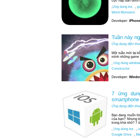
cực hấp dẫn dưới 
,
Ung dung ios
,
ga
Word Monsters
Developer:
iPhone
Tuần này n
Ứng dụng điện tho
Một tuần mới lại 
mình những game t
,
Ung dung window
Constructor
Developer:
Windo
7 ứng dụng
smartphone
Ứng dụng điện tho
Bạn đang muốn tìm 
của bạn? Nhưng bạ
trong khá nhỏ? 7 ứ
,
Ung dung ios
,
u
Google Drive
,
Me