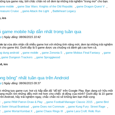
hững tựa game này, bởi chắc chắn nó sẽ đem lại những trải nghiệm “trong mơ” cho bạn.
ame mobile
,
game Star Wars: Knights of the Old Republic
,
game Dragon Quest V
,
reasure Cruise
,
game Attack the Light
,
Battleheart Legacy
, ios
 game mobile hấp dẫn nhất trong tuần qua
ại
| Ngày đăng: 08/06/2015 10:42
le lại vừa đón nhận rất nhiều game hot với những tính năng mới, đem lại những trải nghiệm
ệt cho game thủ. Dưới đây là 5 game được ưa chuộng và đánh giá cao hơn cả.
g dung android
,
game mobile
,
game Zenonia S
,
game Mobius Final Fantasy
,
game
,
game Dungeon Trackers
,
game Sproggiwood
d, ios
ng bỏng” nhất tuần qua trên Android
ại
| Ngày đăng: 08/06/2015 09:37
t những tựa game cực hot và hấp dẫn đã “đổ bộ” trên Google Play. Bạn đang sở hữu một
đang muốn tìm những điều mới mẻ hơn cho chiếc di động của mình? Dưới đây là 10 game
trên Android, hãy trải nghiệm ngay, chắc chắn nó sẽ không làm bạn thất vọng
d
,
game PAW Patron Draw & Play
,
game Football Manager Classic 2015
,
game Bird
 Swim Virtual Brainload
,
game Does not Commute
,
game Kung Fury: Street Rage
,
2
,
game Mortal Kombat X
,
game Chaos Rings III
,
game Lara Croft: Relic Run