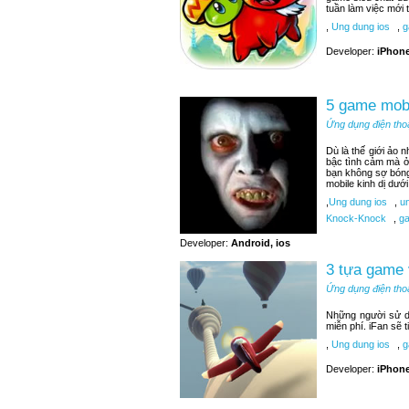
tuần làm việc mới t
,
Ung dung ios
,
g
Developer:
iPhone
5 game mobi
Ứng dụng điện tho
Dù là thế giới ảo 
bậc tình cảm mà ở
bạn không sợ bóng
mobile kinh dị dướ
,
Ung dung ios
,
un
Knock-Knock
,
ga
Developer:
Android, ios
3 tựa game 
Ứng dụng điện tho
Những người sử d
miễn phí. iFan sẽ 
,
Ung dung ios
,
ga
Developer:
iPhone