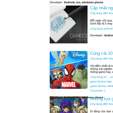
Developer:
Android, ios, windows phone
Cập nhật ng
Ứng dụng điện tho
Mỗi ngày trôi qua
Dưới đây là 5 ứng
,
Ung dung android
Developer:
Andro
Cùng cài 10
Ứng dụng điện tho
Với điểm nhấn là 
những trải nghiệm
những game hay, x
,
Ung dung ios
,
un
game Broken Age
game Disney Infini
Chronicles 1
Developer:
Android, ios, windows phone
Những tựa g
Ứng dụng điện tho
Di động của bạn 