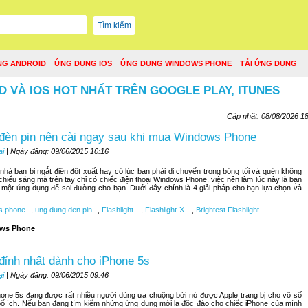
NG ANDROID
ỨNG DỤNG IOS
ỨNG DỤNG WINDOWS PHONE
TẢI ỨNG DỤNG
D VÀ IOS HOT NHẤT TRÊN GOOGLE PLAY, ITUNES
Cập nhật: 08/08/2026 1
đèn pin nên cài ngay sau khi mua Windows Phone
ại
| Ngày đăng: 09/06/2015 10:16
hà bạn bị ngắt điện đột xuất hay có lúc bạn phải di chuyển trong bóng tối và quên không
 chiếu sáng mà trên tay chỉ có chiếc điện thoại Windows Phone, việc nên làm lúc này là bạn
một ứng dụng để soi đường cho bạn. Dưới đây chính là 4 giải pháp cho bạn lựa chọn và
s phone
,
ung dung den pin
,
Flashlight
,
Flashlight-X
,
Brightest Flashlight
ws Phone
đỉnh nhất dành cho iPhone 5s
ại
| Ngày đăng: 09/06/2015 09:46
hone 5s đang được rất nhiều người dùng ưa chuộng bởi nó được Apple trang bị cho vô số
ổ ích. Nếu bạn đang tìm kiếm những ứng dụng mới lạ độc đáo cho chiếc iPhone của mình