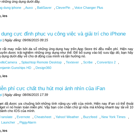
lỡ những ứng dụng dưới đây.
g dung iphone
,
Auxo
,
BattSaver
,
CleverPin
,
Voice Changer Plus
, ios
dụng cực đỉnh phục vụ công việc và giải trí cho iPhone
ại
| Ngày đăng: 09/06/2015 09:15
 rất may mắn bởi đa số những ứng dụng hay trên App Store thì đều miễn phí. Hiện nay
uyên được trải nghiệm những ứng dụng như thế. Để bổ sung vào bộ sưu tập đó, bạn hãy
g dụng dưới đây về cho di động của mình và tận hưởng nó.
elloCamera
,
Splashtop Remote Desktop
,
Textever
,
Scribe
,
Convertizo 2
,
njamin Gunships HD
,
Design360
, ios
iễn phí cực chất thu hút mọi ánh nhìn của iFan
ại
| Ngày đăng: 08/06/2015 17:39
get đã được ưa chuộng bởi những tính năng ưu việt của mình. Hiện nay iFan có thể thoải
dget vì nó hoàn toàn miễn phí. Vậy bạn còn chần chừ gì nữa mà không nhanh tay tải về 10
 dành cho IOS của mình.
Translate
,
Evernote
,
Cheatsheet
,
Yahoo! Weather
,
Buzzfeed
,
New York Times
,
,
Launcher
,
PiggyAlarm
, ios