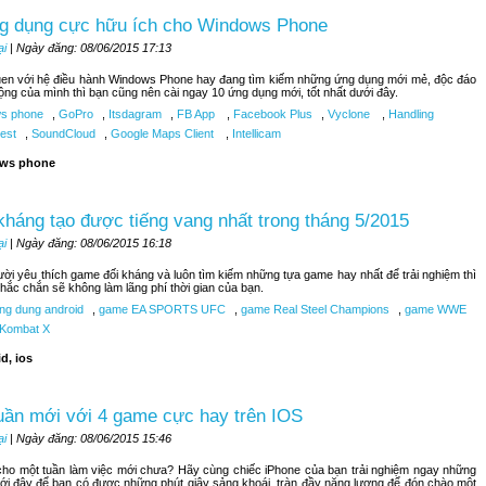
g dụng cực hữu ích cho Windows Phone
ại
| Ngày đăng: 08/06/2015 17:13
uen với hệ điều hành Windows Phone hay đang tìm kiếm những ứng dụng mới mẻ, độc đáo
ộng của mình thì bạn cũng nên cài ngay 10 ứng dụng mới, tốt nhất dưới đây.
s phone
,
GoPro
,
Itsdagram
,
FB App
,
Facebook Plus
,
Vyclone
,
Handling
est
,
SoundCloud
,
Google Maps Client
,
Intellicam
ws phone
kháng tạo được tiếng vang nhất trong tháng 5/2015
ại
| Ngày đăng: 08/06/2015 16:18
ời yêu thích game đối kháng và luôn tìm kiếm những tựa game hay nhất để trải nghiệm thì
hắc chắn sẽ không làm lãng phí thời gian của bạn.
ng dung android
,
game EA SPORTS UFC
,
game Real Steel Champions
,
game WWE
 Kombat X
d, ios
uần mới với 4 game cực hay trên IOS
ại
| Ngày đăng: 08/06/2015 15:46
ho một tuần làm việc mới chưa? Hãy cùng chiếc iPhone của bạn trải nghiệm ngay những
ới đây để bạn có được những phút giây sảng khoái, tràn đầy năng lượng để đón chào một