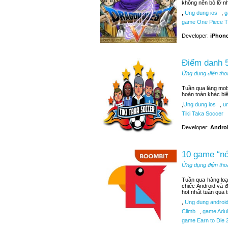
không nên bỏ lỡ n
,
Ung dung ios
,
g
game One Piece T
Developer:
iPhone
Điểm danh 5
Ứng dụng điện tho
Tuần qua làng mobi
hoàn toàn khác bi
,
Ung dung ios
,
un
Tiki Taka Soccer
Developer:
Androi
10 game “nó
Ứng dụng điện tho
Tuần qua hàng loạ
chiếc Android và 
hot nhất tuần qua 
,
Ung dung androi
Climb
,
game Adult
game Earn to Die 