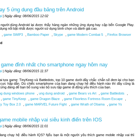
ay 5 ứng dụng đầu bảng trên Android
ại
| Ngày đăng: 08/06/2015 12:02
, người dùng Android lại được thấy hàng ngàn những ứng dụng hay cập bến Google Play.
 dụng nổi bật nhất được người sử dụng bình chọn và đánh giá cao.
,
game SWIP3
,
Bamboo Paper
,
Skype
,
game Modern Combat 5
,
Firefox Browser
id
 game đỉnh nhất cho smartphone ngay hôm nay
ại
| Ngày đăng: 08/06/2015 11:37
hai tựa game: TinyKeep và Battledots, top 10 game dưới đây chắc chắn sẽ đem lại cho bạn
 cực hấp dẫn. Dù chiếc smartphone của bạn đang chạy hệ điều hành nào thì đây cũng là
ứng đáng để bạn bổ sung vào bộ sưu tập game di động yêu thích của bạn.
g dung windows phone
,
ung dung android
,
game Bears vs Art
,
game Battledots
,
,
game TinyKeep
,
game Dragon Blaze
,
game Floorless Fortress Room Escape
,
ty Toy Box 2.0
,
game MARVEL Future Fight
,
game Wrath of Obama
,
game Ys
ame mobile nhập vai siêu kinh điển trên IOS
ại
| Ngày đăng: 08/06/2015 11:01
đang chạy hệ điều hành IOS? Nếu bạn là một người yêu thích game mobile nhập vai thì