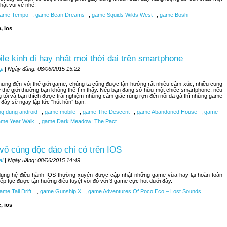
hật vui vẻ nhé!
ame Tempo
,
game Bean Dreams
,
game Squids Wilds West
,
game Boshi
, ios
le kinh dị hay nhất mọi thời đại trên smartphone
ại
| Ngày đăng: 08/06/2015 15:22
nhưng đến với thế giới game, chúng ta cũng được tận hưởng rất nhiều cảm xúc, nhiều cung
 thế giới thường bạn không thể tìm thấy. Nếu bạn đang sở hữu một chiếc smartphone, nếu
 tối và bạn thích được trải nghiệm những cảm giác rùng rợn đến nổi da gà thì những game
i đây sẽ ngay lập tức “hút hồn” bạn.
g dung android
,
game mobile
,
game The Descent
,
game Abandoned House
,
game
me Year Walk
,
game Dark Meadow: The Pact
vô cùng độc đáo chỉ có trên IOS
ại
| Ngày đăng: 08/06/2015 14:49
ụng hệ điều hành IOS thường xuyên được cập nhật những game vừa hay lại hoàn toàn
tiếp tục được tận hưởng điều tuyệt vời đó với 3 game cực hot dưới đây.
me Tail Drift
,
game Gunship X
,
game Adventures Of Poco Eco – Lost Sounds
, ios