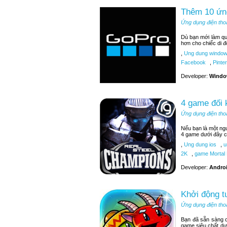
Thêm 10 ứn
Ứng dụng điện tho
Dù bạn mới làm q
hơn cho chiếc di đ
,
Ung dung window
Facebook
,
Pinter
Developer:
Windo
4 game đối 
Ứng dụng điện tho
Nếu bạn là một ngư
4 game dưới đây c
,
Ung dung ios
,
u
2K
,
game Mortal
Developer:
Androi
Khởi động t
Ứng dụng điện tho
Bạn đã sẵn sàng c
game siêu chất dư